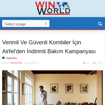
Verimli Ve Güvenli Kombiler İçin
Airfel’den İndirimli Bakım Kampanyası
■
Haberler
yazan
winworld
-
02/11/2016
0
2703