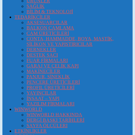
ÜRÜNLER
SAĞLIK
BİLİM & TEKNOLOJİ
TEDARİKÇİLER
AKSESUARCILAR
BALKON CAMLAMA
CAM ÜRETİCİLERİ
CONTA, HAMMADDE, BOYA, MASTİK,
SİLİKON VE YAPIŞTIRICILAR
DERNEKLER
DESTEK SACI
FUAR FİRMALARI
GARAJ VE ÇELİK KAPI
MAKİNECİLER
PANJUR, SİNEKLİK
PENCERE ÜRETİCİLERİ
PROFIL ÜRETİCİLERİ
YAYINCILAR
İNŞAAT – YAPI
YAZILIM FİRMALARI
WINWORLD
WINWORLD HAKKINDA
DERGİ BASKI TARİHLERİ
SAYFA ÖLÇÜLERI
ETKİNLİKLER