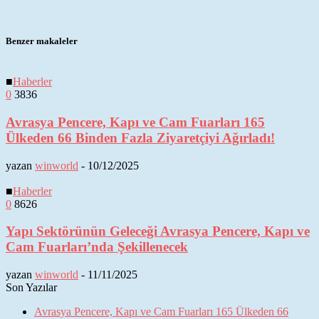
Benzer makaleler
■
Haberler
0
3836
Avrasya Pencere, Kapı ve Cam Fuarları 165
Ülkeden 66 Binden Fazla Ziyaretçiyi Ağırladı!
yazan
winworld
-
10/12/2025
■
Haberler
0
8626
Yapı Sektörünün Geleceği Avrasya Pencere, Kapı ve
Cam Fuarları’nda Şekillenecek
yazan
winworld
-
11/11/2025
Son Yazılar
Avrasya Pencere, Kapı ve Cam Fuarları 165 Ülkeden 66