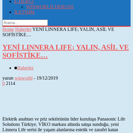
E-DERGI
WINWORLD DERGISI
İLETİŞİM
Home
Haberler
YENİ LINNERA LIFE; YALIN, ASİL VE
SOFİSTİKE…
YENİ LINNERA LIFE; YALIN, ASİL VE
SOFİSTİKE…
■
Haberler
yazan
winworld
-
19/12/2019
0
2114
Elektrik anahtarı ve priz sektörünün lider kuruluşu Panasonic Life
Solutions Türkiye, VİKO markası altında satışa sunduğu, yeni
Linnera Life serisi ile yaşam alanlarına estetik ve zarafet katan