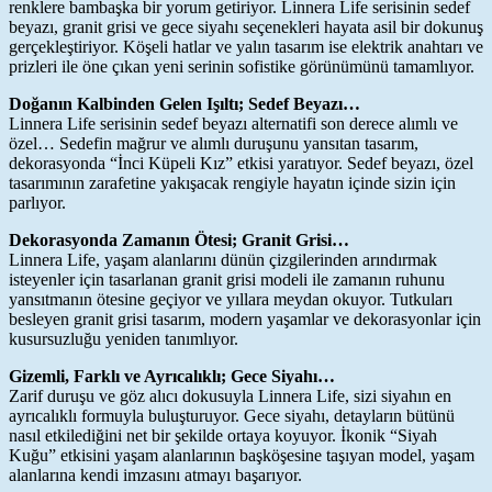
renklere bambaşka bir yorum getiriyor. Linnera Life serisinin sedef
beyazı, granit grisi ve gece siyahı seçenekleri hayata asil bir dokunuş
gerçekleştiriyor. Köşeli hatlar ve yalın tasarım ise elektrik anahtarı ve
prizleri ile öne çıkan yeni serinin sofistike görünümünü tamamlıyor.
Doğanın Kalbinden Gelen Işıltı; Sedef Beyazı…
Linnera Life serisinin sedef beyazı alternatifi son derece alımlı ve
özel… Sedefin mağrur ve alımlı duruşunu yansıtan tasarım,
dekorasyonda “İnci Küpeli Kız” etkisi yaratıyor. Sedef beyazı, özel
tasarımının zarafetine yakışacak rengiyle hayatın içinde sizin için
parlıyor.
Dekorasyonda Zamanın Ötesi; Granit Grisi…
Linnera Life, yaşam alanlarını dünün çizgilerinden arındırmak
isteyenler için tasarlanan granit grisi modeli ile zamanın ruhunu
yansıtmanın ötesine geçiyor ve yıllara meydan okuyor. Tutkuları
besleyen granit grisi tasarım, modern yaşamlar ve dekorasyonlar için
kusursuzluğu yeniden tanımlıyor.
Gizemli, Farklı ve Ayrıcalıklı; Gece Siyahı…
Zarif duruşu ve göz alıcı dokusuyla Linnera Life, sizi siyahın en
ayrıcalıklı formuyla buluşturuyor. Gece siyahı, detayların bütünü
nasıl etkilediğini net bir şekilde ortaya koyuyor. İkonik “Siyah
Kuğu” etkisini yaşam alanlarının başköşesine taşıyan model, yaşam
alanlarına kendi imzasını atmayı başarıyor.