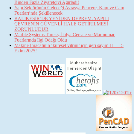
Binden Fazla Ziyaretçiyi Ağırladı!
Yapı Sektörünün Geleceği Avrasya Pencere, Kapı ve Cam
Fuarları’nda Şekillenecek
BALIKESİR’DE YENİDEN DEPREM: YAPILI
ÇEVRENİN GÜVENLİ HALE GETİRİLMESİ
ZORUNLUDUR
Marble Systems Tureks, İtalya Cersaie ve Marmomac
Fuarlarında İlgi Odağı Oldu
Makine İhracatının ‘küresel vitrini’ için geri sayım 11 – 15
Ekim 2025!