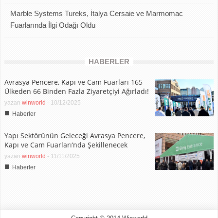
Marble Systems Tureks, İtalya Cersaie ve Marmomac
Fuarlarında İlgi Odağı Oldu
HABERLER
Avrasya Pencere, Kapı ve Cam Fuarları 165
Ülkeden 66 Binden Fazla Ziyaretçiyi Ağırladı!
yazan
winworld
-
10/12/2025
■
Haberler
Yapı Sektörünün Geleceği Avrasya Pencere,
Kapı ve Cam Fuarları’nda Şekillenecek
yazan
winworld
-
11/11/2025
■
Haberler