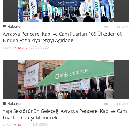
■
Haberler
0
3799
Avrasya Pencere, Kapı ve Cam Fuarları 165 Ülkeden 66
Binden Fazla Ziyaretçiyi Ağırladı!
yazan
winworld
-
10/12/2025
■
Haberler
0
8587
Yapı Sektörünün Geleceği Avrasya Pencere, Kapı ve Cam
Fuarları’nda Şekillenecek
yazan
winworld
-
11/11/2025