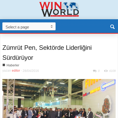
Zümrüt Pen, Sektörde Liderliğini
Sürdürüyor
■
Haberler
yazan
editor
-
28/04/2016
0
6109