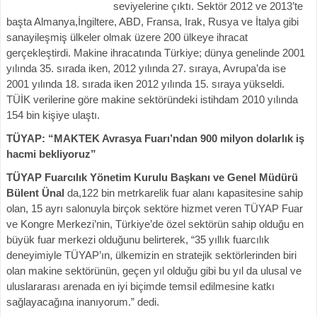
seviyelerine çıktı. Sektör 2012 ve 2013’te
başta Almanya,İngiltere, ABD, Fransa, Irak, Rusya ve İtalya gibi
sanayileşmiş ülkeler olmak üzere 200 ülkeye ihracat
gerçekleştirdi. Makine ihracatında Türkiye; dünya genelinde 2001
yılında 35. sırada iken, 2012 yılında 27. sıraya, Avrupa’da ise
2001 yılında 18. sırada iken 2012 yılında 15. sıraya yükseldi.
TÜİK verilerine göre makine sektöründeki istihdam 2010 yılında
154 bin kişiye ulaştı.
TÜYAP: “MAKTEK Avrasya Fuarı’ndan 900 milyon dolarlık iş
hacmi bekliyoruz”
TÜYAP Fuarcılık Yönetim Kurulu Başkanı ve Genel Müdürü
Bülent Ünal
da,122 bin metrkarelik fuar alanı kapasitesine sahip
olan, 15 ayrı salonuyla birçok sektöre hizmet veren TÜYAP Fuar
ve Kongre Merkezi’nin, Türkiye’de özel sektörün sahip olduğu en
büyük fuar merkezi olduğunu belirterek, “35 yıllık fuarcılık
deneyimiyle TÜYAP’ın, ülkemizin en stratejik sektörlerinden biri
olan makine sektörünün, geçen yıl olduğu gibi bu yıl da ulusal ve
uluslararası arenada en iyi biçimde temsil edilmesine katkı
sağlayacağına inanıyorum.” dedi.