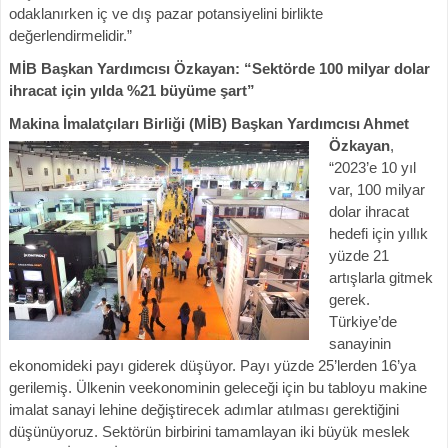
odaklanırken iç ve dış pazar potansiyelini birlikte
değerlendirmelidir.”
MİB Başkan Yardımcısı Özkayan: “Sektörde 100 milyar dolar
ihracat için yılda %21 büyüme şart”
Makina İmalatçıları
Birliği (MİB) Başkan Yardımcısı Ahmet
Özkayan
,
“2023’e 10 yıl
var, 100 milyar
dolar ihracat
hedefi için yıllık
yüzde 21
artışlarla gitmek
gerek.
Türkiye’de
sanayinin
ekonomideki payı giderek düşüyor. Payı yüzde 25’lerden 16’ya
gerilemiş. Ülkenin veekonominin geleceği için bu tabloyu makine
imalat sanayi lehine değiştirecek adımlar atılması gerektiğini
düşünüyoruz. Sektörün birbirini tamamlayan iki büyük meslek