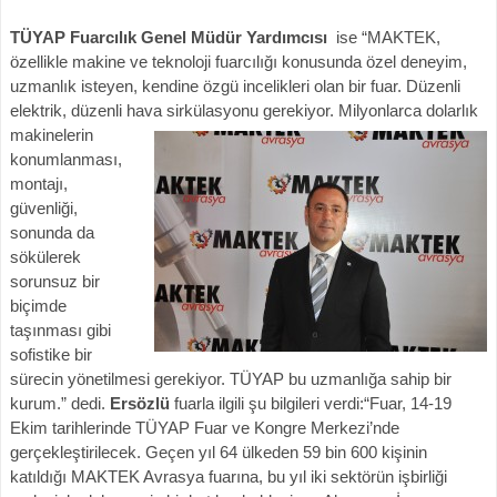
TÜYAP Fuarcılık Genel Müdür Yardımcısı
ise “MAKTEK,
özellikle makine ve teknoloji fuarcılığı konusunda özel deneyim,
uzmanlık isteyen, kendine özgü incelikleri olan bir fuar. Düzenli
elektrik, düzenli ha
va sirkülasyonu gerekiyor. Milyonlarca dolarlık
makinelerin
konumlanması,
montajı,
güvenliği,
sonunda da
sökülerek
sorunsuz bir
biçimde
taşınması gibi
sofistike bir
sürecin yönetilmesi gerekiyor. TÜYAP bu uzmanlığa sahip bir
kurum.” dedi.
Ersözlü
fuarla ilgili şu bilgileri verdi:“Fuar, 14-19
Ekim tarihlerinde TÜYAP Fuar ve Kongre Merkezi’nde
gerçekleştirilecek. Geçen yıl 64 ülkeden 59 bin 600 kişinin
katıldığı MAKTEK Avrasya fuarına, bu yıl iki sektörün işbirliği