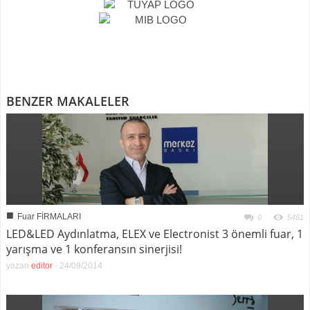
BENZER MAKALELER
■
Fuar FİRMALARI
0
5461
LED&LED Aydınlatma, ELEX ve Electronist 3 önemli fuar, 1
yarışma ve 1 konferansın sinerjisi!
yazan
editor
-
24/09/2014