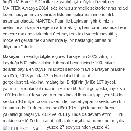
örgütü MİB ve TİAD’ın ilk kez yaptığı işbirliğiyle düzenlenen
MAKTEK Avrasya 2014, söz konusu stratejik sektörler arasındaki
koordinasyonun ve yeni işbirliklerinin gelişmesinin önemli bir
aşaması olacak. MAKTEK Fuarı ile başlayan işbirliğimizin,
üretimimizin katma değerini artırmak için, hem ürün bazında hem
entegre makine sistemleri üretmeyi destekleyecek inovatif iş
modelleri geliştirmek anlamında iyi bir başlangıç olmasını
diliyorum.” dedi.
Özkayan
’ın verdiği bilgilere göre; Türkiye’nin 2023 yılı için
koyduğu 500 milyar dolarlık ihracat hedefi içinde 100 milyar
dolarlık payla en büyük ihracatçı sektörolmayı planlayan makine
sektörü, 2013 yılında 13 milyar dolarlık ihracat
gerçekleştirdi.Makina İmalatçıları Birliği’nin (MİB) 167 üyesi,
yatırım tipi makine ihracatının yüzde 60-65’ini gerçekleştiriyor ve
100’den fazla ülkeye yatırım makineleri ihracatı yapılıyor.Makine
sektörü 10 milyar doların üzerinde ihracat yapan 5 sektörden biri
konumunda. Türk makine sektörü 10 yıl gibi kısa bir sürede
yakaladığı başarıyı, 2012 ve 2013 yılında da devam ettirdi. Türk
makine sektöründe ihracatın ithalatı karşılama ora
nı son on yılda
yüzde 27 seviyesinden yüzde 43