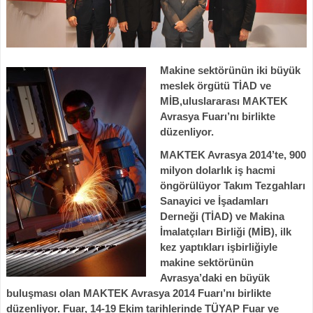
Ma
kine sektörünün iki büyük
meslek örgütü TİAD ve
MİB,
uluslararası MAKTEK
Avrasya Fuarı’nı birlikte
düzenliyor.
MAKTEK Avrasya 2014’te, 900
milyon dolarlık iş hacmi
öngörülüyor
Takım Tezgahları
Sanayici ve İşadamları
Derneği (TİAD) ve Makina
İmalatçıları Birliği (MİB), ilk
kez yaptıkları işbirliğiyle
makine sektörünün
Avrasya’daki en büyük
buluşması olan MAKTEK Avrasya 2014 Fuarı’nı birlikte
düzenliyor. Fuar, 14-19 Ekim tarihlerinde TÜYAP Fuar ve