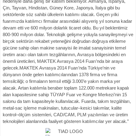
nedeniyle daha geniş bir katılım bekleniyor. Almanya, İspanya,
Çin, Tayvan, Hindistan, Güney Kore, Japonya, İtalya gibi bu
sektörlerde söz sahibi ülkelerin katılımı olacak. Geçen yılki
fuarımızda katılımcı firmalar arasındaki alışveriş yıl sonuna kadar
devam etti ve 600 milyon dolarlık ticaret oldu. Bu yıl beklentimiz
800-900 milyon dolar. Teknolojik gelişme yoluyla sanayileşmeyi ve
birçok sektörün rekabet yeteneğini doğrudan doğruya etkileme
gücüne sahip olan makine sanayisi ile imalat sanayisinin temel
üretim aracı olan takım tezgâhlarının, Avrasya bölgesindeki en
önemli üreticileri, MAKTEK Avrasya 2014 Fuarı’nda bir araya
gelecek.MAKTEK Avrasya 2014 Fuarı’nda Türkiye’nin ve
dünyanın önde gelen katılımcılarından 1378 firma ve firma
temsilciliği; o firmaların temsil ettiği 3.000’e yakın marka yer
alacak. Artan katılımla beraber toplam 122.000 metrekare kapalı
alan kapasitesine sahip TÜYAP Fuar ve Kongre Merkezi’nin 15
salonu da tam kapasiteyle kullanılacak. Fuarda, takım tezgâhları,
metal-sac işleme makinaları, tutucular–kesici takımlar, kalite
kontrol–ölçüm sistemleri, CAD/CAM, PLM yazılımları ve üretim
teknolojileri alanlarında faaliyet gösteren katılımcılar yer alacak.”