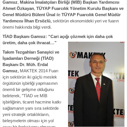
Gamsız
,
Makina İmalatçıları Birliği (MİB) Başkan Yardımcısı
Ahmet Özkayan
,
TÜYAP Fuarcılık Yönetim Kurulu Başkanı ve
Genel Müdürü Bülent Ünal
ile
TÜYAP Fuarcılık Genel Müdür
Yardımcısı İlhan Ersözlü,
sektörün ekonomideki yeri ve fuarın
önemi hakkında bilgi verdi.
TİAD Başkanı Gamsız: “Cari açığı çözmek için daha çok
üretim, daha çok ihracat…”
Takım Tezgahları Sanayici ve
İşadamları Derneği (TİAD)
Başkanı Dr. Müh. Erdal
Gamsız,
MAKTEK 2014 Fuarı
için sektörün iki güçlü meslek
örgütünün işbirliği yapmasının
önemli bir gelişme olduğunu
belirterek, ”TİAD ve MİB
işbirliğinin, ticaret hacmine katkı
sağlamanın yanı sıra sektörde
yeni stratejik ortaklıkların,
birleşmelerin olması için yol
açıcı bir fonksiyonu olmasını