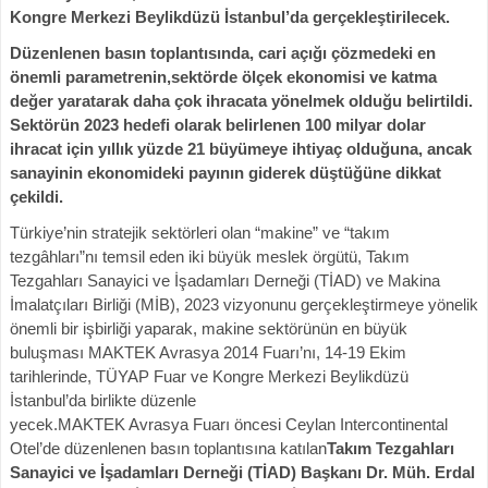
Kongre Merkezi Beylikdüzü İstanbul’da gerçekleştirilecek.
Düzenlenen basın toplantısında, cari açığı çözmedeki en
önemli parametrenin,sektörde ölçek ekonomisi ve katma
değer yaratarak daha çok ihracata yönelmek olduğu belirtildi.
Sektörün 2023 hedefi olarak belirlenen 100 milyar dolar
ihracat için yıllık yüzde 21 büyümeye ihtiyaç olduğuna, ancak
sanayinin ekonomideki payının giderek düştüğüne dikkat
çekildi.
Türkiye’nin stratejik sektörleri olan “makine” ve “takım
tezgâhları”nı temsil eden iki büyük meslek örgütü, Takım
Tezgahları Sanayici ve İşadamları Derneği (TİAD) ve Makina
İmalatçıları Birliği (MİB), 2023 vizyonunu gerçekleştirmeye yönelik
önemli bir işbirliği yaparak, makine sektörünün en büyük
buluşması MAKTEK Avrasya 2014 Fuarı’nı, 14-19 Ekim
tarihlerinde, TÜYAP Fuar ve Kongre Merkezi Beylikdüzü
İstanbul’da birlikte düzenle
yecek.MAKTEK Avrasya Fuarı öncesi Ceylan Intercontinental
Otel’de düzenlenen basın toplantısına katılan
Takım Tezgahları
Sanayici ve İşadamları Derneği (TİAD) Başkanı Dr. Müh. Erdal