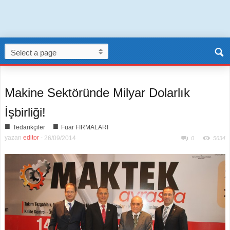
Makine Sektöründe Milyar Dolarlık
İşbirliği!
■
■
Tedarikçiler
Fuar FİRMALARI
yazan
editor
-
26/09/2014
0
5634