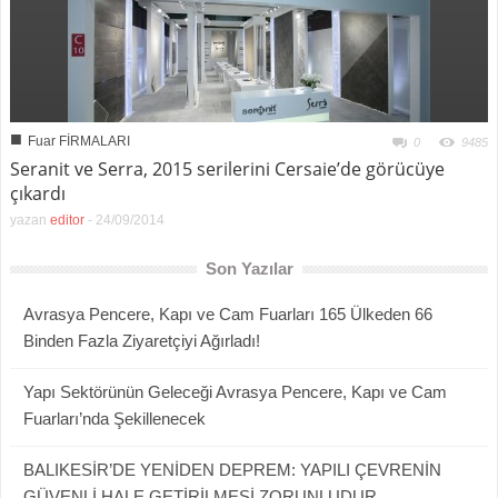
■
Fuar FİRMALARI
0
9485
Seranit ve Serra, 2015 serilerini Cersaie’de görücüye
çıkardı
yazan
editor
-
24/09/2014
Son Yazılar
Avrasya Pencere, Kapı ve Cam Fuarları 165 Ülkeden 66
Binden Fazla Ziyaretçiyi Ağırladı!
Yapı Sektörünün Geleceği Avrasya Pencere, Kapı ve Cam
Fuarları’nda Şekillenecek
BALIKESİR’DE YENİDEN DEPREM: YAPILI ÇEVRENİN
GÜVENLİ HALE GETİRİLMESİ ZORUNLUDUR