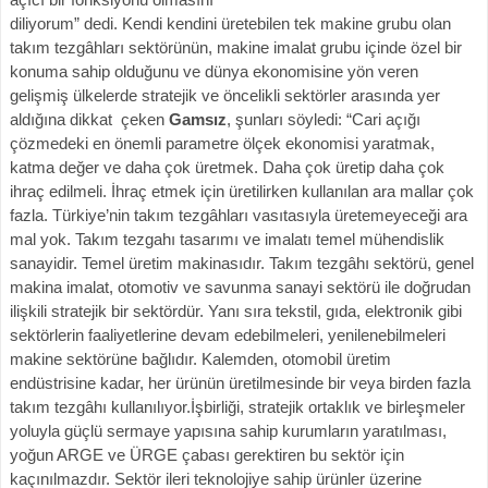
diliyorum” dedi. Kendi kendini üretebilen tek makine grubu olan
takım tezgâhları sektörünün, makine imalat grubu içinde özel bir
konuma sahip olduğunu ve dünya ekonomisine yön veren
gelişmiş ülkelerde stratejik ve öncelikli sektörler arasında yer
aldığına dikkat çeken
Gamsız
, şunları söyledi: “Cari açığı
çözmedeki en önemli parametre ölçek ekonomisi yaratmak,
katma değer ve daha çok üretmek. Daha çok üretip daha çok
ihraç edilmeli. İhraç etmek için üretilirken kullanılan ara mallar çok
fazla. Türkiye’nin takım tezgâhları vasıtasıyla üretemeyeceği ara
mal yok. Takım tezgahı tasarımı ve imalatı temel mühendislik
sanayidir. Temel üretim makinasıdır. Takım tezgâhı sektörü, genel
makina imalat, otomotiv ve savunma sanayi sektörü ile doğrudan
ilişkili stratejik bir sektördür. Yanı sıra tekstil, gıda, elektronik gibi
sektörlerin faaliyetlerine devam edebilmeleri, yenilenebilmeleri
makine sektörüne bağlıdır. Kalemden, otomobil üretim
endüstrisine kadar, her ürünün üretilmesinde bir veya birden fazla
takım tezgâhı kullanılıyor.İşbirliği, stratejik ortaklık ve birleşmeler
yoluyla güçlü sermaye yapısına sahip kurumların yaratılması,
yoğun ARGE ve ÜRGE çabası gerektiren bu sektör için
kaçınılmazdır. Sektör ileri teknolojiye sahip ürünler üzerine