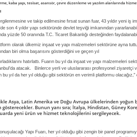
irme, kaba yapı, tesisat, asansör, çevre düzenleme ve yazılım alanlarında hizmet
ı
gilenmesine ve takip edilmesine fırsat sunan fuar, 43 yıldır yeni iş 
son 4 yıldır yapı sektöründe devlet teşviği imkanından yararlanabile
arında yüzde 50 oranında T.C. Ticaret Bakanlığı desteğinden faydalanab
platform olarak ülkemiz inşaat ve yapı malzemeleri sektörüne ayna tut
ndan biri olma başarısını gösterdiğini ve geçen yıl
ırladıklarını hatırlattı. Fuarın bu yıl da inşaat ve yapı malzemeleri se
nbul’da atacak. Binlerce yerli ve uluslararası profesyonel ziyaretçi ve 
 bu yıl da her yıl olduğu gibi sektörün en verimli platformu olacağız,” 
likle Asya, Latin Amerika ve Doğu Avrupa ülkelerinden yoğun bi
lım gösterecekler. Bunun yanı sıra; İtalya, Hindistan, Güney K
fuarda yeni ürün ve hizmet teknolojilerini sergileyecek.
onuşulacağı Yapı Fuarı, her yıl olduğu gibi zengin bir panel programıyl