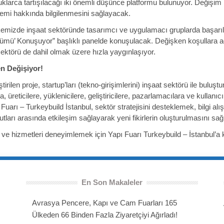
larca tartışılacağı iki önemli düşünce platformu bulunuyor. Değişim M
ndemi hakkında bilgilenmesini sağlayacak.
kemizde inşaat sektöründe tasarımcı ve uygulamacı gruplarda başarılı
ümü’ Konuşuyor” başlıklı panelde konuşulacak. Değişken koşullara ad
sektörü de dahil olmak üzere hızla yaygınlaşıyor.
en Değişiyor!
irilen proje, startup’ları (tekno-girişimlerini) inşaat sektörü ile bulu
üreticilere, yüklenicilere, geliştiricilere, pazarlamacılara ve kullanı
uarı – Turkeybuild İstanbul, sektör stratejisini desteklemek, bilgi a
arı arasında etkileşim sağlayarak yeni fikirlerin oluşturulmasını sağ
rün ve hizmetleri deneyimlemek için Yapı Fuarı Turkeybuild – İstanbul’a 
En Son Makaleler
Avrasya Pencere, Kapı ve Cam Fuarları 165
Ülkeden 66 Binden Fazla Ziyaretçiyi Ağırladı!