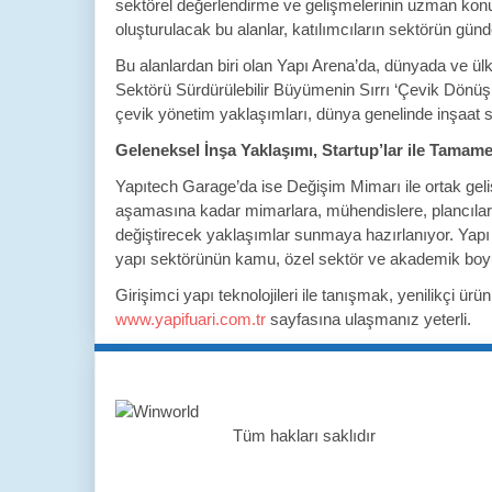
sektörel değerlendirme ve gelişmelerinin uzman konuk
oluşturulacak bu alanlar, katılımcıların sektörün gü
Bu alanlardan biri olan Yapı Arena’da, dünyada ve ül
Sektörü Sürdürülebilir Büyümenin Sırrı ‘Çevik Dönüş
çevik yönetim yaklaşımları, dünya genelinde inşaat 
Geleneksel İnşa Yaklaşımı, Startup’lar ile Tamam
Yapıtech Garage’da ise Değişim Mimarı ile ortak gelişt
aşamasına kadar mimarlara, mühendislere, plancılara, 
değiştirecek yaklaşımlar sunmaya hazırlanıyor. Yapı F
yapı sektörünün kamu, özel sektör ve akademik boyutl
Girişimci yapı teknolojileri ile tanışmak, yenilikçi ü
www.yapifuari.com.tr
sayfasına ulaşmanız yeterli.
Tüm hakları saklıdır