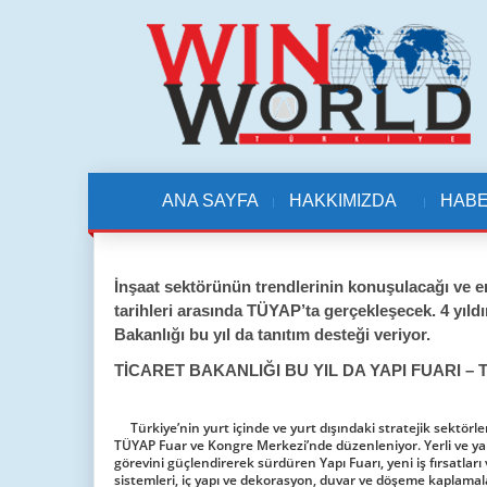
ANA SAYFA
HAKKIMIZDA
HAB
İnşaat sektörünün trendlerinin konuşulacağı ve en
tarihleri arasında TÜYAP’ta gerçekleşecek. 4 yıldır
Bakanlığı bu yıl da tanıtım desteği veriyor.
TİCARET BAKANLIĞI BU YIL DA YAPI FUARI –
Türkiye’nin yurt içinde ve yurt dışındaki stratejik sektörl
TÜYAP Fuar ve Kongre Merkezi’nde düzenleniyor. Yerli ve yaba
görevini güçlendirerek sürdüren Yapı Fuarı, yeni iş fırsatları ve
sistemleri, iç yapı ve dekorasyon, duvar ve döşeme kaplamala