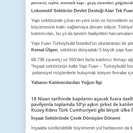
pencere), cephe, otomatik kapı – geçiş sistemleri, gölgelend
Lokomotif Sektörün Devlet Desteği Alan Tek Fuar
Yapı sektöründe çıkan en yeni ürün ve hizmetlerin ser
büyümesine katkı sağlamaya devam ediyor. Türkiye’de 
katılımcıları, bu yıl da tanıtım faaliyetleri harcamal
Yapı Fuarı-Turkeybuild İstanbul’un uluslararası bir 
Kemal Ülgen
, sektörün dünyadaki 5 büyük yapı fuarı
68.738 ziyaretçi ve 550’den fazla katılımcı firmayı ağ
“İnşaat sektörünün kalbi Yapı Fuarı – Turkeybuild İsta
potansiyel müşterilerle buluşmak isteyen firmalar için
Yabancı Katılımcılardan Yoğun İlgi
18 Nisan tarihinde kapılarını açacak fuara özel
pavilyonla toplamda 50’yi aşkın şirket ile katı
Kuzey Kıbrıs Türk Cumhuriyeti gibi birçok ülke 
İnşaat Sektöründe Çevik Dönüşüm Dönemi
İnşaatta sürdürülebilir büyümenin yol haritasının da k