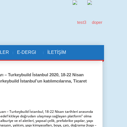
KLER
E-DERGI
İLETİŞİM
rı – Turkeybuild İstanbul 2020, 18-22 Nisan
rkeybuild İstanbul’un katılımcılarına, Ticaret
Fuarı – Turkeybuild İstanbul, 18-22 Nisan tarihleri arasında
n hedef kitleye doğrudan ulaşmayı sağlayan platform” olma
lburiye ve el aletleri, yapısal çelik, prefabrike yapılar, yapı
syon, yalıtım, yapı kimyasalları, boya, çatı, doğrama (kapı –