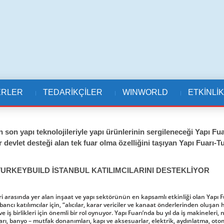
ERLER
TEDARİKÇİLER
WINWORLD
ETKİNLİ
 son yapı teknolojileriyle yapı ürünlerinin sergileneceği Yapı Fua
 devlet desteği alan tek fuar olma özelliğini taşıyan Yapı Fuarı-Tu
 TURKEYBUILD İSTANBUL KATILIMCILARINI DESTEKLİYOR
eri arasında yer alan inşaat ve yapı sektörünün en kapsamlı etkinliği olan Yapı 
ncı katılımcılar için, “alıcılar, karar vericiler ve kanaat önderlerinden oluşa
 iş birlikleri için önemli bir rol oynuyor. Yapı Fuarı’nda bu yıl da iş makineleri, na
rı, banyo – mutfak donanımları, kapı ve aksesuarlar, elektrik, aydınlatma, otoma