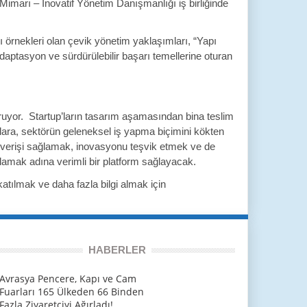
imarı – İnovatif Yönetim Danışmanlığı iş birliğinde
 örnekleri olan çevik yönetim yaklaşımları, “Yapı
aptasyon ve sürdürülebilir başarı temellerine oturan
şturuyor. Startup’ların tasarım aşamasından bina teslim
cılara, sektörün geleneksel iş yapma biçimini kökten
lışverişi sağlamak, inovasyonu teşvik etmek ve de
lamak adına verimli bir platform sağlayacak.
katılmak ve daha fazla bilgi almak için
HABERLER
Avrasya Pencere, Kapı ve Cam
Fuarları 165 Ülkeden 66 Binden
Fazla Ziyaretçiyi Ağırladı!