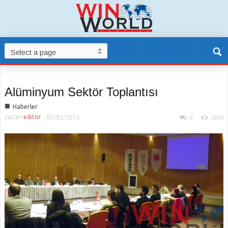
Alüminyum Sektör Toplantısı
■
Haberler
yazan
editor
-
03/02/2015
0
3874