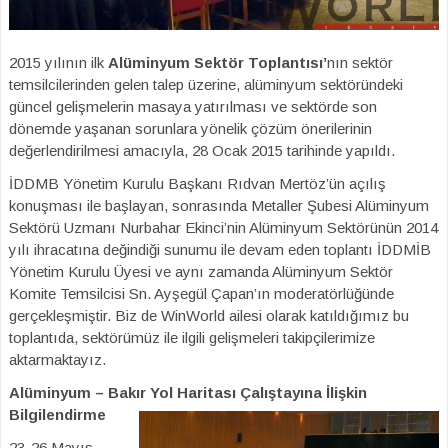
2015 yılının ilk
Alüminyum Sektör Toplantısı’
nın sektör
temsilcilerinden gelen talep üzerine, alüminyum sektöründeki
güncel gelişmelerin masaya yatırılması ve sektörde son
dönemde yaşanan sorunlara yönelik çözüm önerilerinin
değerlendirilmesi amacıyla, 28 Ocak 2015 tarihinde yapıldı.
İDDMB Yönetim Kurulu Başkanı Rıdvan Mertöz’ün açılış
konuşması ile başlayan, sonrasında Metaller Şubesi Alüminyum
Sektörü Uzmanı Nurbahar Ekinci’nin Alüminyum Sektörünün 2014
yılı ihracatına değindiği sunumu ile devam eden toplantı İDDMİB
Yönetim Kurulu Üyesi ve aynı zamanda Alüminyum Sektör
Komite Temsilcisi Sn. Ayşegül Çapan’ın moderatörlüğünde
gerçekleşmiştir. Biz de WinWorld ailesi olarak katıldığımız bu
toplantıda, sektörümüz ile ilgili gelişmeleri takipçilerimize
aktarmaktayız.
Alüminyum – Bakır Yol Haritası Çalıştayına İlişkin
Bilgilendirme
23-26 Mayıs