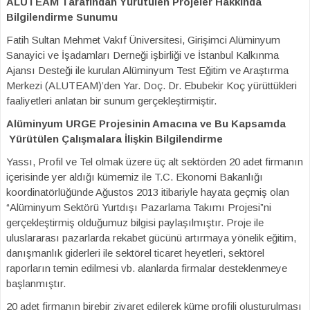
ALUTEAM Tarafından Yürütülen Projeler Hakkında
Bilgilendirme Sunumu
Fatih Sultan Mehmet Vakıf Üniversitesi, Girişimci Alüminyum
Sanayici ve İşadamları Derneği işbirliği ve İstanbul Kalkınma
Ajansı Desteği ile kurulan Alüminyum Test Eğitim ve Araştırma
Merkezi (ALUTEAM)’den Yar. Doç. Dr. Ebubekir Koç yürüttükleri
faaliyetleri anlatan bir sunum gerçekleştirmiştir.
Alüminyum URGE Projesinin Amacına ve Bu Kapsamda
Yürütülen Çalışmalara İlişkin Bilgilendirme
Yassı, Profil ve Tel olmak üzere üç alt sektörden 20 adet firmanın
içerisinde yer aldığı kümemiz ile T.C. Ekonomi Bakanlığı
koordinatörlüğünde Ağustos 2013 itibariyle hayata geçmiş olan
“Alüminyum Sektörü Yurtdışı Pazarlama Takımı Projesi”ni
gerçekleştirmiş olduğumuz bilgisi paylaşılmıştır. Proje ile
uluslararası pazarlarda rekabet gücünü artırmaya yönelik eğitim,
danışmanlık giderleri ile sektörel ticaret heyetleri, sektörel
raporların temin edilmesi vb. alanlarda firmalar desteklenmeye
başlanmıştır.
20 adet firmanın birebir ziyaret edilerek küme profili oluşturulması