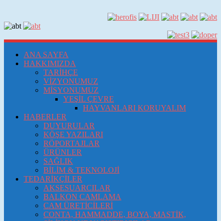
ANA SAYFA
HAKKIMIZDA
TARİHÇE
VİZYONUMUZ
MİSYONUMUZ
YEŞİL ÇEVRE
HAYVANLARI KORUYALIM
HABERLER
DUYURULAR
KÖŞE YAZILARI
RÖPORTAJLAR
ÜRÜNLER
SAĞLIK
BİLİM & TEKNOLOJİ
TEDARİKÇİLER
AKSESUARCILAR
BALKON CAMLAMA
CAM ÜRETİCİLERİ
CONTA, HAMMADDE, BOYA, MASTİK,