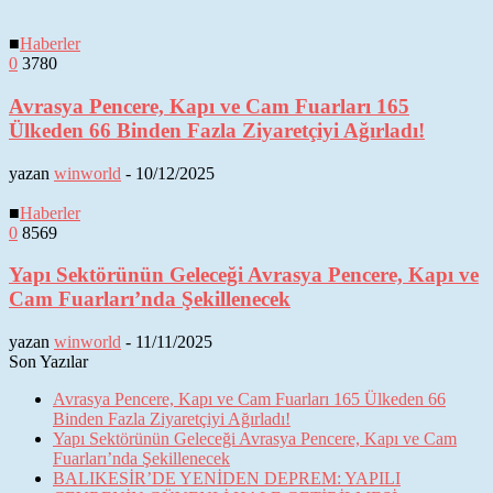
■
Haberler
0
3780
Avrasya Pencere, Kapı ve Cam Fuarları 165
Ülkeden 66 Binden Fazla Ziyaretçiyi Ağırladı!
yazan
winworld
-
10/12/2025
■
Haberler
0
8569
Yapı Sektörünün Geleceği Avrasya Pencere, Kapı ve
Cam Fuarları’nda Şekillenecek
yazan
winworld
-
11/11/2025
Son Yazılar
Avrasya Pencere, Kapı ve Cam Fuarları 165 Ülkeden 66
Binden Fazla Ziyaretçiyi Ağırladı!
Yapı Sektörünün Geleceği Avrasya Pencere, Kapı ve Cam
Fuarları’nda Şekillenecek
BALIKESİR’DE YENİDEN DEPREM: YAPILI