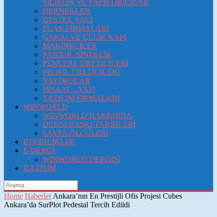
SİLİKON VE YAPIŞTIRICILAR
DERNEKLER
DESTEK SACI
FUAR FİRMALARI
GARAJ VE ÇELİK KAPI
MAKİNECİLER
PANJUR, SİNEKLİK
PENCERE ÜRETİCİLERİ
PROFIL ÜRETİCİLERİ
YAYINCILAR
İNŞAAT – YAPI
YAZILIM FİRMALARI
WINWORLD
WINWORLD HAKKINDA
DERGİ BASKI TARİHLERİ
SAYFA ÖLÇÜLERI
ETKİNLİKLER
E-DERGI
WINWORLD DERGISI
İLETİŞİM
Home
Haberler
Ankara’nın En Prestijli Ofis Projesi Cubes
Ankara’da SurPlot Pedestal Tercih Edildi