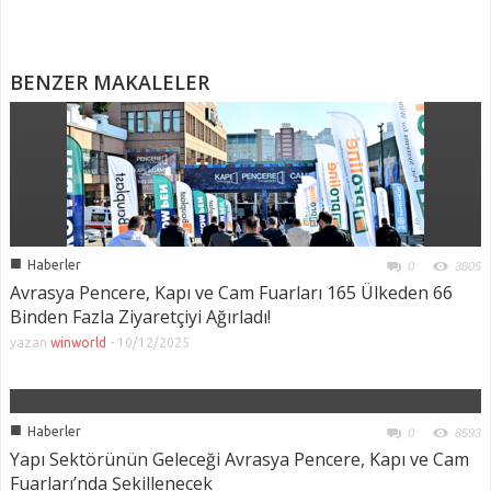
BENZER MAKALELER
■
Haberler
0
3805
Avrasya Pencere, Kapı ve Cam Fuarları 165 Ülkeden 66
Binden Fazla Ziyaretçiyi Ağırladı!
yazan
winworld
-
10/12/2025
■
Haberler
0
8593
Yapı Sektörünün Geleceği Avrasya Pencere, Kapı ve Cam
Fuarları’nda Şekillenecek