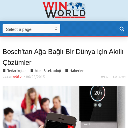
Bosch’tan Ağa Bağlı Bir Dünya için Akıllı
Çözümler
■
■
■
Tedarikçiler
bilim & teknoloji
Haberler
yazan
editor
-
06/02/2015
0
4288