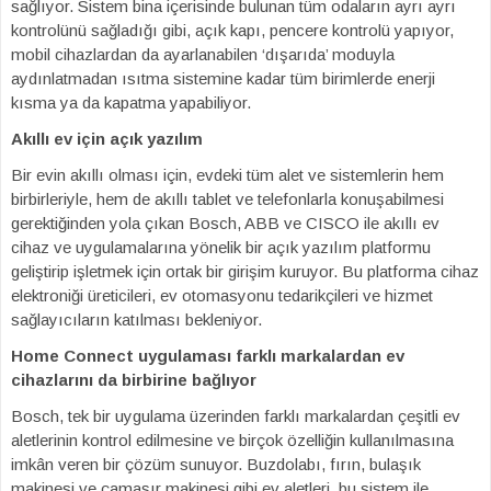
sağlıyor. Sistem bina içerisinde bulunan tüm odaların ayrı ayrı
kontrolünü sağladığı gibi, açık kapı, pencere kontrolü yapıyor,
mobil cihazlardan da ayarlanabilen ‘dışarıda’ moduyla
aydınlatmadan ısıtma sistemine kadar tüm birimlerde enerji
kısma ya da kapatma yapabiliyor.
Akıllı ev için açık yazılım
Bir evin akıllı olması için, evdeki tüm alet ve sistemlerin hem
birbirleriyle, hem de akıllı tablet ve telefonlarla konuşabilmesi
gerektiğinden yola çıkan Bosch, ABB ve CISCO ile akıllı ev
cihaz ve uygulamalarına yönelik bir açık yazılım platformu
geliştirip işletmek için ortak bir girişim kuruyor. Bu platforma cihaz
elektroniği üreticileri, ev otomasyonu tedarikçileri ve hizmet
sağlayıcıların katılması bekleniyor.
Home Connect uygulaması farklı markalardan ev
cihazlarını da birbirine bağlıyor
Bosch, tek bir uygulama üzerinden farklı markalardan çeşitli ev
aletlerinin kontrol edilmesine ve birçok özelliğin kullanılmasına
imkân veren bir çözüm sunuyor. Buzdolabı, fırın, bulaşık
makinesi ve çamaşır makinesi gibi ev aletleri, bu sistem ile