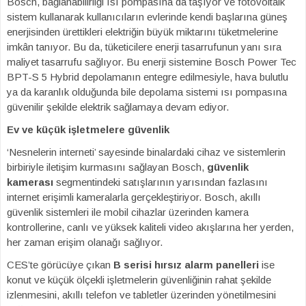
Bosch, bağlanabilirliği ısı pompasına da taşıyor ve fotovoltaik
sistem kullanarak kullanıcıların evlerinde kendi başlarına güneş
enerjisinden ürettikleri elektriğin büyük miktarını tüketmelerine
imkân tanıyor. Bu da, tüketicilere enerji tasarrufunun yanı sıra
maliyet tasarrufu sağlıyor. Bu enerji sistemine Bosch Power Tec
BPT-S 5 Hybrid depolamanın entegre edilmesiyle, hava bulutlu
ya da karanlık olduğunda bile depolama sistemi ısı pompasına
güvenilir şekilde elektrik sağlamaya devam ediyor.
Ev ve küçük işletmelere güvenlik
‘Nesnelerin interneti’ sayesinde binalardaki cihaz ve sistemlerin
birbiriyle iletişim kurmasını sağlayan Bosch,
güvenlik
kamerası
segmentindeki satışlarının yarısından fazlasını
internet erişimli kameralarla gerçekleştiriyor. Bosch, akıllı
güvenlik sistemleri ile mobil cihazlar üzerinden kamera
kontrollerine, canlı ve yüksek kaliteli video akışlarına her yerden,
her zaman erişim olanağı sağlıyor.
CES’te görücüye çıkan
B serisi hırsız alarm panelleri
ise
konut ve küçük ölçekli işletmelerin güvenliğinin rahat şekilde
izlenmesini, akıllı telefon ve tabletler üzerinden yönetilmesini