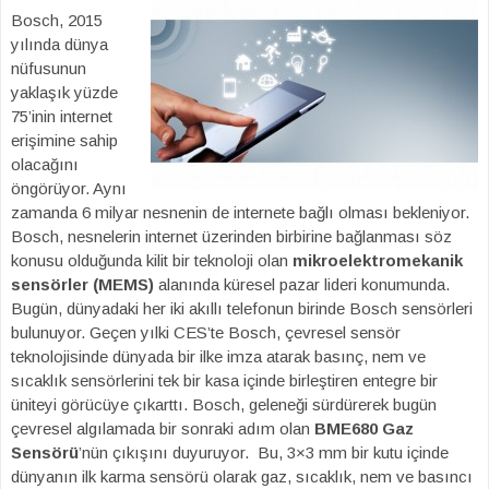
Bosch, 2015
yılında dünya
nüfusunun
yaklaşık yüzde
75’inin internet
erişimine sahip
olacağını
öngörüyor. Aynı
zamanda 6 milyar nesnenin de internete bağlı olması bekleniyor.
Bosch, nesnelerin internet üzerinden birbirine bağlanması söz
konusu olduğunda kilit bir teknoloji olan
mikroelektromekanik
sensörler (MEMS)
alanında küresel pazar lideri konumunda.
Bugün, dünyadaki her iki akıllı telefonun birinde Bosch sensörleri
bulunuyor. Geçen yılki CES’te Bosch, çevresel sensör
teknolojisinde dünyada bir ilke imza atarak basınç, nem ve
sıcaklık sensörlerini tek bir kasa içinde birleştiren entegre bir
üniteyi görücüye çıkarttı. Bosch, geleneği sürdürerek bugün
çevresel algılamada bir sonraki adım olan
BME680 Gaz
Sensörü
’nün çıkışını duyuruyor. Bu, 3×3 mm bir kutu içinde
dünyanın ilk karma sensörü olarak gaz, sıcaklık, nem ve basıncı