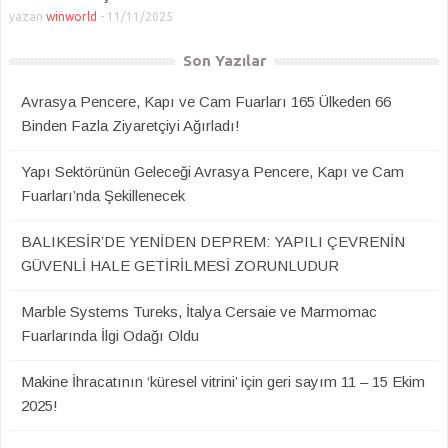
yazan
winworld
-
11/11/2025
Son Yazılar
Avrasya Pencere, Kapı ve Cam Fuarları 165 Ülkeden 66
Binden Fazla Ziyaretçiyi Ağırladı!
Yapı Sektörünün Geleceği Avrasya Pencere, Kapı ve Cam
Fuarları’nda Şekillenecek
BALIKESİR’DE YENİDEN DEPREM: YAPILI ÇEVRENİN
GÜVENLİ HALE GETİRİLMESİ ZORUNLUDUR
Marble Systems Tureks, İtalya Cersaie ve Marmomac
Fuarlarında İlgi Odağı Oldu
Makine İhracatının ‘küresel vitrini’ için geri sayım 11 – 15 Ekim
2025!