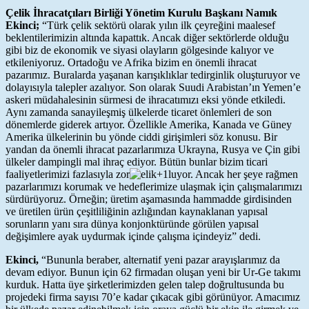
Çelik İhracatçıları Birliği Yönetim Kurulu Başkanı Namık
Ekinci;
“Türk çelik sektörü olarak yılın ilk çeyreğini maalesef
beklentilerimizin altında kapattık. Ancak diğer sektörlerde olduğu
gibi biz de ekonomik ve siyasi olayların gölgesinde kalıyor ve
etkileniyoruz. Ortadoğu ve Afrika bizim en önemli ihracat
pazarımız. Buralarda yaşanan karışıklıklar tedirginlik oluşturuyor ve
dolayısıyla talepler azalıyor. Son olarak Suudi Arabistan’ın Yemen’e
askeri müdahalesinin sürmesi de ihracatımızı eksi yönde etkiledi.
Aynı zamanda sanayileşmiş ülkelerde ticaret önlemleri de son
dönemlerde giderek artıyor. Özellikle Amerika, Kanada ve Güney
Amerika ülkelerinin bu yönde ciddi girişimleri söz konusu. Bir
yandan da önemli ihracat pazarlarımıza Ukrayna, Rusya ve Çin gibi
ülkeler dampingli mal ihraç ediyor. Bütün bunlar bizim ticari
faaliyetlerimizi fazlasıyla zor
luyor. Ancak her şeye rağmen
pazarlarımızı korumak ve hedeflerimize ulaşmak için çalışmalarımızı
sürdürüyoruz. Örneğin; üretim aşamasında hammadde girdisinden
ve üretilen ürün çeşitliliğinin azlığından kaynaklanan yapısal
sorunların yanı sıra dünya konjonktüründe görülen yapısal
değişimlere ayak uydurmak içinde çalışma içindeyiz” dedi.
Ekinci,
“Bununla beraber, alternatif yeni pazar arayışlarımız da
devam ediyor. Bunun için 62 firmadan oluşan yeni bir Ur-Ge takımı
kurduk. Hatta üye şirketlerimizden gelen talep doğrultusunda bu
projedeki firma sayısı 70’e kadar çıkacak gibi görünüyor. Amacımız