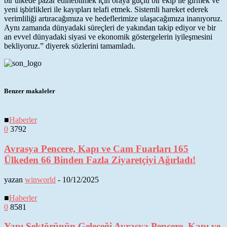
bir ülkede pazar edinebilmek için oraya güçlü bir ekip ile girmek ve
yeni işbirlikleri ile kayıpları telafi etmek. Sistemli hareket ederek
verimliliği artıracağımıza ve hedeflerimize ulaşacağımıza inanıyoruz.
Aynı zamanda dünyadaki süreçleri de yakından takip ediyor ve bir
an evvel dünyadaki siyasi ve ekonomik göstergelerin iyileşmesini
bekliyoruz.” diyerek sözlerini tamamladı.
Benzer makaleler
■
Haberler
0
3792
Avrasya Pencere, Kapı ve Cam Fuarları 165
Ülkeden 66 Binden Fazla Ziyaretçiyi Ağırladı!
yazan
winworld
-
10/12/2025
■
Haberler
0
8581
Yapı Sektörünün Geleceği Avrasya Pencere, Kapı ve