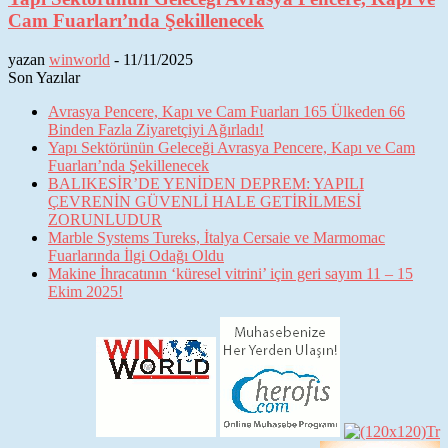
Cam Fuarları’nda Şekillenecek
yazan
winworld
-
11/11/2025
Son Yazılar
Avrasya Pencere, Kapı ve Cam Fuarları 165 Ülkeden 66
Binden Fazla Ziyaretçiyi Ağırladı!
Yapı Sektörünün Geleceği Avrasya Pencere, Kapı ve Cam
Fuarları’nda Şekillenecek
BALIKESİR’DE YENİDEN DEPREM: YAPILI
ÇEVRENİN GÜVENLİ HALE GETİRİLMESİ
ZORUNLUDUR
Marble Systems Tureks, İtalya Cersaie ve Marmomac
Fuarlarında İlgi Odağı Oldu
Makine İhracatının ‘küresel vitrini’ için geri sayım 11 – 15
Ekim 2025!