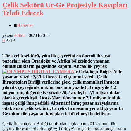
Çelik Sektörü Ur-Ge Projesiyle Kayıpları
Telafi Edecek
■
Haberler
yazan
editor
-
06/04/2015
0
3213
Türk çelik sektörü, yılın ilk çeyreğini en önemli ihracat
pazarları olan Ortadoğu ve Afrika bölgesinde yaşanan
olumsuzlukların gölgesinde kapattı. Ancak ilk çeyrek
te Ortadoğu Bölgesi’nde
yaşanan yüzde 7,8’lik ihracat artışı umut verdi. Çelik
İhracatçıları Birliği verilerine göre, çelik mamulleri ihracatı
yılın ilk çeyreğinde miktar bazında yüzde 8,8 düşüş ile 4,2
milyon ton, değerde ise yüzde 20,2 azalış ile 2,7 milyar dolar
olarak gerçekleşti. Ocak-Mart döneminde 2,1 milyon tonluk
inşaat çeliği ihraç edildi. Alternatif ihraç pazar arayışlarına
odaklanan çelik sektörü, 62 çelik firmasının yer aldığı yeni Ur-
Ge takımı ile yaşanan kayıpları telafi etmeyi hedefliyor.
Çelik İhracatçıları Birliği tarafından açıklanan 2015 yılının ilk
çeyrek ihracat verilerine göre; Türkiye’nin çelik ihracatı geçen yılın