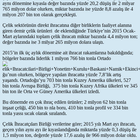
aynı dönemine kıyasla değer bazında yüzde 20,2 düşüş ile 2 milyar
765 milyon dolar olurken, miktar bazında ise yüzde 8,8 azalış ile 4
milyon 207 bin ton olarak gerçekleşti.
Çelik sektörünün direkt ihracatına diğer birliklerin faaliyet alanına
giren demir çelik ürünleri de eklendiğinde Türkiye’nin 2015 Ocak-
Mart aylarındaki toplam çelik ihracatı miktar bazında 4,4 milyon ton;
değer bazında ise 3 milyar 265 milyon dolara ulaştı.
2015’in ilk üç aylık dönemine ait ihracat rakamlarına bakıldığında;
bölgeler bazında liderlik 1 milyon 766 bin tonla Ortado
ğu’nun olurken, bölgeye yapılan ihracatta yüzde 7,8’lik artış
yaşandı. Ortadoğu’yu 703 bin tonla Kuzey Amerika ülkeleri, 527
bin tonla Avrupa Birliği, 375 bin tonla Kuzey Afrika ülkeleri ve 345
bin ton ile Orta ve Güney Amerika ülkeleri izledi.
Bu dönemde en çok ihraç edilen ürünler; 2 milyon 62 bin tonla
inşaat çeliği, 450 bin to nla boru, 410 bin tonla profil ve 334 bin
tonla yassı sıcak olarak sıralandı.
Çelik İhracatçıları Birliği verilerine göre; 2015 yılı Mart ayı ihracatı,
geçen yılın aynı ayı ile kıyaslandığında miktarda yüzde 0,3 düşüş ile
1,5 milyon ton, değerde yüzde 17,6 azalış ile 966 milyon dolar oldu.