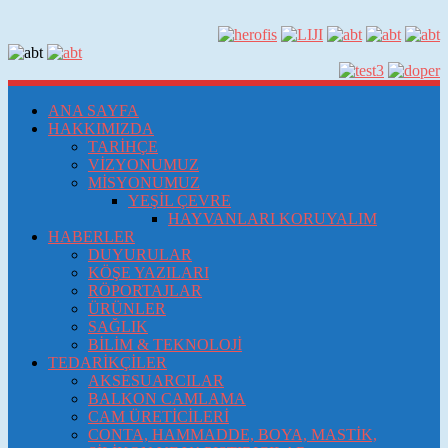
ANA SAYFA
HAKKIMIZDA
TARİHÇE
VİZYONUMUZ
MİSYONUMUZ
YEŞİL ÇEVRE
HAYVANLARI KORUYALIM
HABERLER
DUYURULAR
KÖŞE YAZILARI
RÖPORTAJLAR
ÜRÜNLER
SAĞLIK
BİLİM & TEKNOLOJİ
TEDARİKÇİLER
AKSESUARCILAR
BALKON CAMLAMA
CAM ÜRETİCİLERİ
CONTA, HAMMADDE, BOYA, MASTİK,