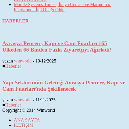
Marble Systems Tureks, İtalya Cersaie ve Marmomac
Fuarlarında İlgi Odağı Oldu
HABERLER
Avrasya Pencere, Kapı ve Cam Fuarları 165
Ülkeden 66 Binden Fazla Ziyaretçiyi Ağırladı!
yazan
winworld
-
10/12/2025
■
Haberler
Yapı Sektörünün Geleceği Avrasya Pencere, Kapı ve
Cam Fuarları’nda Şekillenecek
yazan
winworld
-
11/11/2025
■
Haberler
Copyright © 2014 Winworld
ANA SAYFA
İLETİŞİM