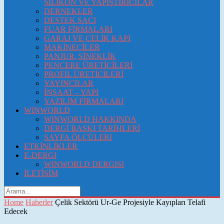
SİLİKON VE YAPIŞTIRICILAR
DERNEKLER
DESTEK SACI
FUAR FİRMALARI
GARAJ VE ÇELİK KAPI
MAKİNECİLER
PANJUR, SİNEKLİK
PENCERE ÜRETİCİLERİ
PROFIL ÜRETİCİLERİ
YAYINCILAR
İNŞAAT – YAPI
YAZILIM FİRMALARI
WINWORLD
WINWORLD HAKKINDA
DERGİ BASKI TARİHLERİ
SAYFA ÖLÇÜLERI
ETKİNLİKLER
E-DERGI
WINWORLD DERGISI
İLETİŞİM
Home
Haberler
Çelik Sektörü Ur-Ge Projesiyle Kayıpları Telafi
Edecek