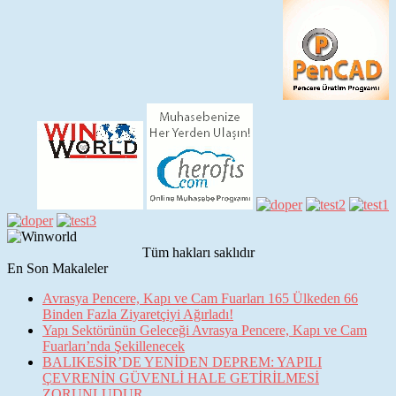
Tüm hakları saklıdır
En Son Makaleler
Avrasya Pencere, Kapı ve Cam Fuarları 165 Ülkeden 66
Binden Fazla Ziyaretçiyi Ağırladı!
Yapı Sektörünün Geleceği Avrasya Pencere, Kapı ve Cam
Fuarları’nda Şekillenecek
BALIKESİR’DE YENİDEN DEPREM: YAPILI
ÇEVRENİN GÜVENLİ HALE GETİRİLMESİ
ZORUNLUDUR