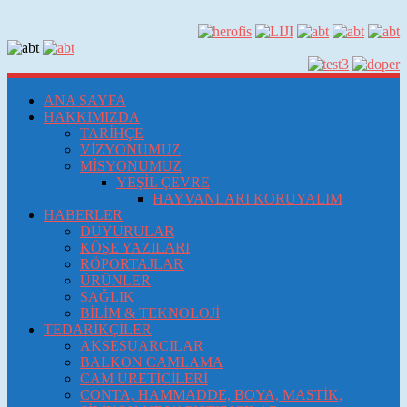
ANA SAYFA
HAKKIMIZDA
TARİHÇE
VİZYONUMUZ
MİSYONUMUZ
YEŞİL ÇEVRE
HAYVANLARI KORUYALIM
HABERLER
DUYURULAR
KÖŞE YAZILARI
RÖPORTAJLAR
ÜRÜNLER
SAĞLIK
BİLİM & TEKNOLOJİ
TEDARİKÇİLER
AKSESUARCILAR
BALKON CAMLAMA
CAM ÜRETİCİLERİ
CONTA, HAMMADDE, BOYA, MASTİK,