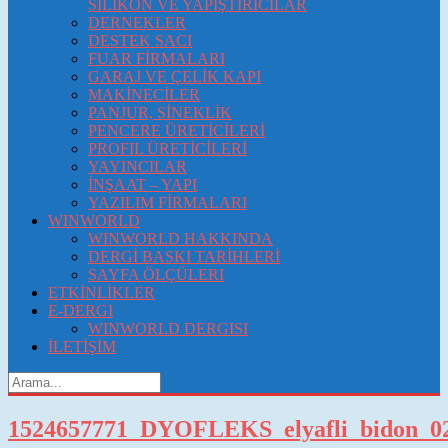
SİLİKON VE YAPIŞTIRICILAR
DERNEKLER
DESTEK SACI
FUAR FİRMALARI
GARAJ VE ÇELİK KAPI
MAKİNECİLER
PANJUR, SİNEKLİK
PENCERE ÜRETİCİLERİ
PROFIL ÜRETİCİLERİ
YAYINCILAR
İNŞAAT – YAPI
YAZILIM FİRMALARI
WINWORLD
WINWORLD HAKKINDA
DERGİ BASKI TARİHLERİ
SAYFA ÖLÇÜLERI
ETKİNLİKLER
E-DERGI
WINWORLD DERGISI
İLETİŞİM
1524657771_DYOFLEKS_elyafli_bidon_0