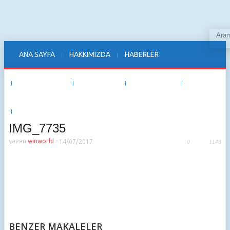
ANA SAYFA
HAKKIMIZDA
HABERLER
TEDARİKÇİLER
WINWORLD
ETKİNLİKLER
E-DERGI
İLETİŞİM
IMG_7735
yazan
winworld
-
14/07/2017
0
1148
BENZER MAKALELER