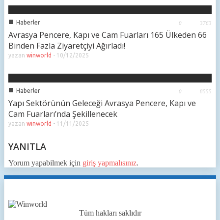
■
Haberler
0
3763
Avrasya Pencere, Kapı ve Cam Fuarları 165 Ülkeden 66
Binden Fazla Ziyaretçiyi Ağırladı!
yazan
winworld
-
10/12/2025
■
Haberler
0
8555
Yapı Sektörünün Geleceği Avrasya Pencere, Kapı ve
Cam Fuarları’nda Şekillenecek
yazan
winworld
-
11/11/2025
YANITLA
Yorum yapabilmek için
giriş yapmalısınız
.
Tüm hakları saklıdır