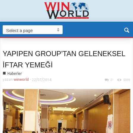
YAPIPEN GROUP’TAN GELENEKSEL
İFTAR YEMEĞİ
■
Haberler
yazan
winworld
-
22/07/2014
0
5091