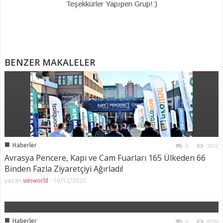
Teşekkürler Yapıpen Grup!:)
BENZER MAKALELER
■
Haberler
0
3812
Avrasya Pencere, Kapı ve Cam Fuarları 165 Ülkeden 66
Binden Fazla Ziyaretçiyi Ağırladı!
yazan
winworld
-
10/12/2025
■
Haberler
0
8599