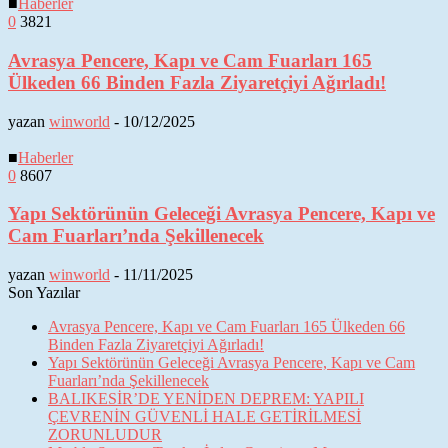
■
Haberler
0
3821
Avrasya Pencere, Kapı ve Cam Fuarları 165
Ülkeden 66 Binden Fazla Ziyaretçiyi Ağırladı!
yazan
winworld
-
10/12/2025
■
Haberler
0
8607
Yapı Sektörünün Geleceği Avrasya Pencere, Kapı ve
Cam Fuarları’nda Şekillenecek
yazan
winworld
-
11/11/2025
Son Yazılar
Avrasya Pencere, Kapı ve Cam Fuarları 165 Ülkeden 66
Binden Fazla Ziyaretçiyi Ağırladı!
Yapı Sektörünün Geleceği Avrasya Pencere, Kapı ve Cam
Fuarları’nda Şekillenecek
BALIKESİR’DE YENİDEN DEPREM: YAPILI
ÇEVRENİN GÜVENLİ HALE GETİRİLMESİ
ZORUNLUDUR