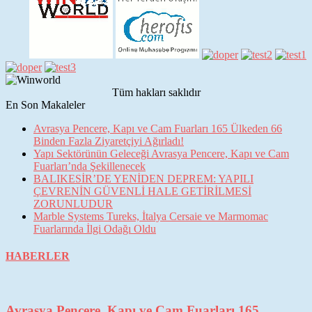
Tüm hakları saklıdır
En Son Makaleler
Avrasya Pencere, Kapı ve Cam Fuarları 165 Ülkeden 66
Binden Fazla Ziyaretçiyi Ağırladı!
Yapı Sektörünün Geleceği Avrasya Pencere, Kapı ve Cam
Fuarları’nda Şekillenecek
BALIKESİR’DE YENİDEN DEPREM: YAPILI
ÇEVRENİN GÜVENLİ HALE GETİRİLMESİ
ZORUNLUDUR
Marble Systems Tureks, İtalya Cersaie ve Marmomac
Fuarlarında İlgi Odağı Oldu
HABERLER
Avrasya Pencere, Kapı ve Cam Fuarları 165