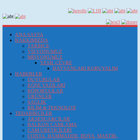
ANA SAYFA
HAKKIMIZDA
TARİHÇE
VİZYONUMUZ
MİSYONUMUZ
YEŞİL ÇEVRE
HAYVANLARI KORUYALIM
HABERLER
DUYURULAR
KÖŞE YAZILARI
RÖPORTAJLAR
ÜRÜNLER
SAĞLIK
BİLİM & TEKNOLOJİ
TEDARİKÇİLER
AKSESUARCILAR
BALKON CAMLAMA
CAM ÜRETİCİLERİ
CONTA, HAMMADDE, BOYA, MASTİK,