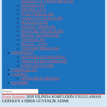
SİLİKON VE YAPIŞTIRICILAR
DERNEKLER
DESTEK SACI
FUAR FİRMALARI
GARAJ VE ÇELİK KAPI
MAKİNECİLER
PANJUR, SİNEKLİK
PENCERE ÜRETİCİLERİ
PROFIL ÜRETİCİLERİ
YAYINCILAR
İNŞAAT – YAPI
YAZILIM FİRMALARI
WINWORLD
WINWORLD HAKKINDA
DERGİ BASKI TARİHLERİ
SAYFA ÖLÇÜLERI
ETKİNLİKLER
E-DERGI
WINWORLD DERGISI
İLETİŞİM
Home
Haberler
2020 YILINDA KOBİ’LERİN UYGULAMASI
GEREKEN 4 SİBER GÜVENLİK ADIMI