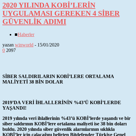
2020 YILINDA KOBİ’LERİN
UYGULAMASI GEREKEN 4 SİBER
GÜVENLİK ADIMI
■
Haberler
yazan
winworld
-
15/01/2020
0
2097
SİBER SALDIRILARIN KOBİ’LERE ORTALAMA
MALİYETİ 38 BİN DOLAR
2019’DA VERİ İHLALLERİNİN %43’Ü KOBİ’LERDE
YAŞANDI!
2019 yılında veri ihlallerinin %43’ü KOBİ’lerde yaşandı ve bir
siber saldırının KOBİ’lere ortalama maliyeti ise 38 bin doları
buldu. 2020 yılında siber güvenlik alarmlarının sıklıkla
KOBİ’ler için çalacağını belirten Bitdefender Türkiye Genel