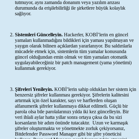
tutmuyor, aynı zamanda donanım veya yazılım arızası
durumunda da erişilebilirliği ile şirketlere büyük kolaylık
sağlıyor.
Sistemleri Güncelleyin.
Hackerler, KOBİ’lerin en güncel
yamaları kullanmadığını bildikleri için yaması yapılmayan ve
yaygın olarak bilinen açıklardan yararlanıyor. Bu saldırılarla
mücadele etmek için, sistemlerin tüm yamalar konusunda
güncel olduğundan emin olmak ve tüm yamaları otomatik
uygulayabileceğiniz bir patch management (yama yönetimi)
kullanmak gerekiyor.
Şifreleri Yenileyin.
KOBİ’lerin sahip oldukları her sistem için
benzersiz şifreler kullanması gerekiyor. Şifrelerin kalitesini
artırmak için özel karakter, sayı ve harflerden oluşan
alfanumerik şifreler kullanmaya dikkat edilmeli. Güçlü bir
parola olsa bile parolalarınızı yılda iki kez güncelleyin. Bir
veri ihlali aylar hatta yıllar sonra ortaya çıksa da bu sizi
korsanların bir adım önünde tutacaktır. Uzun ve karmaşık
şifreler oluşturmakta ve yönetmekte zorluk çekiyorsanız,
Bitdefender Password Manager gibi bir şifre yöneticisi