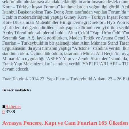
sektörünün uluslararası alandaki etkinliğinin artırılmasına destek ol
Kore – Türkiye İnşaat Forumu” katılımcılardan yoğun ilgi gördü. 
İstanbul Başkonsolosu Tae- Dong Jeon tarafından yapılan Forum’da “
Uçak’ın moderatörlüğünü yaptığı Güney Kore – Türkiye İnşaat For
Kore Uluslararası Müteahhitler Birliği Derneği Direktörü Hyo-Won 
işbirliklerini değerlendirdiler. Türk yapı sektörünün en iyi ürünü se
Açılış Töreni’nde sahiplerini buldu. Altın Çekül “Yapı Ürün Ödülü
Seramik San. A.Ş. layık görülürken, Maden Tetkik ve Arama Genel M
Fuarları – Turkeybuild’in bir geleneği olan Altın Mıknatıs Stand Tasa
uygulamasını da aynı firmanın yaptığı “Artstone” standına verildi. 
standının oldu. Üçüncülük ödülü; tasarımını Mimar Atıl Beçin’in, uyg
Mimarlık’ın uyguladığı ‘ASPEN Yapı ve Zemin Sistemleri’ standı da
Frank Yapı Mekanizmaları’ standına verildi. YAPI FUARLARI – TURK
devam edecek.
Fuar Takvimi- 2014 27. Yapı Fuarı – Turkeybuild Ankara 23 – 26 Ek
Benzer makaleler
■
Haberler
0
3788
Avrasya Pencere, Kapı ve Cam Fuarları 165 Ülkeden 6