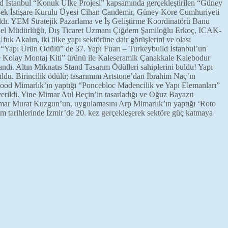
uild İstanbul “Konuk Ülke Projesi” kapsamında gerçekleştirilen “Güney
sek İstişare Kurulu Üyesi Cihan Candemir, Güney Kore Cumhuriyeti
ldı. YEM Stratejik Pazarlama ve İş Geliştirme Koordinatörü Banu
nel Müdürlüğü, Dış Ticaret Uzmanı Çiğdem Şamiloğlu Erkoç, ICAK-
kalın, iki ülke yapı sektörüne dair görüşlerini ve olası
ül “Yapı Ürün Ödülü” de 37. Yapı Fuarı – Turkeybuild İstanbul’un
e Kolay Montaj Kiti” ürünü ile Kaleseramik Çanakkale Kalebodur
. Altın Mıknatıs Stand Tasarım Ödülleri sahiplerini buldu! Yapı
ldu. Birincilik ödülü; tasarımını Artstone’dan İbrahim Naç’ın
 Mood Mimarlık’ın yaptığı “Poncebloc Madencilik ve Yapı Elemanları”
rildi. Yine Mimar Atıl Beçin’in tasarladığı ve Oğuz Bayazıt
mar Murat Kuzgun’un, uygulamasını Arp Mimarlık’ın yaptığı ‘Roto
arihlerinde İzmir’de 20. kez gerçekleşerek sektöre güç katmaya