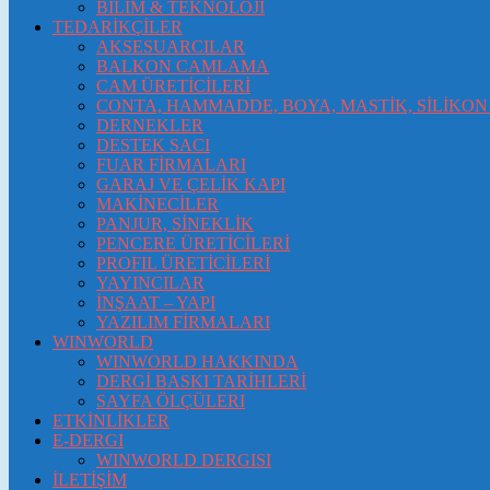
BİLİM & TEKNOLOJİ
TEDARİKÇİLER
AKSESUARCILAR
BALKON CAMLAMA
CAM ÜRETİCİLERİ
CONTA, HAMMADDE, BOYA, MASTİK, SİLİKON 
DERNEKLER
DESTEK SACI
FUAR FİRMALARI
GARAJ VE ÇELİK KAPI
MAKİNECİLER
PANJUR, SİNEKLİK
PENCERE ÜRETİCİLERİ
PROFIL ÜRETİCİLERİ
YAYINCILAR
İNŞAAT – YAPI
YAZILIM FİRMALARI
WINWORLD
WINWORLD HAKKINDA
DERGİ BASKI TARİHLERİ
SAYFA ÖLÇÜLERI
ETKİNLİKLER
E-DERGI
WINWORLD DERGISI
İLETİŞİM