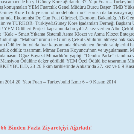
unması amacı ile bu yıl Güney Kore ağırlandı. 37. Yapı Fuarı – Turkeyb
Açılış konuşmaları YEM Fuarcılık Genel Müdürü Burcu Başer, TMB Yük
Güney Kore Türkiye için rol model olur mu?” sorusu da tartışmaya açı
umu’nda Ekonomist Dr. Can Fuat Gürlesel, Ekonomi Bakanlığı, AB Ge
Kim ve TURKOR- Türkiye&Güney Kore İşadamları Derneği Başkanı Ufuk A
çildi! YEM Ödülleri Projesi kapsamında bu yıl 22. kez verilen Altın Çek
”ne “Kale – Smart Yıkama Sistemli Asma Klozet ve Asma Klozet Entegr
üdürlüğü “Matbor” ürünü ile Gümüş Çekül Ödülü’nü almaya hak kazandı
rım Ödülleri bu yıl da fuar kapsamında düzenlenen törenle sahiplerini bu
İkincilik ödülü; tasarımını Mimar Bertan Koyuncu’nun ve uygulamasını
ulamasını Oğuz Bayazıt Mimarlık’ın yaptığı “Dendro Parke” standına ve
, Mansiyon Ödülüne değer görüldü. YEM Özel Ödülü ise tasarımını Mi
EYBUILD, 23-26 Ekim tarihlerinde Ankara’da 27. kez ve 6-9 Kasım t
im 2014 20. Yapı Fuarı – Turkeybuild İzmir 6 – 9 Kasım 2014
6 Binden Fazla Ziyaretçiyi Ağırladı!