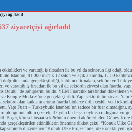
iyi ağırladı!
37 ziyaretçiyi ağırladı!
etkinlikleri ve yarattığı iş fırsatları ile bu yıl da sektörün ilgi odağı 
uild İstanbul, 81.000 m2’lik 12 salon ve açık alanında, 1.150 katılımc
i doğrultusunda gerçekleştirdiği, katılımcı firmalara, sektöre ve Türki
kleri ve yarattığı iş fırsatları ile bu yıl da sektörün zirvesi olan fuarda, 
atıs Ödülü” de sahiplerini buldu. YEM Fuarcılık tarafından düzenlenen ve
e Kongre Merkezi’nde gerçekleştirildi. Yapı sektörünün zirvesi Yapı Fuar
ek sektöre olan katkısını artıran fuarda binlerce ürün çeşidi, yeni teknol
t etti. Yapı Fuarı – Turkeybuild İstanbul’un sadece bir fuar olmadığını
ütüldüğünün altını çizerek, 37 yılın bir başarı öyküsü olduğuna vurgu 
ti. Başer, küresel inşaat sektörünün önemli aktörlerinden Güney Kore 
samında gerçekleştirilen etkinliklerin önemine dikkat çekti. “Konuk Ül
kapsamında düzenlenen “Konuk Ülke Projesi”nde, ülke odaklı yeni işbirli