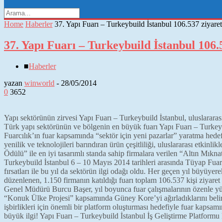
Home
Haberler
37. Yapı Fuarı – Turkeybuild İstanbul 106.537 ziyaretç
37. Yapı Fuarı – Turkeybuild İstanbul 106.5
■
Haberler
yazan
winworld
-
28/05/2014
0
3652
Yapı sektörünün zirvesi Yapı Fuarı – Turkeybuild İstanbul, uluslararası 
Türk yapı sektörünün ve bölgenin en büyük fuarı Yapı Fuarı – Turkeyb
Fuarcılık’ın fuar kapsamında “sektör için yeni pazarlar” yaratma hedef
yenilik ve teknolojileri barındıran ürün çeşitliliği, uluslararası etkinli
Ödülü” ile en iyi tasarımlı standa sahip firmalara verilen “Altın Mıkn
Turkeybuild İstanbul 6 – 10 Mayıs 2014 tarihleri arasında Tüyap Fuar v
fırsatları ile bu yıl da sektörün ilgi odağı oldu. Her geçen yıl büyüyer
düzenlenen, 1.150 firmanın katıldığı fuarı toplam 106.537 kişi ziyare
Genel Müdürü Burcu Başer, yıl boyunca fuar çalışmalarının özenle yür
“Konuk Ülke Projesi” kapsamında Güney Kore’yi ağırladıklarını belirt
işbirlikleri için önemli bir platform oluşturması hedefiyle fuar kap
büyük ilgi! Yapı Fuarı – Turkeybuild İstanbul İş Geliştirme Platformu 