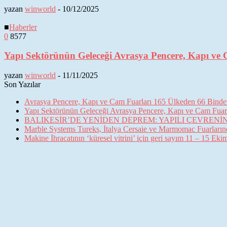
yazan
winworld
-
10/12/2025
■
Haberler
0
8577
Yapı Sektörünün Geleceği Avrasya Pencere, Kapı ve 
yazan
winworld
-
11/11/2025
Son Yazılar
Avrasya Pencere, Kapı ve Cam Fuarları 165 Ülkeden 66 Binden 
Yapı Sektörünün Geleceği Avrasya Pencere, Kapı ve Cam Fuarl
BALIKESİR’DE YENİDEN DEPREM: YAPILI ÇEVREN
Marble Systems Tureks, İtalya Cersaie ve Marmomac Fuarların
Makine İhracatının ‘küresel vitrini’ için geri sayım 11 – 15 Ek