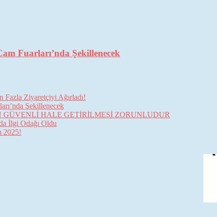
Cam Fuarları’nda Şekillenecek
Fazla Ziyaretçiyi Ağırladı!
arı’nda Şekillenecek
İN GÜVENLİ HALE GETİRİLMESİ ZORUNLUDUR
da İlgi Odağı Oldu
im 2025!