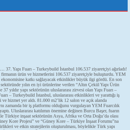
oldu… 37. Yapı Fuarı – Turkeybuild İstanbul 106.537 ziyaretçiyi ağırladı!
ı firmanın ürün ve hizmetlerini 106.537 ziyaretçiyle buluşturdu. YEM
ye ekonomisine katkı sağlayacak etkinlikler büyük ilgi gördü. En son
yapı sektöründe yılın en iyi ürünlerine verilen “Altın Çekül Yapı Ürün
 37 yıldır yapı sektörünün uluslararası zirvesi olan Yapı Fuarı –
ı – Turkeybuild İstanbul, uluslararası etkinlikleri ve yarattığı iş
oji ve hizmet yer aldı. 81.000 m2’lik 12 salon ve açık alanda
, aynı zamanda bir iş platformu olduğunu vurgulayan YEM Fuarcılık
yaptı. Uluslararası katılımın önemine değinen Burcu Başer, fuarın
ile Türkiye inşaat sektörünün Asya, Afrika ve Orta Doğu’da olası
ke Güney Kore Projesi” ve “Güney Kore – Türkiye İnşaat Forumu”na
kleri ve etkin stratejilerin oluşturulması, böylelikle Türk yapı