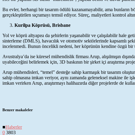
Bu evler, herhangi bir tasarım ödülü kazanamayabilir, ama bunların böy
gerçekleştirilen sıçramayı temsil ediyor. Süreç, maliyetleri kontrol alt
Kurilpa Köprüsü, Brisbane
Yol ve köprü altyapısı da şehirlerin yaşanabilir ve çalışılabilir hale
sinterleme (DMLS), havacılık ve otomotiv sektörlerinde kapsamlı şekilde
incelenmedi. Bunun öncelikli nedeni, her köprünün kendine özgü bir t
Avustralya’da ise küresel mühendislik firması Arup, alışılmışın dışında
uyabileceğini belirlemek için, 3D baskının bir şirket içi araştırma pro
Arup mühendisleri, “temel” desteğe sahip karmaşık bir tasarım oluştu
sahip olmasına imkan veriyor, aynı zamanda geleneksel makine ile işle
imkan verirken Arup, araştırmayı halihazırda diğer projelerde de kulla
Benzer makaleler
■
Haberler
0
3803