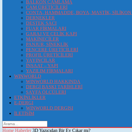
BALKON CAMLAMA
CAM ÜRETİCİLERİ
CONTA, HAMMADDE, BOYA, MASTİK, SİLİKON 
DERNEKLER
DESTEK SACI
FUAR FİRMALARI
GARAJ VE ÇELİK KAPI
MAKİNECİLER
PANJUR, SİNEKLİK
PENCERE ÜRETİCİLERİ
PROFIL ÜRETİCİLERİ
YAYINCILAR
İNŞAAT – YAPI
YAZILIM FİRMALARI
WINWORLD
WINWORLD HAKKINDA
DERGİ BASKI TARİHLERİ
SAYFA ÖLÇÜLERI
ETKİNLİKLER
E-DERGI
WINWORLD DERGISI
İLETİŞİM
Home
Haberler
3D Yazıcıdan Bir Ev Çıkar mı?