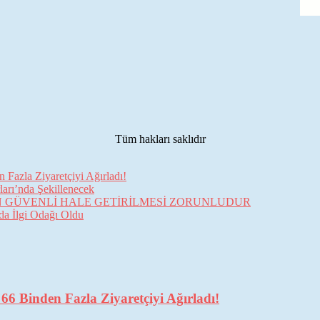
Tüm hakları saklıdır
Fazla Ziyaretçiyi Ağırladı!
arı’nda Şekillenecek
İN GÜVENLİ HALE GETİRİLMESİ ZORUNLUDUR
da İlgi Odağı Oldu
6 Binden Fazla Ziyaretçiyi Ağırladı!