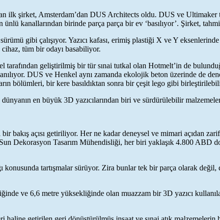
tılan ilk şirket, Amsterdam’dan DUS Architects oldu. DUS ve Ultimaker t
nlü kanallarından birinde parça parça bir ev ‘basılıyor’. Şirket, tahm
mü gibi çalışıyor. Yazıcı kafası, erimiş plastiği X ve Y eksenlerinde 
cihaz, tüm bir odayı basabiliyor.
 tarafından geliştirilmiş bir tür sınai tutkal olan Hotmelt’in de bulund
ullanılıyor. DUS ve Henkel aynı zamanda ekolojik beton üzerinde de den
 bölümleri, bir kere basıldıktan sonra bir çeşit lego gibi birleştirilebil
 dünyanın en büyük 3D yazıcılarından biri ve sürdürülebilir malzemelerd
 bakış açısı getiriliyor. Her ne kadar deneysel ve mimari açıdan zarif o
un Dekorasyon Tasarım Mühendisliği, her biri yaklaşık 4.800 ABD dolar
konusunda tartışmalar sürüyor. Zira bunlar tek bir parça olarak değil, d
ğinde ve 6,6 metre yüksekliğinde olan muazzam bir 3D yazıcı kullanılara
 haline getirilen geri dönüştürülmüş inşaat ve sınai atık malzemelerin 