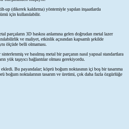
ilt-up (dikerek kaldırma) yöntemiyle yapılan inşaatlarda
ümü için kullanılabilir.
metal parçaların 3D baskısı anlamına gelen doğrudan metal lazer
ılabilirlik ve maliyet, etkinlik açısından kapsamlı şekilde
ynı ölçüde belli olmaması.
 sinterlenmiş ve basılmış metal bir parçanın nasıl yapısal standartlara
rın yük taşıyıcı bağlantılar olması gerekiyordu.
 ekledi. Bu payandalar; köprü boğum noktasının içi boş bir tasarıma
prü boğum noktalarının tasarım ve üretimi, çok daha fazla özgürlüğe