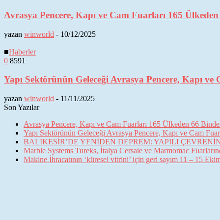
Avrasya Pencere, Kapı ve Cam Fuarları 165 Ülkeden 6
yazan
winworld
-
10/12/2025
■
Haberler
0
8591
Yapı Sektörünün Geleceği Avrasya Pencere, Kapı ve 
yazan
winworld
-
11/11/2025
Son Yazılar
Avrasya Pencere, Kapı ve Cam Fuarları 165 Ülkeden 66 Binden 
Yapı Sektörünün Geleceği Avrasya Pencere, Kapı ve Cam Fuarl
BALIKESİR’DE YENİDEN DEPREM: YAPILI ÇEVREN
Marble Systems Tureks, İtalya Cersaie ve Marmomac Fuarların
Makine İhracatının ‘küresel vitrini’ için geri sayım 11 – 15 Ek