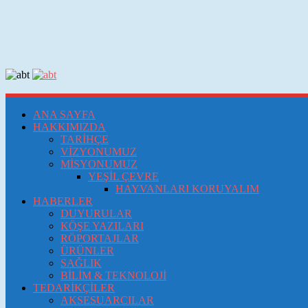
ANA SAYFA
HAKKIMIZDA
TARİHÇE
VİZYONUMUZ
MİSYONUMUZ
YEŞİL ÇEVRE
HAYVANLARI KORUYALIM
HABERLER
DUYURULAR
KÖŞE YAZILARI
RÖPORTAJLAR
ÜRÜNLER
SAĞLIK
BİLİM & TEKNOLOJİ
TEDARİKÇİLER
AKSESUARCILAR