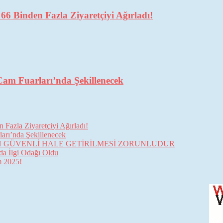
6 Binden Fazla Ziyaretçiyi Ağırladı!
Cam Fuarları’nda Şekillenecek
Fazla Ziyaretçiyi Ağırladı!
arı’nda Şekillenecek
İN GÜVENLİ HALE GETİRİLMESİ ZORUNLUDUR
da İlgi Odağı Oldu
im 2025!