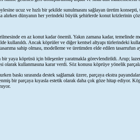
lesine ucuz ve hızlı bir şekilde sunulmasını sağlayan üretim konsepti, t
ına alırken dünyanın her yerindeki büyük şehirlerde konut krizlerinin çöz
 getirilmesinde en az konut kadar önemli. Yakın zamana kadar, temelinde 
 kullanıldı. Ancak köprüler ve diğer kentsel altyapı türlerindeki kullan
asarıma sahip olması, modelleme ve üretimden elde edilen tasarrufun a
 bir yaya köprüsü için bileşenler yaratmakla görevlendirildi. Arup; lazer
jesi olarak kullanmasına karar verdi. Söz konusu köprüye yönelik parçala
rurken baskı sırasında destek sağlamak üzere, parçaya ekstra payandalar
nmiş bir parçaya kıyasla estetik olarak daha çok göze hitap ediyor. Kö
nıyor.