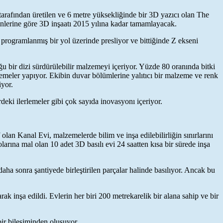
arafından üretilen ve 6 metre yüksekliğinde bir 3D yazıcı olan The
inlerine göre 3D inşaatı 2015 yılına kadar tamamlayacak.
programlanmış bir yol üzerinde presliyor ve bittiğinde Z ekseni
uğu bir dizi sürdürülebilir malzemeyi içeriyor. Yüzde 80 oranında bitki
emeler yapıyor. Ekibin duvar bölümlerine yalıtıcı bir malzeme ve renk
iyor.
eki ilerlemeler gibi çok sayıda inovasyonı içeriyor.
lan Kanal Evi, malzemelerde bilim ve inşa edilebilirliğin sınırlarını
ına mal olan 10 adet 3D basılı evi 24 saatten kısa bir sürede inşa
aha sonra şantiyede birleştirilen parçalar halinde basılıyor. Ancak bu
k inşa edildi. Evlerin her biri 200 metrekarelik bir alana sahip ve bir
bir bileşiminden oluşuyor.