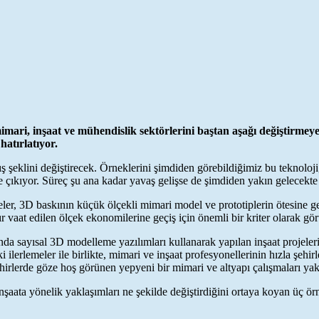
mari, inşaat ve mühendislik sektörlerini baştan aşağı değiştirmeye 
atırlatıyor.
ış şeklini değiştirecek. Örneklerini şimdiden görebildiğimiz bu teknoloji
 çıkıyor. Süreç şu ana kadar yavaş gelişse de şimdiden yakın gelecekte in
şmeler, 3D baskının küçük ölçekli mimari model ve prototiplerin ötesine 
r vaat edilen ölçek ekonomilerine geçiş için önemli bir kriter olarak gör
nda sayısal 3D modelleme yazılımları kullanarak yapılan inşaat projeler
 ilerlemeler ile birlikte, mimari ve inşaat profesyonellerinin hızla şehi
şehirlerde göze hoş görünen yepyeni bir mimari ve altyapı çalışmaları ya
şaata yönelik yaklaşımları ne şekilde değiştirdiğini ortaya koyan üç ör