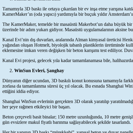
Tamamıyla 3D baskı ile ortaya çıkarılan bir ev inşa etme yarışına ka
KamerMaker’ın (oda yapıcı) yardımıyla bir buçuk yıldır Amsterdam’ın ü
The KamerMaker, temelde bir masaüstü Makerbot’un daha büyük bir sürü
üzerinde bir adım yukarı gidiyor. Masaüstü uygulamalarının aksine bu 
Kanal Evi’nin dış duvarları, aralarında Alman kimyasal üreticisi Henkel
yağından oluşan Hotmelt, biyolojik tabanlı plastiklerin üretiminde k
eklemesine imkan veren değişken bir beton karışımı test ediliyor. Duvarın
Kanal Evi projesi, gelecek yıla kadar tamamlanamasa bile, halihazırda
WinSun Evleri, Şanghay
Dünyanın diğer ucundan, 3D baskılı konut konusuna tamamıyla farklı bir
zorlasa da tamamlanma süresi üç yıl olacak. Bu esnada Shanghai WinS
ettiğini iddia ediyor.
Shanghai WinSun evlerinin gerçekten 3D olarak yaratılıp yaratılmadığı 
her şeye rağmen etkileyici bir başarı.
Beton çerçeveli basit binalar; 150 metre uzunluğunda, 10 metre genişli
gün evsizlere makul fiyatlı barınma sağlayabilecek şekilde tasarlandı.
Her bir yapının 3D baskı “mürekkebi”, yapısal beton ve duvar panelleri