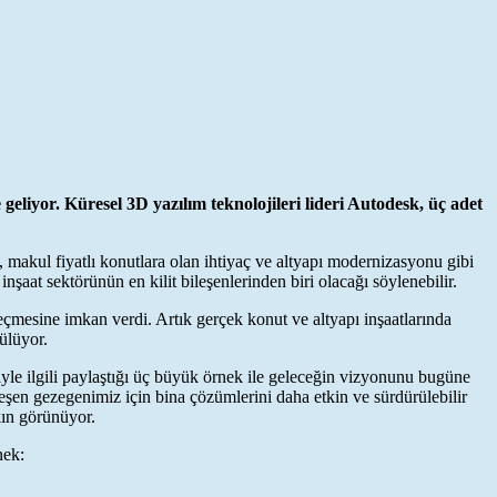
geliyor. Küresel 3D yazılım teknolojileri lideri Autodesk, üç adet
, makul fiyatlı konutlara olan ihtiyaç ve altyapı modernizasyonu gibi
şaat sektörünün en kilit bileşenlerinden biri olacağı söylenebilir.
geçmesine imkan verdi. Artık gerçek konut ve altyapı inşaatlarında
ülüyor.
iyle ilgili paylaştığı üç büyük örnek ile geleceğin vizyonunu bugüne
rleşen gezegenimiz için bina çözümlerini daha etkin ve sürdürülebilir
kın görünüyor.
nek: