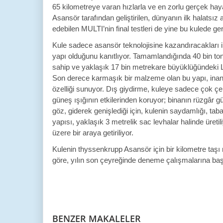
65 kilometreye varan hızlarla ve en zorlu gerçek hay
Asansör tarafından geliştirilen, dünyanın ilk halats
edebilen MULTI’nin final testleri de yine bu kulede ger
Kule sadece asansör teknolojisine kazandıracakları il
yapı olduğunu kanıtlıyor. Tamamlandığında 40 bin ton
sahip ve yaklaşık 17 bin metrekare büyüklüğündeki L
Son derece karmaşık bir malzeme olan bu yapı, inan
özelliği sunuyor. Dış giydirme, kuleye sadece çok ç
güneş ışığının etkilerinden koruyor; binanın rüzgâr 
göz, giderek genişlediği için, kulenin saydamlığı, ta
yapısı, yaklaşık 3 metrelik sac levhalar halinde üreti
üzere bir araya getiriliyor.
Kulenin thyssenkrupp Asansör için bir kilometre taşı n
göre, yılın son çeyreğinde deneme çalışmalarına baş
BENZER MAKALELER