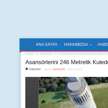
ANA SAYFA
HAKKIMIZDA
HAB
Home
Haberler
Asansörlerini 246 Metrelik Kulede En
Asansörlerini 246 Metrelik Kule
■
Haberler
yazan
winworld
-
25/07/2016