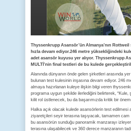
Thyssenkrupp Asansör’ün Almanya’nın Rottweil şeh
hızla devam ediyor.246 metre yüksekliğindeki kule
adet asansör kuyusu yer alıyor. Thyssenkrupp Asa
MULTİ’nin final testleri de bu kulede gerçekleştiri
Alanında dünyanın önde gelen şirketleri arasında ye
bulunan test kulesinin inşasına devam ediyor. 246 met
almaya hazırlanan kuleye ilişkin bilgi veren thyss
programa uygun şekilde ilerlediğini belirterek, “Kule,
kilit rol üstlenecek, bu da başarımızda kritik bir öne
Halka açık olacak kulede asansörlerin test edilmesi
ziyaretçileri seyir terasına taşıyacak, tamamen cam 
bu asansörün sunduğu panoramik manzarayı izleyere
terasına ulaşabilecek ve 360 derece manzaranın tadını