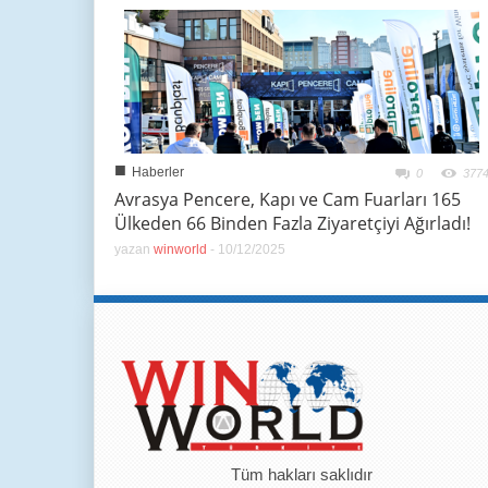
■
Haberler
0
377
Avrasya Pencere, Kapı ve Cam Fuarları 165
Ülkeden 66 Binden Fazla Ziyaretçiyi Ağırladı!
yazan
winworld
-
10/12/2025
Tüm hakları saklıdır