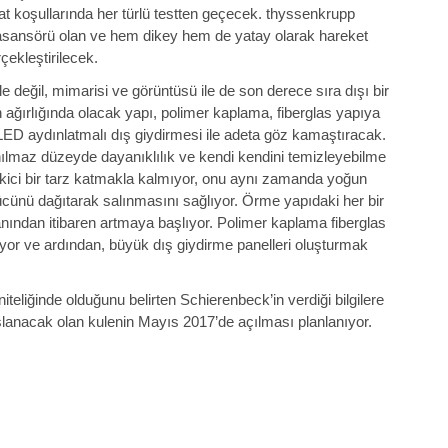
at koşullarında her türlü testten geçecek. thyssenkrupp
ız asansörü olan ve hem dikey hem de yatay olarak hareket
çekleştirilecek.
e değil, mimarisi ve görüntüsü ile de son derece sıra dışı bir
 ağırlığında olacak yapı, polimer kaplama, fiberglas yapıya
ED aydınlatmalı dış giydirmesi ile adeta göz kamaştıracak.
ılmaz düzeyde dayanıklılık ve kendi kendini temizleyebilme
ekici bir tarz katmakla kalmıyor, onu aynı zamanda yoğun
gücünü dağıtarak salınmasını sağlıyor. Örme yapıdaki her bir
banından itibaren artmaya başlıyor. Polimer kaplama fiberglas
liyor ve ardından, büyük dış giydirme panelleri oluşturmak
iteliğinde olduğunu belirten Schierenbeck’in verdiği bilgilere
lanacak olan kulenin Mayıs 2017’de açılması planlanıyor.