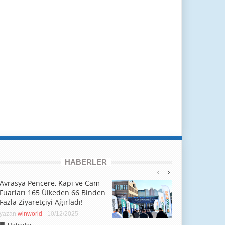
HABERLER
Avrasya Pencere, Kapı ve Cam
Fuarları 165 Ülkeden 66 Binden
Fazla Ziyaretçiyi Ağırladı!
yazan
winworld
-
10/12/2025
■