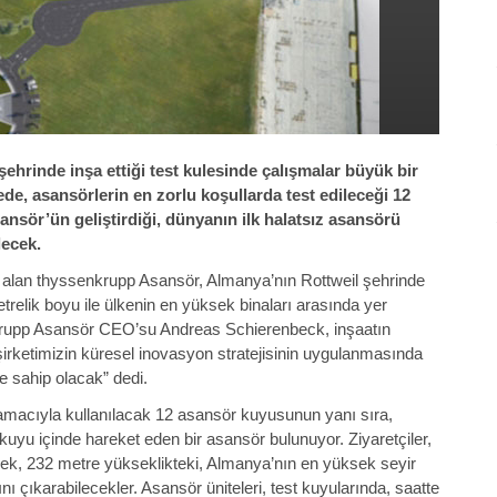
rinde inşa ettiği test kulesinde çalışmalar büyük bir
de, asansörlerin en zorlu koşullarda test edileceği 12
nsör’ün geliştirdiği, dünyanın ilk halatsız asansörü
lecek.
r alan thyssenkrupp Asansör, Almanya’nın Rottweil şehrinde
relik boyu ile ülkenin en yüksek binaları arasında yer
enkrupp Asansör CEO’su Andreas Schierenbeck, inşaatın
 şirketimizin küresel inovasyon stratejisinin uygulanmasında
me sahip olacak” dedi.
 amacıyla kullanılacak 12 asansör kuyusunun yanı sıra,
kuyu içinde hareket eden bir asansör bulunuyor. Ziyaretçiler,
k, 232 metre yükseklikteki, Almanya’nın en yüksek seyir
 çıkarabilecekler. Asansör üniteleri, test kuyularında, saatte