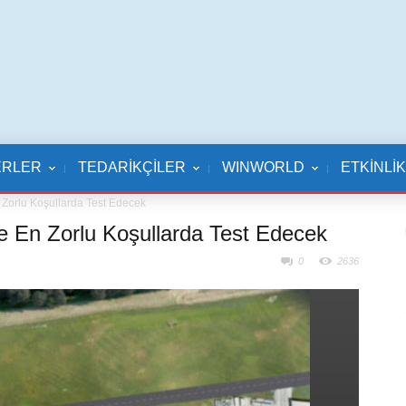
ERLER
TEDARİKÇİLER
WINWORLD
ETKİNLİ
 Zorlu Koşullarda Test Edecek
de En Zorlu Koşullarda Test Edecek
0
2636