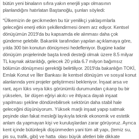
bütün yeni binaların sıfıra yakın enerjili yapı olmasının
planlandığını hatırlatan Baştanoğlu, şunları söyledi:
“Ülkemizin de gecikmeden bu tür yenilikçi yaklaşımlarla
geleceğini enerji etkin şekillendirmesi önem arz ediyor. Kentsel
dönüşümün 2019’da bu kapsamda ele alınması daha çok
gündeme gelebilir. Bakanlık tarafından yapılan açıklamaya göre,
yılda 300 bin konutun dönüşmesi hedefleniyor. Bugüne kadar
dönüşüm projelerinde başta kredi desteği olmak üzere 8.5 milyar
TL kaynak aktarıldığı, gelecek 20 yılda 6.7 milyon bağımsız
bölümün dönüşmesi gerektiği belirtiliyor. 2019’da bakanlığın TOKİ,
Emlak Konut ve İller Bankası ile kentsel dönüşüm ve sosyal konut
alanlarında yeni projeler geliştirmesi bekleniyor. İnşaat arsa ve
rant, aşırı lüks veya lüks görünümlü durumundan çıkarıp bu bir
yükselen, bir düşen eğriyi akılcı ve ihtiyaca dayalı inşaat
yapılması şekline döndürebilirsek sektörün daha stabil hale
geleceğini düşünüyorum. Yüksek marjlı inşaat yapıp satmak
peşinde olan fakat mesleği layıkıyla teknik ekonomik ve estetik
anlam da yapmayan kişi ve kuruluşlardan zarar görüyoruz. Ayrıca
kent içinde bütünleşik düşünmeden yani tüm alt yapı, (temiz su,
pis su, trafik, gibi) ve hatta olası büyük afetleri bile dikkate