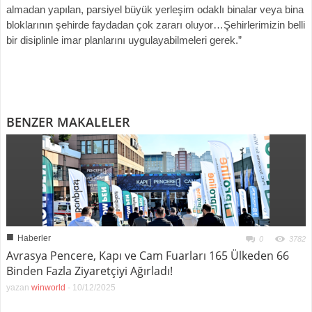
almadan yapılan, parsiyel büyük yerleşim odaklı binalar veya bina
bloklarının şehirde faydadan çok zararı oluyor…Şehirlerimizin belli
bir disiplinle imar planlarını uygulayabilmeleri gerek.”
BENZER MAKALELER
■
Haberler
0
3782
Avrasya Pencere, Kapı ve Cam Fuarları 165 Ülkeden 66
Binden Fazla Ziyaretçiyi Ağırladı!
yazan
winworld
-
10/12/2025