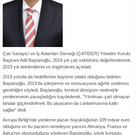
Çatı Sanayici ve İş Adamları Derneği (ÇATIDER) Yönetim Kurulu
Başkanı Adil Baştanoğlu, 2018 yılı çatı sektörünü değerlendirerek,
2019 yılı beklentilerini ve öngörülerini açıkladı.
2019 yılında da hedeflerinin büyüme odaklı olduğunu belirten
Baştanoğlu, 2019’da iyileştirme ve renovasyona ağırlık verilmesi
gerektiğini söyledi. Baştanoğlu, kentsel dönüşüm nedeniyle
yenilenmenin yavaşladığını kaydederek, “Yıkılması şart olmayan
binalar güçlendirilmeli. Bu piyasanın da canlanmasına katkı
sağlar” dedi.
Avrupa Birliği’nde yenileme pazarı büyüklüğünün 109 milyar euro
olduğunu ve bu pazarın neredeyse yarısını Almanya, Fransa ve
İtalya’nın oluşturduğunu söyleyen Baştanoğlu, şöyle konuştu: