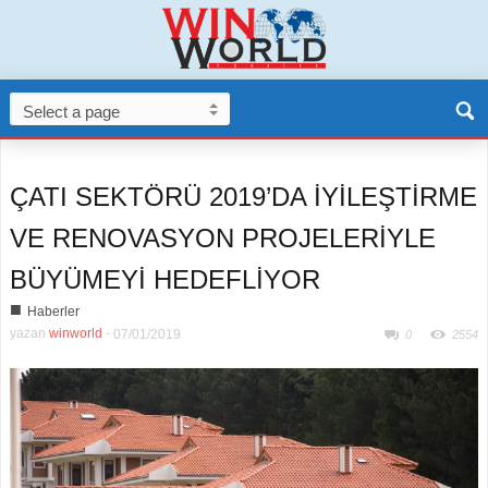
ÇATI SEKTÖRÜ 2019’DA İYİLEŞTİRME
VE RENOVASYON PROJELERİYLE
BÜYÜMEYİ HEDEFLİYOR
■
Haberler
yazan
winworld
-
07/01/2019
0
2554