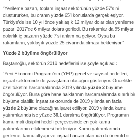
“Yenileme pazarı, toplam inşaat sektörünün yüzde 57’sini
oluştururken, bu oranın yüzde 65’i konutlarda gerçekleşiyor.
Türkiye’de ise 10 yıl önce yaklaşık 12 milyar dolar olan yenileme
pazarı 2017’de 6 milyar dolara geriledi. Bu rakamlar da 95 milyar
dolarlık iç pazarın yüzde 7’si anlamına geliyor. Oysa bu
rakamların, yaklaşık yüzde 25 civarında olması bekleniyor.”
Yüzde 2 büyüme öngörülüyor
Baştanoğlu, sektörün 2019 hedeflerini ise şöyle açıkladı:
“Yeni Ekonomi Programı’nın (YEP) genel ve sayısal hedefleri,
inşaat sektöründe de yavaşlama olacağını gösteriyor. Öncelikle
özel tüketim harcamalarında 2019 yılında
yüzde
2
büyüme
öngörülüyor. Buna göre hane halklarının harcamalarında sınırlı bir
büyüme olabilir. İnşaat sektöründe de 2019 yılında en fazla
yüzde
2
büyüme olacağına işaret ediliyor. 2019 yılında kamu
yatırımlarında ise yüzde
36,1
daralma öngörülüyor. Programın
kamu mali disiplini hedefi çerçevesinde en çok kamu
yatırımlarının etkilenmesi bekleniyor. Kamu yatırımlarında
gerileme, kamu altyapı ve inşaat harcamalarında da önemli bir