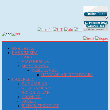
ANA SAYFA
HAKKIMIZDA
TARİHÇE
VİZYONUMUZ
MİSYONUMUZ
YEŞİL ÇEVRE
HAYVANLARI KORUYALIM
HABERLER
DUYURULAR
KÖŞE YAZILARI
RÖPORTAJLAR
ÜRÜNLER
SAĞLIK
BİLİM & TEKNOLOJİ