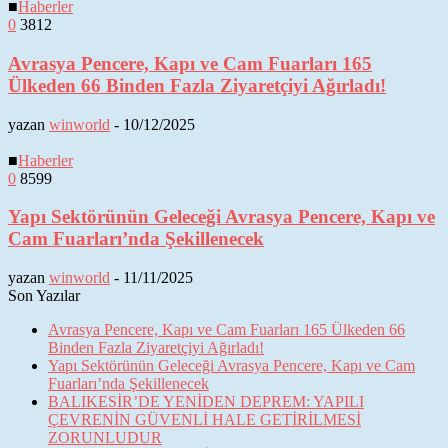
■
Haberler
0
3812
Avrasya Pencere, Kapı ve Cam Fuarları 165
Ülkeden 66 Binden Fazla Ziyaretçiyi Ağırladı!
yazan
winworld
-
10/12/2025
■
Haberler
0
8599
Yapı Sektörünün Geleceği Avrasya Pencere, Kapı ve
Cam Fuarları’nda Şekillenecek
yazan
winworld
-
11/11/2025
Son Yazılar
Avrasya Pencere, Kapı ve Cam Fuarları 165 Ülkeden 66
Binden Fazla Ziyaretçiyi Ağırladı!
Yapı Sektörünün Geleceği Avrasya Pencere, Kapı ve Cam
Fuarları’nda Şekillenecek
BALIKESİR’DE YENİDEN DEPREM: YAPILI
ÇEVRENİN GÜVENLİ HALE GETİRİLMESİ
ZORUNLUDUR