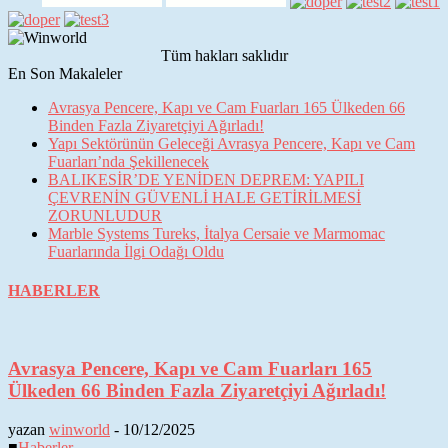
Tüm hakları saklıdır
En Son Makaleler
Avrasya Pencere, Kapı ve Cam Fuarları 165 Ülkeden 66
Binden Fazla Ziyaretçiyi Ağırladı!
Yapı Sektörünün Geleceği Avrasya Pencere, Kapı ve Cam
Fuarları’nda Şekillenecek
BALIKESİR’DE YENİDEN DEPREM: YAPILI
ÇEVRENİN GÜVENLİ HALE GETİRİLMESİ
ZORUNLUDUR
Marble Systems Tureks, İtalya Cersaie ve Marmomac
Fuarlarında İlgi Odağı Oldu
HABERLER
Avrasya Pencere, Kapı ve Cam Fuarları 165
Ülkeden 66 Binden Fazla Ziyaretçiyi Ağırladı!
yazan
winworld
-
10/12/2025
■
Haberler