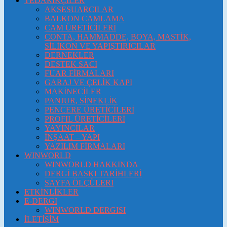
TEDARİKÇİLER
AKSESUARCILAR
BALKON CAMLAMA
CAM ÜRETİCİLERİ
CONTA, HAMMADDE, BOYA, MASTİK,
SİLİKON VE YAPIŞTIRICILAR
DERNEKLER
DESTEK SACI
FUAR FİRMALARI
GARAJ VE ÇELİK KAPI
MAKİNECİLER
PANJUR, SİNEKLİK
PENCERE ÜRETİCİLERİ
PROFIL ÜRETİCİLERİ
YAYINCILAR
İNŞAAT – YAPI
YAZILIM FİRMALARI
WINWORLD
WINWORLD HAKKINDA
DERGİ BASKI TARİHLERİ
SAYFA ÖLÇÜLERI
ETKİNLİKLER
E-DERGI
WINWORLD DERGISI
İLETİŞİM