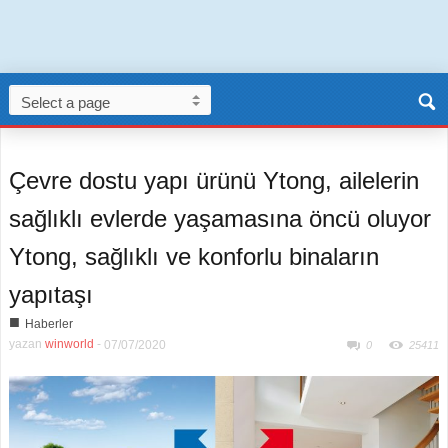
Çevre dostu yapı ürünü Ytong, ailelerin
sağlıklı evlerde yaşamasına öncü oluyor
Ytong, sağlıklı ve konforlu binaların
yapıtaşı
■
Haberler
yazan
winworld
-
07/07/2020
0
25411