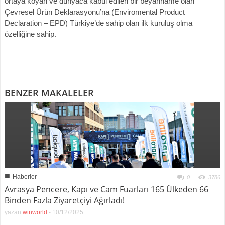
ortaya koyan ve dünyaca kabul edilen bir beyanname olan
Çevresel Ürün Deklarasyonu’na (Enviromental Product
Declaration – EPD) Türkiye’de sahip olan ilk kuruluş olma
özelliğine sahip.
BENZER MAKALELER
■
Haberler
0
3786
Avrasya Pencere, Kapı ve Cam Fuarları 165 Ülkeden 66
Binden Fazla Ziyaretçiyi Ağırladı!
yazan
winworld
-
10/12/2025