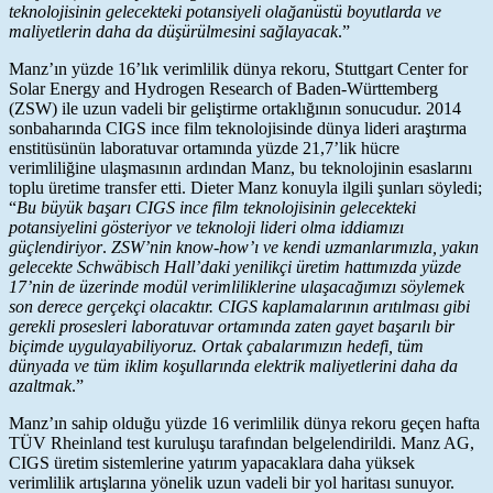
teknolojisinin gelecekteki potansiyeli olağanüstü boyutlarda ve
maliyetlerin daha da düşürülmesini sağlayacak
.”
Manz’ın yüzde 16’lık verimlilik dünya rekoru, Stuttgart Center for
Solar Energy and Hydrogen Research of Baden-Württemberg
(ZSW) ile uzun vadeli bir geliştirme ortaklığının sonucudur. 2014
sonbaharında CIGS ince film teknolojisinde dünya lideri araştırma
enstitüsünün laboratuvar ortamında yüzde 21,7’lik hücre
verimliliğine ulaşmasının ardından Manz, bu teknolojinin esaslarını
toplu üretime transfer etti. Dieter Manz konuyla ilgili şunları söyledi;
“
Bu büyük başarı CIGS ince film teknolojisinin gelecekteki
potansiyelini gösteriyor ve teknoloji lideri olma iddiamızı
güçlendiriyor
.
ZSW’nin know-how’ı ve kendi uzmanlarımızla, yakın
gelecekte Schwäbisch Hall’daki yenilikçi üretim hattımızda yüzde
17’nin de üzerinde modül verimliliklerine ulaşacağımızı söylemek
son derece gerçekçi olacaktır. CIGS kaplamalarının arıtılması gibi
gerekli prosesleri laboratuvar ortamında zaten gayet başarılı bir
biçimde uygulayabiliyoruz. Ortak çabalarımızın hedefi, tüm
dünyada ve tüm iklim koşullarında elektrik maliyetlerini daha da
azaltmak
.”
Manz’ın sahip olduğu yüzde 16 verimlilik dünya rekoru geçen hafta
TÜV Rheinland test kuruluşu tarafından belgelendirildi. Manz AG,
CIGS üretim sistemlerine yatırım yapacaklara daha yüksek
verimlilik artışlarına yönelik uzun vadeli bir yol haritası sunuyor.