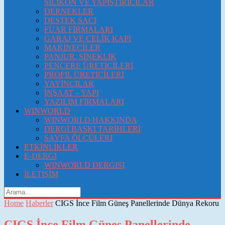
SİLİKON VE YAPIŞTIRICILAR
DERNEKLER
DESTEK SACI
FUAR FİRMALARI
GARAJ VE ÇELİK KAPI
MAKİNECİLER
PANJUR, SİNEKLİK
PENCERE ÜRETİCİLERİ
PROFIL ÜRETİCİLERİ
YAYINCILAR
İNŞAAT – YAPI
YAZILIM FİRMALARI
WINWORLD
WINWORLD HAKKINDA
DERGİ BASKI TARİHLERİ
SAYFA ÖLÇÜLERI
ETKİNLİKLER
E-DERGI
WINWORLD DERGISI
İLETİŞİM
Home
Haberler
CIGS İnce Film Güneş Panellerinde Dünya Rekoru
CIGS İnce Film Güneş Panellerinde