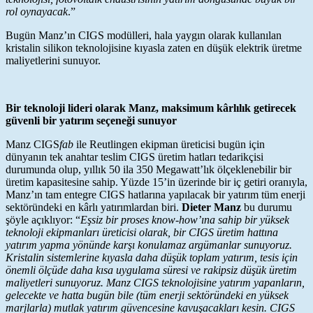
rol oynayacak
.”
Bugün Manz’ın CIGS modülleri, hala yaygın olarak kullanılan
kristalin silikon teknolojisine kıyasla zaten en düşük elektrik üretme
maliyetlerini sunuyor.
Bir teknoloji lideri olarak Manz, maksimum kârlılık getirecek
güvenli bir yatırım seçeneği sunuyor
Manz CIGS
fab
ile Reutlingen ekipman üreticisi bugün için
dünyanın tek anahtar teslim CIGS üretim hatları tedarikçisi
durumunda olup, yıllık 50 ila 350 Megawatt’lık ölçeklenebilir bir
üretim kapasitesine sahip. Yüzde 15’in üzerinde bir iç getiri oranıyla,
Manz’ın tam entegre CIGS hatlarına yapılacak bir yatırım tüm enerji
sektöründeki en kârlı yatırımlardan biri.
Dieter Manz
bu durumu
şöyle açıklıyor: “
Eşsiz bir proses know-how’ına sahip bir yüksek
teknoloji ekipmanları üreticisi olarak, bir CIGS üretim hattına
yatırım yapma yönünde karşı konulamaz argümanlar sunuyoruz.
Kristalin sistemlerine kıyasla daha düşük toplam yatırım, tesis için
önemli ölçüde daha kısa uygulama süresi ve rakipsiz düşük üretim
maliyetleri sunuyoruz. Manz CIGS teknolojisine yatırım yapanların,
gelecekte ve hatta bugün bile (tüm enerji sektöründeki en yüksek
marjlarla) mutlak yatırım güvencesine kavuşacakları kesin. CIGS