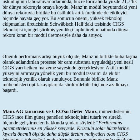
üstünlüğünü laboratuvar ortamında, hücre formatında yüzde 21,7’lik
bir dünya rekoruyla ortaya koydu. Manz’ın modül boyutundaki yeni
dünya rekoruyla birlikte bu üstünlük artık üretimde de etkileyici
biçimde hayata geçiyor. Bu sonucun önemi, yüksek teknoloji
ekipmanları üreticisinin Schwäbisch Hall’daki tesisinde CIGS
teknolojisi için geliştirilmiş yenilikçi toplu üretim hattında dünya
rekoru kıran bir modül üretmesiyle daha da artıyor.
Önemli performans artışı büyük ölçüde, Manz’ın birlikte buharlaşma
olarak adlandırılan proseste bir cam substrata uyguladığı yeni nesil
CIGS yarı iletken malzeme sayesinde gerçekleşiyor. Aktif modül
yüzeyini artırmaya yönelik yeni bir modül tasarımı da ek bir
teknolojik yenilik olarak sunuluyor. Bununla birlikte Manz
mühendisleri optik kayıpları da sürdürülebilir biçimde azaltmayı
başardı.
Manz AG kurucusu ve CEO’su Dieter Manz
, mühendislerinin
CIGS ince film güneş panelleri teknolojisini tutarlı ve sürekli
biçimde geliştirmeleri hakkında şunları söyledi: “
Performans
parametrelerimiz en yüksek seviyede. Kristalin solar hücrelerine
kıyasla önemli ölçüde daha düşük üretim maliyetleri olan CIGS
teknolojisi, fotovoltaik endüstrisinin yatırım döngüsünde büyük bir