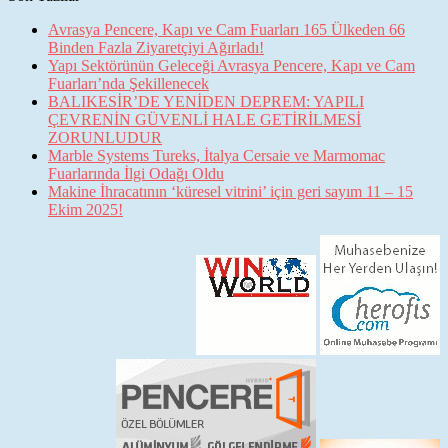
Avrasya Pencere, Kapı ve Cam Fuarları 165 Ülkeden 66
Binden Fazla Ziyaretçiyi Ağırladı!
Yapı Sektörünün Geleceği Avrasya Pencere, Kapı ve Cam
Fuarları’nda Şekillenecek
BALIKESİR’DE YENİDEN DEPREM: YAPILI
ÇEVRENİN GÜVENLİ HALE GETİRİLMESİ
ZORUNLUDUR
Marble Systems Tureks, İtalya Cersaie ve Marmomac
Fuarlarında İlgi Odağı Oldu
Makine İhracatının ‘küresel vitrini’ için geri sayım 11 – 15
Ekim 2025!