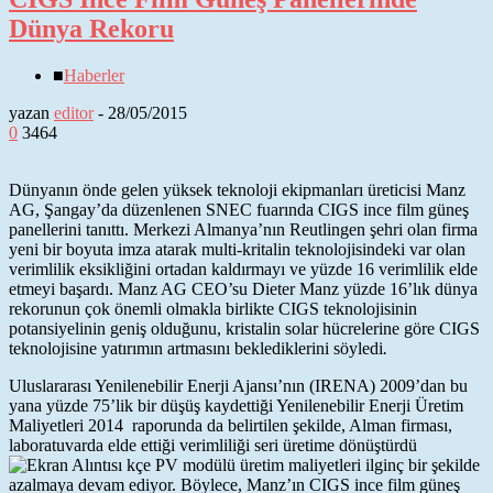
Dünya Rekoru
■
Haberler
yazan
editor
-
28/05/2015
0
3464
Dünyanın önde gelen yüksek teknoloji ekipmanları üreticisi Manz
AG, Şangay’da düzenlenen SNEC fuarında CIGS ince film güneş
panellerini tanıttı. Merkezi Almanya’nın Reutlingen şehri olan firma
yeni bir boyuta imza atarak multi-kritalin teknolojisindeki var olan
verimlilik eksikliğini ortadan kaldırmayı ve yüzde 16 verimlilik elde
etmeyi başardı. Manz AG CEO’su Dieter Manz yüzde 16’lık dünya
rekorunun çok önemli olmakla birlikte CIGS teknolojisinin
potansiyelinin geniş olduğunu, kristalin solar hücrelerine göre CIGS
teknolojisine yatırımın artmasını beklediklerini söyledi
.
Uluslararası Yenilenebilir Enerji Ajansı’nın (IRENA) 2009’dan bu
yana yüzde 75’lik bir düşüş kaydettiği Yenilenebilir Enerji Üretim
Maliyetleri 2014 raporunda da belirtilen şekilde, Alman firması,
laboratuvarda elde ettiği verimliliği seri üretime dönüştürdü
kçe PV modülü üretim maliyetleri ilginç bir şekilde
azalmaya devam ediyor. Böylece, Manz’ın CIGS ince film güneş