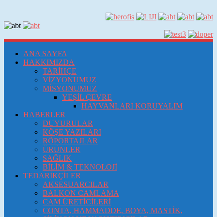
ANA SAYFA
HAKKIMIZDA
TARİHÇE
VİZYONUMUZ
MİSYONUMUZ
YEŞİL ÇEVRE
HAYVANLARI KORUYALIM
HABERLER
DUYURULAR
KÖŞE YAZILARI
RÖPORTAJLAR
ÜRÜNLER
SAĞLIK
BİLİM & TEKNOLOJİ
TEDARİKÇİLER
AKSESUARCILAR
BALKON CAMLAMA
CAM ÜRETİCİLERİ
CONTA, HAMMADDE, BOYA, MASTİK,