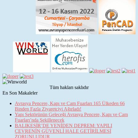
Tüm hakları saklıdır
En Son Makaleler
Avrasya Pencere, Kapı ve Cam Fuarları 165 Ülkeden 66
Binden Fazla Ziyaretçiyi Ağırladı!
Yapı Sektörünün Geleceği Avrasya Pencere, Kapı ve Cam
Fuarları’nda Şekillenecek
BALIKESİR’DE YENİDEN DEPREM: YAPILI
ÇEVRENİN GÜVENLİ HALE GETİRİLMESİ
ZORUNLUDUR