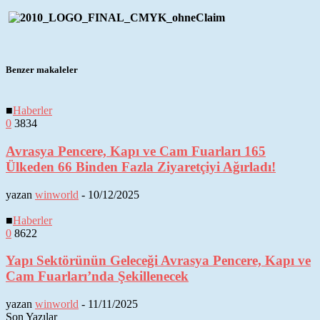
Benzer makaleler
■
Haberler
0
3834
Avrasya Pencere, Kapı ve Cam Fuarları 165
Ülkeden 66 Binden Fazla Ziyaretçiyi Ağırladı!
yazan
winworld
-
10/12/2025
■
Haberler
0
8622
Yapı Sektörünün Geleceği Avrasya Pencere, Kapı ve
Cam Fuarları’nda Şekillenecek
yazan
winworld
-
11/11/2025
Son Yazılar