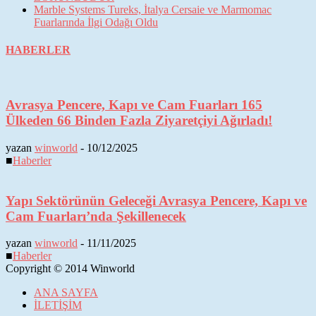
Marble Systems Tureks, İtalya Cersaie ve Marmomac
Fuarlarında İlgi Odağı Oldu
HABERLER
Avrasya Pencere, Kapı ve Cam Fuarları 165
Ülkeden 66 Binden Fazla Ziyaretçiyi Ağırladı!
yazan
winworld
-
10/12/2025
■
Haberler
Yapı Sektörünün Geleceği Avrasya Pencere, Kapı ve
Cam Fuarları’nda Şekillenecek
yazan
winworld
-
11/11/2025
■
Haberler
Copyright © 2014 Winworld
ANA SAYFA
İLETİŞİM