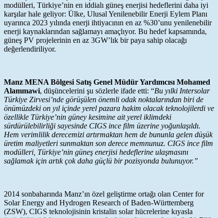
modülleri, Türkiye’nin en iddialı güneş enerjisi hedeflerini daha iyi
karşılar hale geliyor: Ülke, Ulusal Yenilenebilir Enerji Eylem Planı
uyarınca 2023 yılında enerji ihtiyacının en az %30’unu yenilenebilir
enerji kaynaklarından sağlamayı amaçlıyor. Bu hedef kapsamında,
güneş PV projelerinin en az 3GW’lık bir paya sahip olacağı
değerlendiriliyor.
Manz MENA Bölgesi Satış Genel Müdür Yardımcısı Mohamed
Alammawi
, düşüncelerini şu sözlerle ifade etti: “
Bu yılki Intersolar
Türkiye Zirvesi’nde görüşülen önemli odak noktalarından biri de
önümüzdeki on yıl içinde yerel pazara hakim olacak teknolojilerdi ve
özellikle Türkiye’nin güney kesimine ait yerel iklimdeki
sürdürülebilirliği sayesinde CIGS ince film üzerine yoğunlaşıldı.
Hem verimlilik derecemizi artırmaktan hem de bununla gelen düşük
üretim maliyetleri sunmaktan son derece memnunuz. CIGS ince film
modülleri, Türkiye’nin güneş enerjisi hedeflerine ulaşmasını
sağlamak için artık çok daha güçlü bir pozisyonda bulunuyor.”
2014 sonbaharında Manz’ın özel geliştirme ortağı olan Center for
Solar Energy and Hydrogen Research of Baden-Württemberg
(ZSW), CIGS teknolojisinin kristalin solar hücrelerine kıyasla