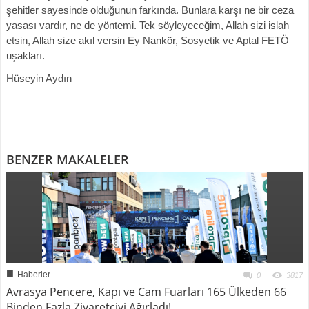
şehitler sayesinde olduğunun farkında. Bunlara karşı ne bir ceza
yasası vardır, ne de yöntemi. Tek söyleyeceğim, Allah sizi islah
etsin, Allah size akıl versin Ey Nankör, Sosyetik ve Aptal FETÖ
uşakları.
Hüseyin Aydın
BENZER MAKALELER
■
Haberler
0
3817
Avrasya Pencere, Kapı ve Cam Fuarları 165 Ülkeden 66
Binden Fazla Ziyaretçiyi Ağırladı!