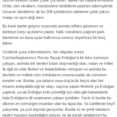
rahmet eylesin, onları çoluk çocukları, aileleri bu vatana emanettir.
Onlar, tüm okulların, hastanelerin bedellerini peşinen ödemişlerdir.
Umarım devletimiz de bu 208 şehidimizin ailelerine şehit yakını
maaşı ve ayrıcalığı tanır.
Bu kanlı darbe girişimi sırasında anında refleks gösteren ve
darbeye karşı açıklama yapan, halkı sokaklara çağıran parti
liderlerine ve buna uyan halkımıza sonsuz teşekkürü bir borç
bilirim.
Üzülerek şunu izlemekteyim, her olaydan sonra
Cumhurbaşkanımız Recep Tayyip Erdoğan’a bir leke sürmeye
çalışan, aslında tek dertleri İslam düşmanlığı olan, vatan ve millet
ile ilgili en ufak fikirleri ve fedakârlıkları olmayan ve aslında bu
devletin ve milletin tüm imkânlarını sonuna kadar da sömüren
keneler var. Bunlar, çocukların veya küçücük beyni olan her
insanın anlayabileceği bir olayı, saçma sapan fikirlerle ya Erdoğan
yaptırdı, ya da Erdoğan kötü yönettiği için oldu gibi bahanelerle
hala Erdoğan’a dil uzatmanın çabası içindeler. Yazık ki bunlar bu
ülkenin en sömürgen insanları olan bu lapacılar. Ya sahillerde keyif
çatıyorlar, ya yurt dışında geziyorlar. Bunlar ki ne şehit olanların
neden hayatını kaybettiğini anlıyor, ne de kendi rahatlarının bu