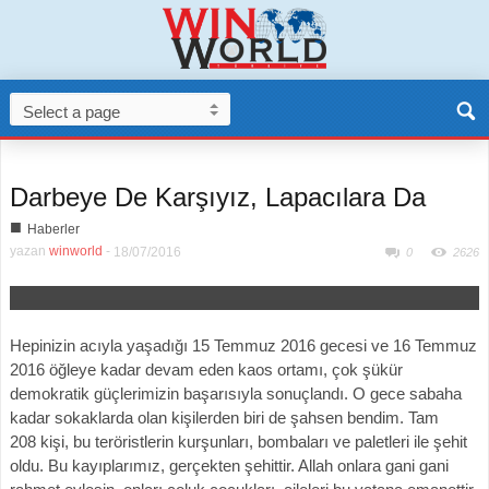
Darbeye De Karşıyız, Lapacılara Da
■
Haberler
yazan
winworld
-
18/07/2016
0
2626
Hepinizin acıyla yaşadığı 15 Temmuz 2016 gecesi ve 16 Temmuz
2016 öğleye kadar devam eden kaos ortamı, çok şükür
demokratik güçlerimizin başarısıyla sonuçlandı. O gece sabaha
kadar sokaklarda olan kişilerden biri de şahsen bendim. Tam
208 kişi, bu teröristlerin kurşunları, bombaları ve paletleri ile şehit
oldu. Bu kayıplarımız, gerçekten şehittir. Allah onlara gani gani