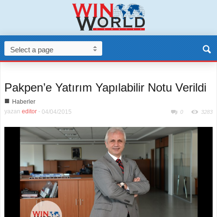
Pakpen’e Yatırım Yapılabilir Notu Verildi
■
Haberler
yazan
editor
-
04/04/2015
0
3283