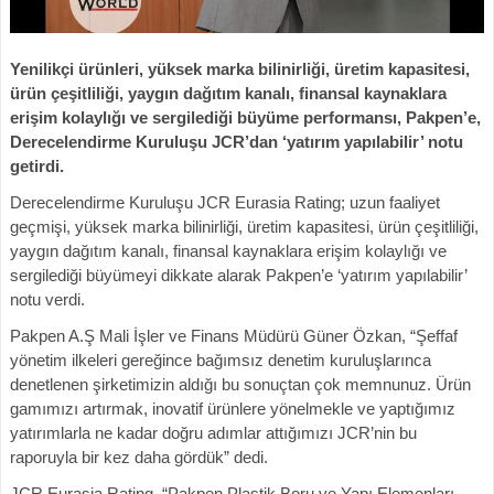
Yenilikçi ürünleri, yüksek marka bilinirliği, üretim kapasitesi,
ürün çeşitliliği, yaygın dağıtım kanalı, finansal kaynaklara
erişim kolaylığı ve sergilediği büyüme performansı, Pakpen’e,
Derecelendirme Kuruluşu JCR’dan ‘yatırım yapılabilir’ notu
getirdi.
Derecelendirme Kuruluşu JCR Eurasia Rating; uzun faaliyet
geçmişi, yüksek marka bilinirliği, üretim kapasitesi, ürün çeşitliliği,
yaygın dağıtım kanalı, finansal kaynaklara erişim kolaylığı ve
sergilediği büyümeyi dikkate alarak Pakpen’e ‘yatırım yapılabilir’
notu verdi.
Pakpen A.Ş Mali İşler ve Finans Müdürü Güner Özkan, “Şeffaf
yönetim ilkeleri gereğince bağımsız denetim kuruluşlarınca
denetlenen şirketimizin aldığı bu sonuçtan çok memnunuz. Ürün
gamımızı artırmak, inovatif ürünlere yönelmekle ve yaptığımız
yatırımlarla ne kadar doğru adımlar attığımızı JCR’nin bu
raporuyla bir kez daha gördük” dedi.
JCR Eurasia Rating, “Pakpen Plastik Boru ve Yapı Elemenları