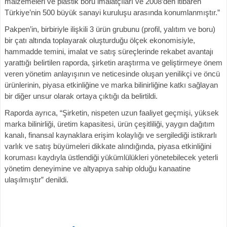
malzemeleri ve plastik boru imalatçıları ve 2008’den itibaren
Türkiye’nin 500 büyük sanayi kuruluşu arasında konumlanmıştır.”
Pakpen’in, birbiriyle ilişkili 3 ürün grubunu (profil, yalıtım ve boru)
bir çatı altında toplayarak oluşturduğu ölçek ekonomisiyle,
hammadde temini, imalat ve satış süreçlerinde rekabet avantajı
yarattığı belirtilen raporda, şirketin araştırma ve geliştirmeye önem
veren yönetim anlayışının ve neticesinde oluşan yenilikçi ve öncü
ürünlerinin, piyasa etkinliğine ve marka bilinirliğine katkı sağlayan
bir diğer unsur olarak ortaya çıktığı da belirtildi.
Raporda ayrıca, “Şirketin, nispeten uzun faaliyet geçmişi, yüksek
marka bilinirliği, üretim kapasitesi, ürün çeşitliliği, yaygın dağıtım
kanalı, finansal kaynaklara erişim kolaylığı ve sergilediği istikrarlı
varlık ve satış büyümeleri dikkate alındığında, piyasa etkinliğini
koruması kaydıyla üstlendiği yükümlülükleri yönetebilecek yeterli
yönetim deneyimine ve altyapıya sahip olduğu kanaatine
ulaşılmıştır” denildi.