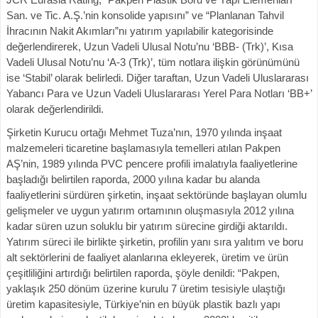
San. ve Tic. A.Ş.’nin konsolide yapısını” ve “Planlanan Tahvil
İhracının Nakit Akımları”nı yatırım yapılabilir kategorisinde
değerlendirerek, Uzun Vadeli Ulusal Notu’nu ‘BBB- (Trk)’, Kısa
Vadeli Ulusal Notu’nu ‘A-3 (Trk)’, tüm notlara ilişkin görünümünü
ise ‘Stabil’ olarak belirledi. Diğer taraftan, Uzun Vadeli Uluslararası
Yabancı Para ve Uzun Vadeli Uluslararası Yerel Para Notları ‘BB+’
olarak değerlendirildi.
Şirketin Kurucu ortağı Mehmet Tuza’nın, 1970 yılında inşaat
malzemeleri ticaretine başlamasıyla temelleri atılan Pakpen
AŞ’nin, 1989 yılında PVC pencere profili imalatıyla faaliyetlerine
başladığı belirtilen raporda, 2000 yılına kadar bu alanda
faaliyetlerini sürdüren şirketin, inşaat sektöründe başlayan olumlu
gelişmeler ve uygun yatırım ortamının oluşmasıyla 2012 yılına
kadar süren uzun soluklu bir yatırım sürecine girdiği aktarıldı.
Yatırım süreci ile birlikte şirketin, profilin yanı sıra yalıtım ve boru
alt sektörlerini de faaliyet alanlarına ekleyerek, üretim ve ürün
çeşitliliğini artırdığı belirtilen raporda, şöyle denildi: “Pakpen,
yaklaşık 250 dönüm üzerine kurulu 7 üretim tesisiyle ulaştığı
üretim kapasitesiyle, Türkiye’nin en büyük plastik bazlı yapı