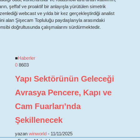
ların, şeffaf ve proaktif bir anlayışla yürütülen simetrik
zenlediği webcast ve yılda bir kez gerçekleştirdiği analist
rimini alan Şişecam Topluluğu paydaşlarıyla arasındaki
 prensibi doğrultusunda çalışmalarını sürdürmektedir.
■
Haberler
0
8603
Yapı Sektörünün Geleceği
Avrasya Pencere, Kapı ve
i
Cam Fuarları’nda
Şekillenecek
yazan
winworld
-
11/11/2025