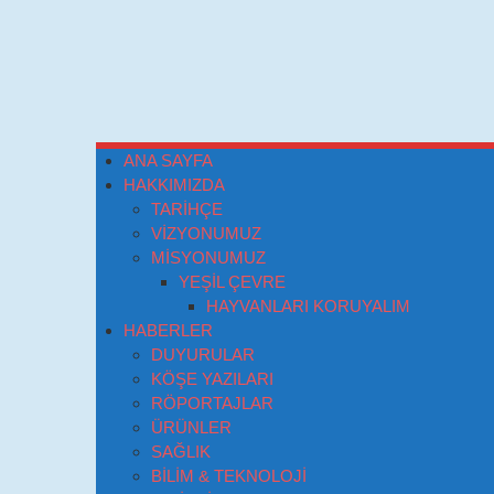
ANA SAYFA
HAKKIMIZDA
TARİHÇE
VİZYONUMUZ
MİSYONUMUZ
YEŞİL ÇEVRE
HAYVANLARI KORUYALIM
HABERLER
DUYURULAR
KÖŞE YAZILARI
RÖPORTAJLAR
ÜRÜNLER
SAĞLIK
BİLİM & TEKNOLOJİ