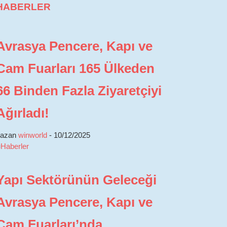
HABERLER
Avrasya Pencere, Kapı ve
Cam Fuarları 165 Ülkeden
66 Binden Fazla Ziyaretçiyi
Ağırladı!
yazan
winworld
-
10/12/2025
■
Haberler
Yapı Sektörünün Geleceği
Avrasya Pencere, Kapı ve
Cam Fuarları’nda