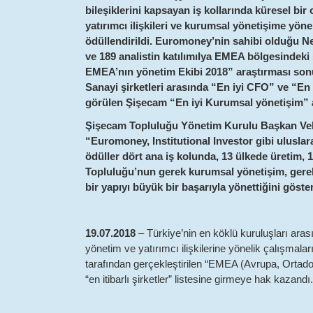
bileşiklerini kapsayan iş kollarında küresel b
yatırımcı ilişkileri ve kurumsal yönetişime yönel
ödüllendirildi. Euromoney’nin sahibi olduğu Ne
ve 189 analistin katılımılya EMEA bölgesindeki 
EMEA’nın yönetim Ekibi 2018” araştırması son
Sanayi şirketleri arasında “En iyi CFO” ve “En i
görülen Şişecam “En iyi Kurumsal yönetişim” a
Şişecam Topluluğu Yönetim Kurulu Başkan Vek
“Euromoney, Institutional Investor gibi uluslar
ödüller dört ana iş kolunda, 13 ülkede üretim, 
Topluluğu’nun gerek kurumsal yönetişim, gerekse
bir yapıyı büyük bir başarıyla yönettiğini göste
19.07.2018
– Türkiye’nin en köklü kuruluşları ara
yönetim ve yatırımcı ilişkilerine yönelik çalışmal
tarafından gerçekleştirilen “EMEA (Avrupa, Ortad
“en itibarlı şirketler” listesine girmeye hak kazandı.