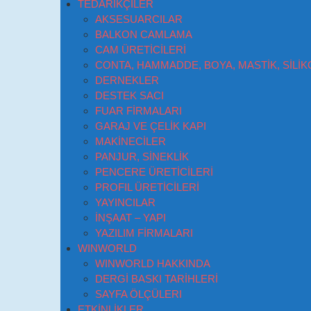
TEDARİKÇİLER
AKSESUARCILAR
BALKON CAMLAMA
CAM ÜRETİCİLERİ
CONTA, HAMMADDE, BOYA, MASTİK, SİLİK
DERNEKLER
DESTEK SACI
FUAR FİRMALARI
GARAJ VE ÇELİK KAPI
MAKİNECİLER
PANJUR, SİNEKLİK
PENCERE ÜRETİCİLERİ
PROFIL ÜRETİCİLERİ
YAYINCILAR
İNŞAAT – YAPI
YAZILIM FİRMALARI
WINWORLD
WINWORLD HAKKINDA
DERGİ BASKI TARİHLERİ
SAYFA ÖLÇÜLERI
ETKİNLİKLER