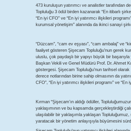
473 kuruluşun yatırımcı ve analistler tarafından de
Topluluğu 3 ödül birden kazanarak “En itibarlı şir
“En iyi CFO” ve “En iyi yatırımcı ilişkileri programı
kurumsal yönetişim” alanında da ikinci sanayi şirket
“Düzcam”, “cam ev eşyası”, “cam ambalaj” ve “kim
faaliyet gösteren Şişecam Topluluğu’nun gerek kuru
uluslu, çok paydaşlı bir yapıyı büyük bir başarıyla
Başkan Vekili ve Genel Müdürü Prof. Dr. Ahmet Kır
göstergesi. Şişecam Topluluğu’nun tarihsel olarak 
derece notlarından birine sahip olmasının da yatır
CFO”, “En iyi yatırımcı ilişkileri programı” ve “En i
Kırman “Şişecam’ın aldığı ödüller, Topluluğumuz
yaklaşımının ve bu kapsamda gerçekleştirdiği çalı
ulaşılabilir bir yaklaşımla yaklaşan Topluluğumuz, 
yaratacak bir yönetim anlayışıyla büyümesini sürd
Şişecam Topluluğu’nun yatırımcı ilişkileri alanında