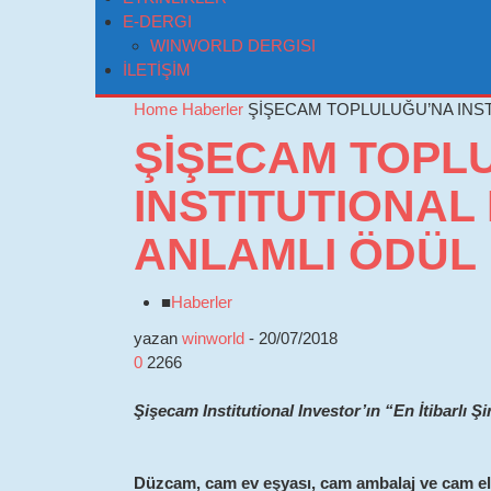
E-DERGI
WINWORLD DERGISI
İLETİŞİM
Home
Haberler
ŞİŞECAM TOPLULUĞU’NA INST
ŞİŞECAM TOPL
INSTITUTIONAL
ANLAMLI ÖDÜL
■
Haberler
yazan
winworld
-
20/07/2018
0
2266
Şişecam Institutional Investor’ın “En İtibarlı Şir
Düzcam, cam ev eşyası, cam ambalaj ve cam elya