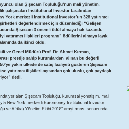
ir oyuncu olan Şişecam Topluluğu’nun mali yönetim,
ik çalışmaları Institutional Investor tarafından
w York merkezli Institutional Investor’un 328 yatırımcı
şirketleri değerlendirmek için düzenlediği “Gelişen
ucunda Şişecam 3 önemli ödül almaya hak kazandı.
yi yatırımcı ilişkileri programı” ödüllerini almaya layık
lanında da ikinci oldu.
ili ve Genel Müdürü Prof. Dr. Ahmet Kırman,
arası prestije sahip kurumlardan alınan bu değerli
150’ye yakın ülkede de satış faaliyeti gösteren Şişecam
 yatırımcı ilişkileri açısından çok uluslu, çok paydaşlı
riyor” dedi.
sında yer alan Şişecam Topluluğu, kurumsal yönetişim,
mali
arıyla New York merkezli Euromoney Institutional Investor
oğu ve Afrika) Yönetim Ekibi 2018” araştırması sonucunda