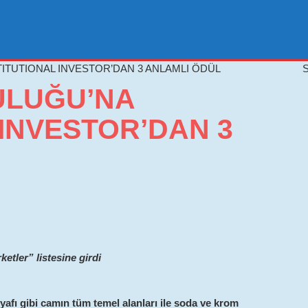
ITUTIONAL INVESTOR’DAN 3 ANLAMLI ÖDÜL
S
ULUĞU’NA
 INVESTOR’DAN 3
ketler” listesine girdi
fı gibi camın tüm temel alanları ile soda ve krom