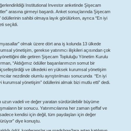
ğerlendirildiği Institutional Investor anketinde Şişecam
ketler” arasına girmeyi başardı. Anket sonuçlarında Şişecam
” ödüllerinin sahibi olmaya layık görülürken, ayrıca “En iyi
i seçildi.
yasallar” olmak üzere dört ana iş kolunda 13 ülkede
msal yönetişim, gerekse yatırımcı ilişkileri açısından çok
 yönettiğini dile getiren Şişecam Topluluğu Yönetim Kurulu
man, “Aldığımız ödüller başarılarımızın somut bir
içselleştirdiği ve ülkedeki en yüksek kurumsal yönetişim
ımcılar nezdinde olumlu ayrıştırılması sonucunda “En iyi
yi kurumsal yönetişim” ödüllerini almak bizi mutlu etti” dedi.
un
uzun vadeli ve değer yaratan sürdürülebilir büyüme
şmaların bir sonucu. Yatırımcılarına her zaman ş
effaf ve
sadece kendisi için değil, tüm paydaşları için değer
ürüyor” diye konuştu.
 aldığı ödül, konferanslar ve roadshow’lara artan katılımın,