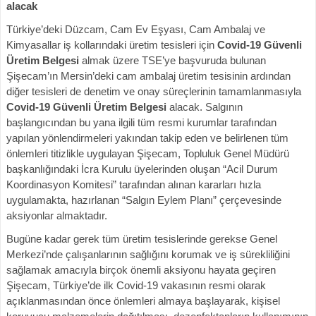
alacak
Türkiye’deki Düzcam, Cam Ev Eşyası, Cam Ambalaj ve
Kimyasallar iş kollarındaki üretim tesisleri için
Covid-19 Güvenli
Üretim Belgesi
almak üzere TSE’ye başvuruda bulunan
Şişecam’ın Mersin’deki cam ambalaj üretim tesisinin ardından
diğer tesisleri de denetim ve onay süreçlerinin tamamlanmasıyla
Covid-19 Güvenli Üretim Belgesi
alacak. Salgının
başlangıcından bu yana ilgili tüm resmi kurumlar tarafından
yapılan yönlendirmeleri yakından takip eden ve belirlenen tüm
önlemleri titizlikle uygulayan Şişecam, Topluluk Genel Müdürü
başkanlığındaki İcra Kurulu üyelerinden oluşan “Acil Durum
Koordinasyon Komitesi” tarafından alınan kararları hızla
uygulamakta, hazırlanan “Salgın Eylem Planı” çerçevesinde
aksiyonlar almaktadır.
Bugüne kadar gerek tüm üretim tesislerinde gerekse Genel
Merkezi’nde çalışanlarının sağlığını korumak ve iş sürekliliğini
sağlamak amacıyla birçok önemli aksiyonu hayata geçiren
Şişecam, Türkiye’de ilk Covid-19 vakasının resmi olarak
açıklanmasından önce önlemleri almaya başlayarak, kişisel