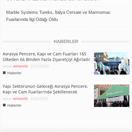
Marble Systems Tureks, İtalya Cersaie ve Marmomac
Fuarlarında İlgi Odağı Oldu
HABERLER
Avrasya Pencere, Kapı ve Cam Fuarları 165
Ülkeden 66 Binden Fazla Ziyaretçiyi Ağırladı!
yazan
winworld
-
10/12/2025
■
Haberler
Yapı Sektörünün Geleceği Avrasya Pencere,
Kapı ve Cam Fuarları’nda Şekillenecek
yazan
winworld
-
11/11/2025
■
Haberler