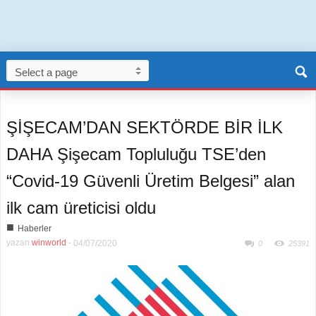
ŞİŞECAM’DAN SEKTÖRDE BİR İLK
DAHA Şişecam Topluluğu TSE’den
“Covid-19 Güvenli Üretim Belgesi” alan
ilk cam üreticisi oldu
■
Haberler
yazan
winworld
-
04/07/2020
0
25391