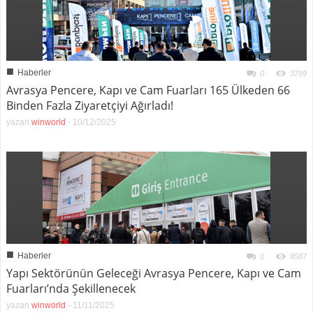
■
Haberler
0
3799
Avrasya Pencere, Kapı ve Cam Fuarları 165 Ülkeden 66
Binden Fazla Ziyaretçiyi Ağırladı!
yazan
winworld
-
10/12/2025
■
Haberler
0
8587
Yapı Sektörünün Geleceği Avrasya Pencere, Kapı ve Cam
Fuarları’nda Şekillenecek
yazan
winworld
-
11/11/2025