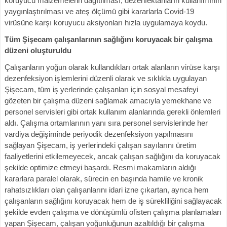
koruyucu malzemelerin dağıtılması, dezenfektanların kullanımının
yaygınlaştırılması ve ateş ölçümü gibi kararlarla Covid-19
virüsüne karşı koruyucu aksiyonları hızla uygulamaya koydu.
Tüm Şişecam çalışanlarının sağlığını koruyacak bir çalışma
düzeni oluşturuldu
Çalışanların yoğun olarak kullandıkları ortak alanların virüse karşı
dezenfeksiyon işlemlerini düzenli olarak ve sıklıkla uygulayan
Şişecam, tüm iş yerlerinde çalışanları için sosyal mesafeyi
gözeten bir çalışma düzeni sağlamak amacıyla yemekhane ve
personel servisleri gibi ortak kullanım alanlarında gerekli önlemleri
aldı. Çalışma ortamlarının yanı sıra personel servislerinde her
vardiya değişiminde periyodik dezenfeksiyon yapılmasını
sağlayan Şişecam, iş yerlerindeki çalışan sayılarını üretim
faaliyetlerini etkilemeyecek, ancak çalışan sağlığını da koruyacak
şekilde optimize etmeyi başardı. Resmi makamların aldığı
kararlara paralel olarak, sürecin en başında hamile ve kronik
rahatsızlıkları olan çalışanlarını idari izne çıkartan, ayrıca hem
çalışanların sağlığını koruyacak hem de iş sürekliliğini sağlayacak
şekilde evden çalışma ve dönüşümlü ofisten çalışma planlamaları
yapan Şişecam, çalışan yoğunluğunun azaltıldığı bir çalışma