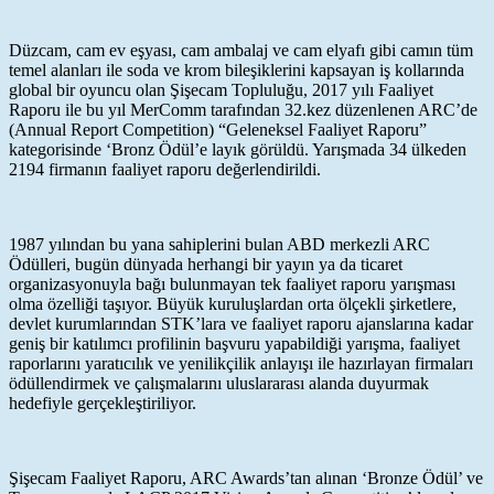
Düzcam, cam ev eşyası, cam ambalaj ve cam elyafı gibi camın tüm
temel alanları ile soda ve krom bileşiklerini kapsayan iş kollarında
global bir oyuncu olan Şişecam Topluluğu, 2017 yılı Faaliyet
Raporu ile bu yıl MerComm tarafından 32.kez düzenlenen ARC’de
(Annual Report Competition) “Geleneksel Faaliyet Raporu”
kategorisinde ‘Bronz Ödül’e layık görüldü. Yarışmada 34 ülkeden
2194 firmanın faaliyet raporu değerlendirildi.
1987 yılından bu yana sahiplerini bulan ABD merkezli ARC
Ödülleri, bugün dünyada herhangi bir yayın ya da ticaret
organizasyonuyla bağı bulunmayan tek faaliyet raporu yarışması
olma özelliği taşıyor. Büyük kuruluşlardan orta ölçekli şirketlere,
devlet kurumlarından STK’lara ve faaliyet raporu ajanslarına kadar
geniş bir katılımcı profilinin başvuru yapabildiği yarışma, faaliyet
raporlarını yaratıcılık ve yenilikçilik anlayışı ile hazırlayan firmaları
ödüllendirmek ve çalışmalarını uluslararası alanda duyurmak
hedefiyle gerçekleştiriliyor.
Şişecam Faaliyet Raporu, ARC Awards’tan alınan ‘Bronze Ödül’ ve