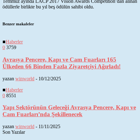
Temmuz ayında LACP 2017 Vision Awards Competition’dan alınan
ödüllerle birlikte bu yıl beş ödülün sahibi oldu.
Benzer makaleler
■
Haberler
0
3759
Avrasya Pencere, Kapı ve Cam Fuarları 165
Ülkeden 66 Binden Fazla Ziyaretçiyi Ağırladı!
yazan
winworld
-
10/12/2025
■
Haberler
0
8551
Yapı Sektörünün Geleceği Avrasya Pencere, Kapı ve
Cam Fuarları’nda Şekillenecek
yazan
winworld
-
11/11/2025
Son Yazılar