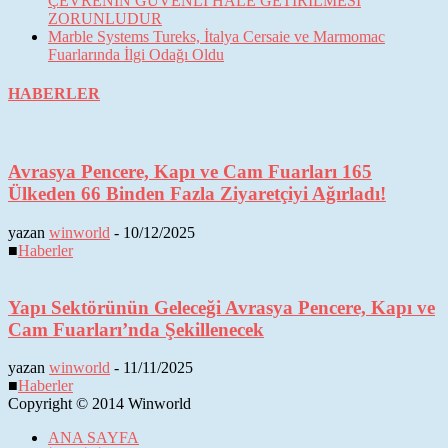
ÇEVRENİN GÜVENLİ HALE GETİRİLMESİ
ZORUNLUDUR
Marble Systems Tureks, İtalya Cersaie ve Marmomac
Fuarlarında İlgi Odağı Oldu
HABERLER
Avrasya Pencere, Kapı ve Cam Fuarları 165
Ülkeden 66 Binden Fazla Ziyaretçiyi Ağırladı!
yazan
winworld
-
10/12/2025
■
Haberler
Yapı Sektörünün Geleceği Avrasya Pencere, Kapı ve
Cam Fuarları’nda Şekillenecek
yazan
winworld
-
11/11/2025
■
Haberler
Copyright © 2014 Winworld
ANA SAYFA