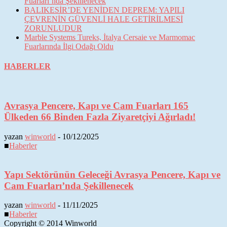
Fuarları’nda Şekillenecek
BALIKESİR’DE YENİDEN DEPREM: YAPILI
ÇEVRENİN GÜVENLİ HALE GETİRİLMESİ
ZORUNLUDUR
Marble Systems Tureks, İtalya Cersaie ve Marmomac
Fuarlarında İlgi Odağı Oldu
HABERLER
Avrasya Pencere, Kapı ve Cam Fuarları 165
Ülkeden 66 Binden Fazla Ziyaretçiyi Ağırladı!
yazan
winworld
-
10/12/2025
■
Haberler
Yapı Sektörünün Geleceği Avrasya Pencere, Kapı ve
Cam Fuarları’nda Şekillenecek
yazan
winworld
-
11/11/2025
■
Haberler
Copyright © 2014 Winworld