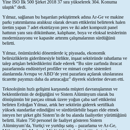
Yine İSO İlk 500 Şirket 2018 37 sıra yükselerek 304. Konuma
ulaştık” dedi.
Yılmaz, sağlanan bu başarıları pekiştirmek adına Ar-Ge ve makine
parkı yatırımlarına aralıksız olarak devam ettiklerini belirterek halen
üretim yapan 7 adet ekstrüzyon pres ve iki adet kompozit panel
hattının yanı sıra dökümhane, kalıphane, boya ve eloksal tesislerinin
modernizasyonu ve kapasite artırımı çalışmalarının sürdüğünü
belirtti.
Yılmaz, önümüzdeki dönemlerde iç piyasada, ekonomik
belirsizliklerin giderilmesiyle birlikte, inşaat sektöründe rahatlama ve
talep artışları beklediklerini ifade ederek “Bu süre zarfında ihracat
pazarlarında endüstriyel profiller ve mimari cephe sistemleri
alanlarında Avrupa ve ABD’de yeni pazarlara açılarak uluslararası
ticarette payımızı daha da artıracağız” diyerek sözlerine devam etti.
Teknolojinin hızlı gelişimi karşısında müşteri davranışlarının ve
beklentilerinin de değiştiğini ve Sistem Alüminyum olarak bu
dönüşümün bir parçası olmak üzere yoğun çaba sarf ettiklerini
belirten Erdoğan Yılmaz, artık her sektörün giderek sertifikalı
yüksek standartlar edindiğini ve sürdürülebilir başarı elde etmek
isteyen her şirket gibi Sistem’in de bu alanda faaliyetler yürüttüğünü
belirtti. Halen 750 personel ile faaliyet gösteren Sistem
Alüminyum’da, Yurtiçi ve yurtdışı satış – pazarlama ve Ar-Ge,