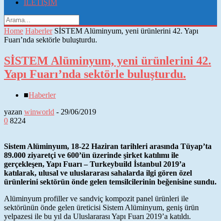
İLETİŞİM
Home
Haberler
SİSTEM Alüminyum, yeni ürünlerini 42. Yapı
Fuarı’nda sektörle buluşturdu.
SİSTEM Alüminyum, yeni ürünlerini 42.
Yapı Fuarı’nda sektörle buluşturdu.
■
Haberler
yazan
winworld
-
29/06/2019
0
8224
Sistem Alüminyum, 18-22 Haziran tarihleri arasında Tüyap’ta
89.000 ziyaretçi ve 600’ün üzerinde şirket katılımı ile
gerçekleşen, Yapı Fuarı – Turkeybuild İstanbul 2019’a
katılarak, ulusal ve uluslararası sahalarda ilgi gören özel
ürünlerini sektörün önde gelen temsilcilerinin beğenisine sundu.
Alüminyum profiller ve sandviç kompozit panel ürünleri ile
sektörünün önde gelen üreticisi Sistem Alüminyum, geniş ürün
yelpazesi ile bu yıl da Uluslararası Yapı Fuarı 2019’a katıldı.