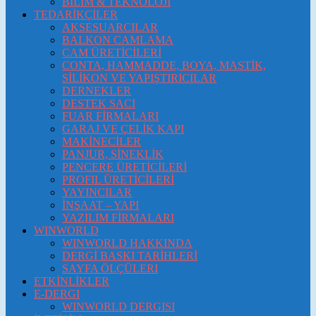
BİLİM & TEKNOLOJİ
TEDARİKÇİLER
AKSESUARCILAR
BALKON CAMLAMA
CAM ÜRETİCİLERİ
CONTA, HAMMADDE, BOYA, MASTİK,
SİLİKON VE YAPIŞTIRICILAR
DERNEKLER
DESTEK SACI
FUAR FİRMALARI
GARAJ VE ÇELİK KAPI
MAKİNECİLER
PANJUR, SİNEKLİK
PENCERE ÜRETİCİLERİ
PROFIL ÜRETİCİLERİ
YAYINCILAR
İNŞAAT – YAPI
YAZILIM FİRMALARI
WINWORLD
WINWORLD HAKKINDA
DERGİ BASKI TARİHLERİ
SAYFA ÖLÇÜLERI
ETKİNLİKLER
E-DERGI
WINWORLD DERGISI