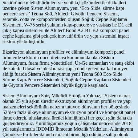
Sektöründe nitelikli ürünleri ve yenilikçi çözümleri ile dikkatleri
üzerine çeken Sistem Alüminyum, yeni ‘Eco-Slide, sürme kapı-
pencere serisi’ Teona S80, Alutech Giyotin Pencere Sistemi,
seramik, cotta ve kompozitlerden oluşan Soğuk Cephe Kaplama
Sistemleri, W-75 serisi yalıtımlı kapı-pencere ve vasistas ile D1 acil
çıkış kapısı sistemleri ile AlutechBond A2-B1-B2 kompozit panel
cephe kaplama gibi pek çok inovatif ürün ve yapı sistemini inşaat
sektörüyle buluşturdu.
Ekstrüzyon alüminyum profiller ve alüminyum kompozit panel
ürünlerde sektörün öncü üreticisi konumunda olan Sistem
Alüminyum, fuara firma yöneticileri, Ür-Ge uzmanları ve satış ekibi
ile katıldı. Ulusal ve uluslararası çapta önde gelen markaların yer
aldığı fuarda Sistem Alüminyumun yeni Teona S80 Eco-Slide
Sürme Kapı-Pencere Sistemleri, Soğuk Cephe Kaplama Sistemleri
ile Giyotin Pencere Sistemleri büyük ilgiyle karşılandı.
Sistem Alüminyum Satış Müdürü Erdoğan Yılmaz, “Sistem olarak
olarak 25 yılı aşkın süredir ekstrüzyon alüminyum profiller ve yapı
malzemeleri sektörünün nabzını tutuyor; dünyanın her bölgesinde
52’den fazla ülkeye alüminyum ekstrüzyon profil ve kompozit panel
ihraç ederek, uluslararası üretici kimliğimizi her geçen gün daha da
güçlendiriyoruz. Yürüttüğümüz yoğun çalışmalar neticesinde 2018
yılı satışlarımızla İDDMİB İhracatın Metalik Yıldızları, Alüminyum
Çubuk ve Profiller dalında ihracat birinciliği ödülüne sahip olduk.