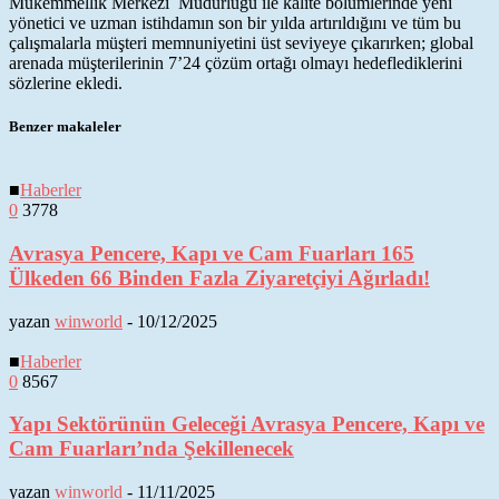
Mükemmellik Merkezi Müdürlüğü ile kalite bölümlerinde yeni
yönetici ve uzman istihdamın son bir yılda artırıldığını ve tüm bu
çalışmalarla müşteri memnuniyetini üst seviyeye çıkarırken; global
arenada müşterilerinin 7’24 çözüm ortağı olmayı hedeflediklerini
sözlerine ekledi.
Benzer makaleler
■
Haberler
0
3778
Avrasya Pencere, Kapı ve Cam Fuarları 165
Ülkeden 66 Binden Fazla Ziyaretçiyi Ağırladı!
yazan
winworld
-
10/12/2025
■
Haberler
0
8567
Yapı Sektörünün Geleceği Avrasya Pencere, Kapı ve
Cam Fuarları’nda Şekillenecek
yazan
winworld
-
11/11/2025