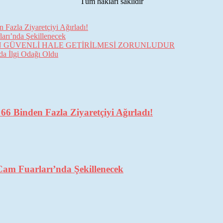
Tüm hakları saklıdır
Fazla Ziyaretçiyi Ağırladı!
arı’nda Şekillenecek
İN GÜVENLİ HALE GETİRİLMESİ ZORUNLUDUR
da İlgi Odağı Oldu
6 Binden Fazla Ziyaretçiyi Ağırladı!
Cam Fuarları’nda Şekillenecek