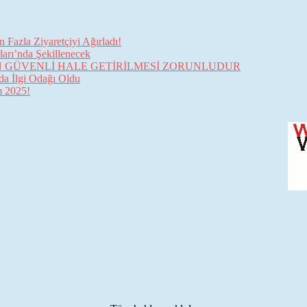
Fazla Ziyaretçiyi Ağırladı!
arı’nda Şekillenecek
İN GÜVENLİ HALE GETİRİLMESİ ZORUNLUDUR
da İlgi Odağı Oldu
im 2025!