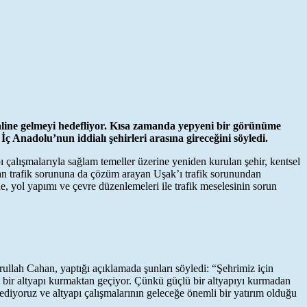
 haline gelmeyi hedefliyor. Kısa zamanda yepyeni bir görünüme
 Anadolu’nun iddialı şehirleri arasına gireceğini söyledi.
pı çalışmalarıyla sağlam temeller üzerine yeniden kurulan şehir, kentsel
tan trafik sorununa da çözüm arayan Uşak’ı trafik sorunundan
e, yol yapımı ve çevre düzenlemeleri ile trafik meselesinin sorun
ullah Cahan, yaptığı açıklamada şunları söyledi: “Şehrimiz için
 bir altyapı kurmaktan geçiyor. Çünkü güçlü bir altyapıyı kurmadan
ediyoruz ve altyapı çalışmalarının geleceğe önemli bir yatırım olduğu