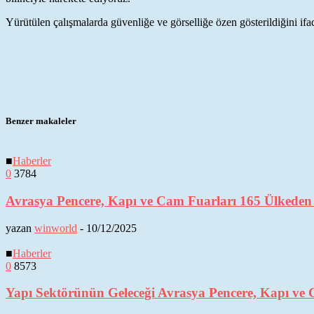
Yürütülen çalışmalarda güvenliğe ve görselliğe özen gösterildiğini ifa
Benzer makaleler
■
Haberler
0
3784
Avrasya Pencere, Kapı ve Cam Fuarları 165 Ülkeden 6
yazan
winworld
-
10/12/2025
■
Haberler
0
8573
Yapı Sektörünün Geleceği Avrasya Pencere, Kapı ve 