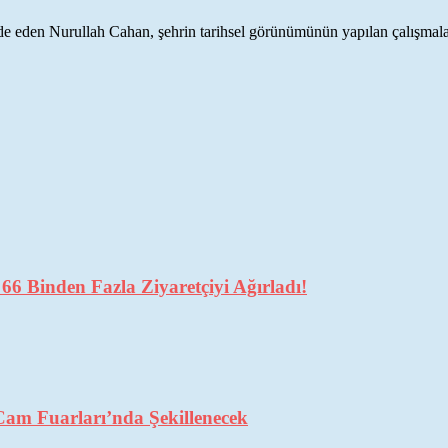
de eden Nurullah Cahan, şehrin tarihsel görünümünün yapılan çalışmalarl
6 Binden Fazla Ziyaretçiyi Ağırladı!
Cam Fuarları’nda Şekillenecek