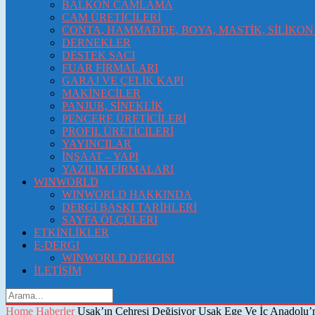
BALKON CAMLAMA
CAM ÜRETİCİLERİ
CONTA, HAMMADDE, BOYA, MASTİK, SİLİKON 
DERNEKLER
DESTEK SACI
FUAR FİRMALARI
GARAJ VE ÇELİK KAPI
MAKİNECİLER
PANJUR, SİNEKLİK
PENCERE ÜRETİCİLERİ
PROFIL ÜRETİCİLERİ
YAYINCILAR
İNŞAAT – YAPI
YAZILIM FİRMALARI
WINWORLD
WINWORLD HAKKINDA
DERGİ BASKI TARİHLERİ
SAYFA ÖLÇÜLERI
ETKİNLİKLER
E-DERGI
WINWORLD DERGISI
İLETİŞİM
Home
Haberler
Uşak’ın Çehresi Değişiyor Uşak Ege Ve İç Anadolu’n