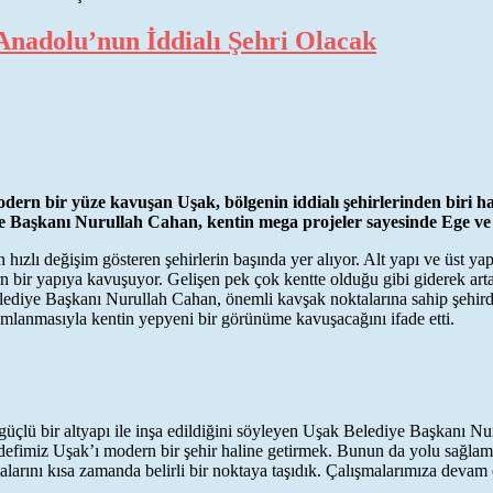
Anadolu’nun İddialı Şehri Olacak
modern bir yüze kavuşan Uşak, bölgenin iddialı şehirlerinden biri
e Başkanı Nurullah Cahan, kentin mega projeler sayesinde Ege ve İç
 hızlı değişim gösteren şehirlerin başında yer alıyor. Alt yapı ve üst ya
rn bir yapıya kavuşuyor. Gelişen pek çok kentte olduğu gibi giderek ar
Belediye Başkanı Nurullah Cahan, önemli kavşak noktalarına sahip şehird
amlanmasıyla kentin yepyeni bir görünüme kavuşacağını ifade etti.
üçlü bir altyapı ile inşa edildiğini söyleyen Uşak Belediye Başkanı Nur
edefimiz Uşak’ı modern bir şehir haline getirmek. Bunun da yolu sağlam
alarını kısa zamanda belirli bir noktaya taşıdık. Çalışmalarımıza devam 