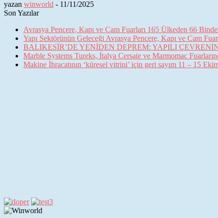
yazan
winworld
-
11/11/2025
Son Yazılar
Avrasya Pencere, Kapı ve Cam Fuarları 165 Ülkeden 66 Binden 
Yapı Sektörünün Geleceği Avrasya Pencere, Kapı ve Cam Fuarl
BALIKESİR’DE YENİDEN DEPREM: YAPILI ÇEVREN
Marble Systems Tureks, İtalya Cersaie ve Marmomac Fuarların
Makine İhracatının ‘küresel vitrini’ için geri sayım 11 – 15 Ek