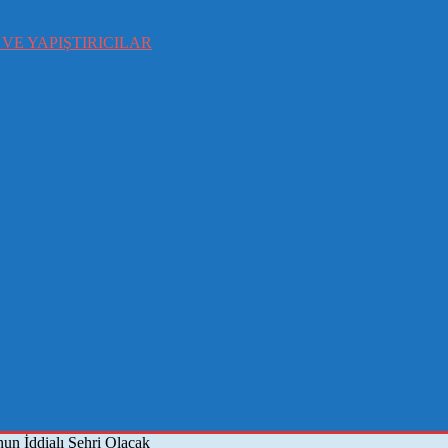
VE YAPIŞTIRICILAR
un İddialı Şehri Olacak