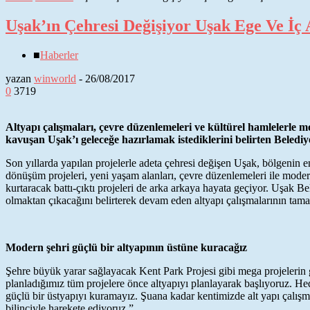
Uşak’ın Çehresi Değişiyor Uşak Ege Ve İç 
■
Haberler
yazan
winworld
-
26/08/2017
0
3719
Altyapı çalışmaları, çevre düzenlemeleri ve kültürel hamlelerle 
kavuşan Uşak’ı geleceğe hazırlamak istediklerini belirten Belediy
Son yıllarda yapılan projelerle adeta çehresi değişen Uşak, bölgenin en
dönüşüm projeleri, yeni yaşam alanları, çevre düzenlemeleri ile mode
kurtaracak battı-çıktı projeleri de arka arkaya hayata geçiyor. Uşak 
olmaktan çıkacağını belirterek devam eden altyapı çalışmalarının tam
Modern şehri güçlü bir altyapının üstüne kuracağız
Şehre büyük yarar sağlayacak Kent Park Projesi gibi mega projelerin g
planladığımız tüm projelere önce altyapıyı planlayarak başlıyoruz. H
güçlü bir üstyapıyı kuramayız. Şuana kadar kentimizde alt yapı çalışm
bilinciyle harekete ediyoruz.”