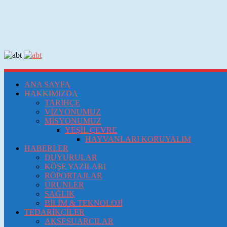
ANA SAYFA
HAKKIMIZDA
TARİHÇE
VİZYONUMUZ
MİSYONUMUZ
YEŞİL ÇEVRE
HAYVANLARI KORUYALIM
HABERLER
DUYURULAR
KÖŞE YAZILARI
RÖPORTAJLAR
ÜRÜNLER
SAĞLIK
BİLİM & TEKNOLOJİ
TEDARİKÇİLER
AKSESUARCILAR