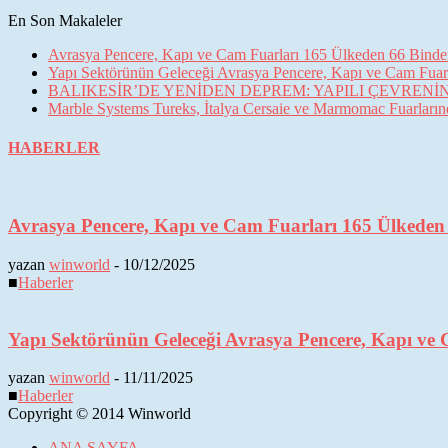
En Son Makaleler
Avrasya Pencere, Kapı ve Cam Fuarları 165 Ülkeden 66 Binden 
Yapı Sektörünün Geleceği Avrasya Pencere, Kapı ve Cam Fuarl
BALIKESİR’DE YENİDEN DEPREM: YAPILI ÇEVREN
Marble Systems Tureks, İtalya Cersaie ve Marmomac Fuarların
HABERLER
Avrasya Pencere, Kapı ve Cam Fuarları 165 Ülkeden 6
yazan
winworld
-
10/12/2025
■
Haberler
Yapı Sektörünün Geleceği Avrasya Pencere, Kapı ve 
yazan
winworld
-
11/11/2025
■
Haberler
Copyright © 2014 Winworld
ANA SAYFA