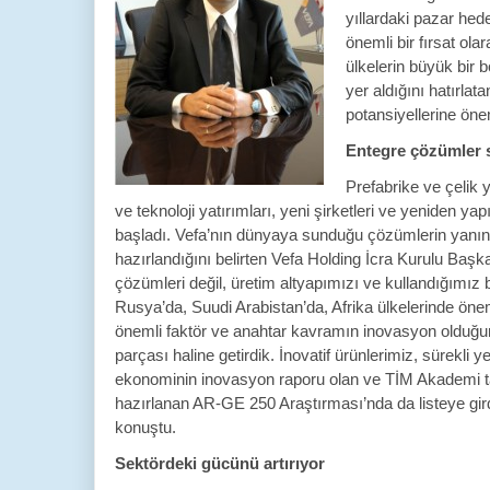
yıllardaki pazar hede
önemli bir fırsat olar
ülkelerin büyük bir 
yer aldığını hatırla
potansiyellerine öne
Entegre çözümler 
Prefabrike ve çelik 
ve teknoloji yatırımları, yeni şirketleri ve yeniden 
başladı. Vefa’nın dünyaya sunduğu çözümlerin yanında
hazırlandığını belirten Vefa Holding İcra Kurulu Baş
çözümleri değil, üretim altyapımızı ve kullandığımız 
Rusya’da, Suudi Arabistan’da, Afrika ülkelerinde ön
önemli faktör ve anahtar kavramın inovasyon olduğun
parçası haline getirdik. İnovatif ürünlerimiz, sürekli 
ekonominin inovasyon raporu olan ve TİM Akademi t
hazırlanan AR-GE 250 Araştırması’nda da listeye gird
konuştu.
Sektördeki gücünü artırıyor