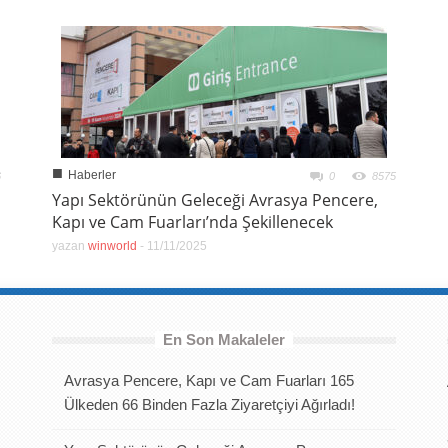
■
Haberler
6
0
8575
Yapı Sektörünün Geleceği Avrasya Pencere,
Kapı ve Cam Fuarları’nda Şekillenecek
yazan
winworld
-
11/11/2025
En Son Makaleler
Avrasya Pencere, Kapı ve Cam Fuarları 165
Ülkeden 66 Binden Fazla Ziyaretçiyi Ağırladı!