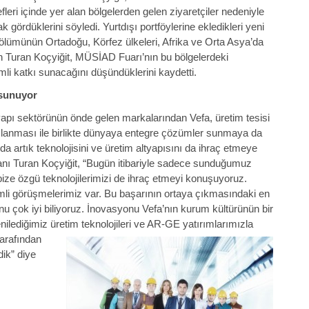
fleri içinde yer alan bölgelerden gelen ziyaretçiler nedeniyle
ak gördüklerini söyledi. Yurtdışı portföylerine ekledikleri yeni
bölümünün Ortadoğu, Körfez ülkeleri, Afrika ve Orta Asya’da
tan Turan Koçyiğit, MÜSİAD Fuarı’nın bu bölgelerdeki
mli katkı sunacağını düşündüklerini kaydetti.
sunuyor
yapı sektörünün önde gelen markalarından Vefa, üretim tesisi
yapılanması ile birlikte dünyaya entegre çözümler sunmaya da
 artık teknolojisini ve üretim altyapısını da ihraç etmeye
kanı Turan Koçyiğit, “Bugün itibariyle sadece sunduğumuz
bize özgü teknolojilerimizi de ihraç etmeyi konuşuyoruz.
emli görüşmelerimiz var. Bu başarının ortaya çıkmasındaki en
u çok iyi biliyoruz. İnovasyonu Vefa’nın kurum kültürünün bir
yenilediğimiz üretim teknolojileri ve AR-GE yatırımlarımızla
ar
afından
ik” diye