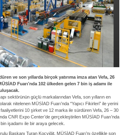
düren ve son yıllarda birçok yatırıma imza atan Vefa, 26
 MÜSİAD Fuarı’nda 102 ülkeden gelen 7 bin iş adamı ile
uluşacak.
yapı sektörünün güçlü markalarından Vefa, son yılların en
larak nitelenen MÜSİAD Fuarı’nda “Yapıcı Fikirleri” ile yerini
e faaliyetlerini 10 şirket ve 12 marka ile sürdüren Vefa, 26 – 30
sında CNR Expo Center’de gerçekleştirilen MÜSİAD Fuarı’nda
bin işadamı ile bir araya gelecek.
urulu Başkanı Turan Koçyiğit, MÜSİAD Fuarı’nı özellikle son