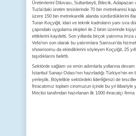
Üretimlerini Dilovası, Sultanbeyli, Bilecik, Adapazarı 
Tuzla’daki üretim tesislerinde 70 bin metrekaresi kap
üzere 150 bin metrekarelik alanda sürdürdüklerini if
Turan Koçyiğit, idari ve teknik kadroların yanı sıra d
çapındaki uygulama ekipleri ile 2 binin üzerinde kişiy
ettiklerini kaydetti. Son yıllarda birçok yatırıma imza 
Vefa’nın son olarak bu yatırımlara Samsun’da hizmet
showroomu da eklediklerini söyleyen Koçyiğit, 25 yıll
taşıdıklarını belirtti.
Sektörde sağlam ve emin adımlarla yollarına devam et
İstanbul Sanayi Odası’nın hazırladığı Türkiye’nin en 
yerleştik. Böylelikle sektördeki liderliğimizi de tesci
İhracatımız toplam ciromuzun içinde bu yıl itibariyle
Meclisi tarafından hazırlanan ilk 1000 ihracatçı firm