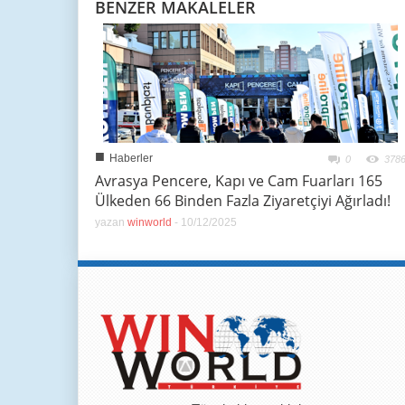
BENZER MAKALELER
■
Haberler
0
378
Avrasya Pencere, Kapı ve Cam Fuarları 165
Ülkeden 66 Binden Fazla Ziyaretçiyi Ağırladı!
yazan
winworld
-
10/12/2025