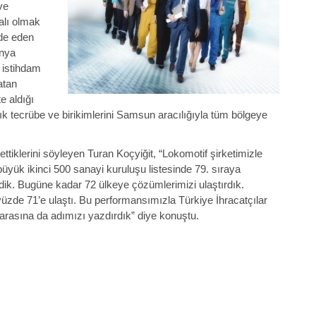
ve
alı olmak
ade eden
ünya
i istihdam
atan
e aldığı
ık tecrübe ve birikimlerini Samsun aracılığıyla tüm bölgeye
tiklerini söyleyen Turan Koçyiğit, “Lokomotif şirketimizle
büyük ikinci 500 sanayi kuruluşu listesinde 79. sıraya
lledik. Bugüne kadar 72 ülkeye çözümlerimizi ulaştırdık.
 yüzde 71’e ulaştı. Bu performansımızla Türkiye İhracatçılar
a arasına da adımızı yazdırdık” diye konuştu.