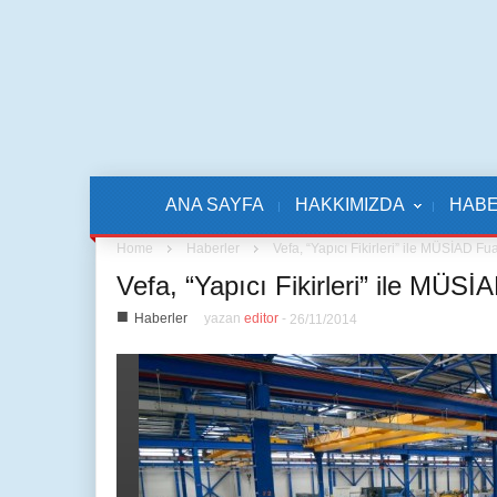
ANA SAYFA
HAKKIMIZDA
HAB
Home
Haberler
Vefa, “Yapıcı Fikirleri” ile MÜSİAD Fu
Vefa, “Yapıcı Fikirleri” ile MÜSİ
■
Haberler
yazan
editor
-
26/11/2014