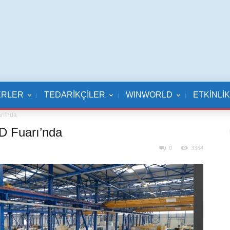
ERLER
TEDARİKÇİLER
WINWORLD
ETKİNLİ
arı’nda
AD Fuarı’nda
0
3364