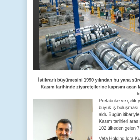
İstikrarlı büyümesini 1990 yılından bu yana sür
Kasım tarihinde ziyaretçilerine kapısını açan
b
Prefa
brike ve çelik 
büyük iş buluşması o
aldı. Bugün itibariyl
Kasım tarihleri ara
102 ülkeden gelen 7 
Vefa Holding İcra K