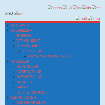
ANA SAYFA
HAKKIMIZDA
TARİHÇE
VİZYONUMUZ
MİSYONUMUZ
YEŞİL ÇEVRE
HAYVANLARI KORUYALIM
HABERLER
DUYURULAR
KÖŞE YAZILARI
RÖPORTAJLAR
ÜRÜNLER
SAĞLIK
BİLİM & TEKNOLOJİ
TEDARİKÇİLER
AKSESUARCILAR