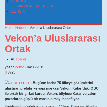
E-DERGI
WINWORLD DERGISI
İLETİŞİM
Home
Haberler
Vekon’a Uluslararası Ortak
Vekon’a Uluslararası
Ortak
■
Haberler
yazan
editor
-
04/06/2015
0
3729
Bugüne kadar 75 ülkeye çözümlerini
ulaştıran prefabrike yapı markası Vekon, Katar’daki QBC
ile ortak bir şirket kurdu. Vekon, böylece Katar ve yakın
pazarlarda güçlü bir marka olmayı hedefliyor.
Yurtdışında gücünü giderek artıran Vekon, Katar’da, ükedeki