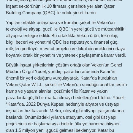
inşaat sektörünün ilk 10 firması içerisinde yer alan Qatar
Building Company (QBC) ile ortak şirket kurdu.
Yapılan ortaklık anlaşması ve kurulan şirket ile Vekon’un
teknoloji ve altyapı gücü ile QBC’in yerel gücü ve müteahhitlik
altyapısı entegre edildi. Bu ortaklıkla Vekon ürün, teknoloji,
bilgi, beceri ve yönetimi QBC ise repütasyon, finansal güç,
müşteri portföyü, mevcut projeleri ve lokal dinamiklerini ortaya
koyarak ortak bir yönetim ve yetenek paylaşımına karar verdi.
Büyük inşaat şirketlerinin çözüm ortağı olan Vekon’un Genel
Müdürü Özgül Yücel, yurtdışı pazarları arasında Katar’ın
önemli bir yeri olduğunu vurgulayarak, Katar’da kurdukları
Vekon Qatar W.L.L. şirketi ile Vekon’un sunduğu anahtar teslim
kamp ve yaşam alanları çözümleri ile Katar ve yakın
pazarlarda güçlü bir marka olmayı hedeflediğini bildirdi. Yücel,
“Katar’da, 2022 Dünya Kupası nedeniyle altyapı ve üstyapı
inşaatları hız kazandı. Metro, otoyol gibi altyapı çalışmalarına
başlandı. Önümüzdeki yıllarda stadyum, otel gibi üst yapı
projelerinin de başlamasıyla birlikte ülkeye barınma ihtiyacı
olan 1,5 milyon yeni işgücü gelmesi bekleniyor. Katar bu