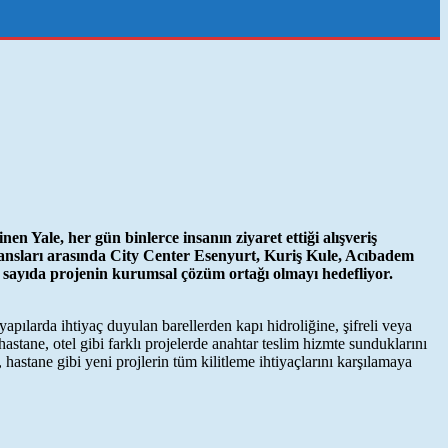
nen Yale, her gün binlerce insanın ziyaret ettiği alışveriş
ransları arasında City Center Esenyurt, Kuriş Kule, Acıbadem
a sayıda projenin kurumsal çözüm ortağı olmayı hedefliyor.
apılarda ihtiyaç duyulan barellerden kapı hidroliğine, şifreli veya
astane, otel gibi farklı projelerde anahtar teslim hizmte sunduklarını
 hastane gibi yeni projlerin tüm kilitleme ihtiyaçlarını karşılamaya