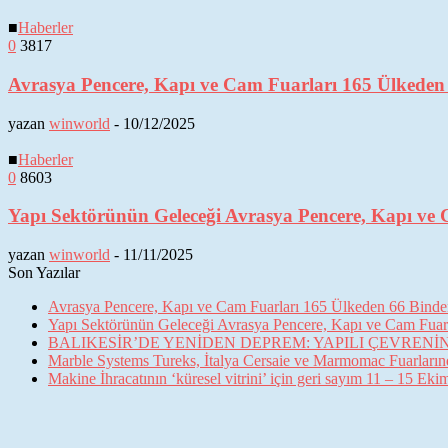
■
Haberler
0
3817
Avrasya Pencere, Kapı ve Cam Fuarları 165 Ülkeden 6
yazan
winworld
-
10/12/2025
■
Haberler
0
8603
Yapı Sektörünün Geleceği Avrasya Pencere, Kapı ve 
yazan
winworld
-
11/11/2025
Son Yazılar
Avrasya Pencere, Kapı ve Cam Fuarları 165 Ülkeden 66 Binden 
Yapı Sektörünün Geleceği Avrasya Pencere, Kapı ve Cam Fuarl
BALIKESİR’DE YENİDEN DEPREM: YAPILI ÇEVREN
Marble Systems Tureks, İtalya Cersaie ve Marmomac Fuarların
Makine İhracatının ‘küresel vitrini’ için geri sayım 11 – 15 Ek