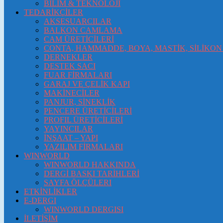
BİLİM & TEKNOLOJİ
TEDARİKÇİLER
AKSESUARCILAR
BALKON CAMLAMA
CAM ÜRETİCİLERİ
CONTA, HAMMADDE, BOYA, MASTİK, SİLİKON 
DERNEKLER
DESTEK SACI
FUAR FİRMALARI
GARAJ VE ÇELİK KAPI
MAKİNECİLER
PANJUR, SİNEKLİK
PENCERE ÜRETİCİLERİ
PROFIL ÜRETİCİLERİ
YAYINCILAR
İNŞAAT – YAPI
YAZILIM FİRMALARI
WINWORLD
WINWORLD HAKKINDA
DERGİ BASKI TARİHLERİ
SAYFA ÖLÇÜLERI
ETKİNLİKLER
E-DERGI
WINWORLD DERGISI
İLETİŞİM