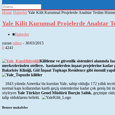
Home
Haberler
Yale Kilit Kurumsal Projelerde Anahtar Teslim Hizme
Yale Kilit Kurumsal Projelerde Anahtar T
■
Haberler
yazan
editor
-
30/03/2015
0
4241
Kilitleme ve güvenlik sistemleri alanında faa
merkezlerinden otellere, hastanelerden inşaat projelerine kada
Bakırköy Kliniği, Gül İnşaat Topkapı Residence gibi önemli yapıl
1843 yılında Amerika’da kurulan Yale, sahip olduğu 172 yıllık tecrübe
normal kapı kollarından kartlı geçiş sistemlerine kadar çok geniş bir ü
söyleyen
Yale Türkiye Genel Müdürü Burçin Saltık
, geçmişte oldu
talip olduklarını belirtti.
Benzer makaleler