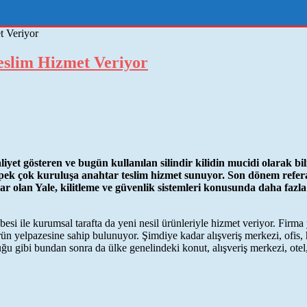
t Veriyor
eslim Hizmet Veriyor
liyet gösteren ve bugün kullanılan silindir kilidin mucidi olarak bili
r pek çok kuruluşa anahtar teslim hizmet sunuyor. Son dönem refe
ar olan Yale, kilitleme ve güvenlik sistemleri konusunda daha fazl
si ile kurumsal tarafta da yeni nesil ürünleriyle hizmet veriyor. Firma y
rün yelpazesine sahip bulunuyor. Şimdiye kadar alışveriş merkezi, ofis, h
ğu gibi bundan sonra da ülke genelindeki konut, alışveriş merkezi, otel,