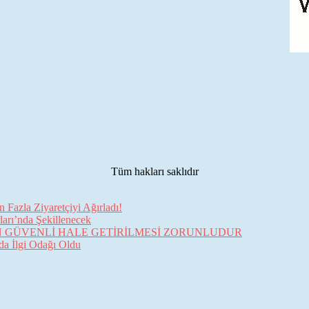
Tüm hakları saklıdır
Fazla Ziyaretçiyi Ağırladı!
arı’nda Şekillenecek
İN GÜVENLİ HALE GETİRİLMESİ ZORUNLUDUR
da İlgi Odağı Oldu