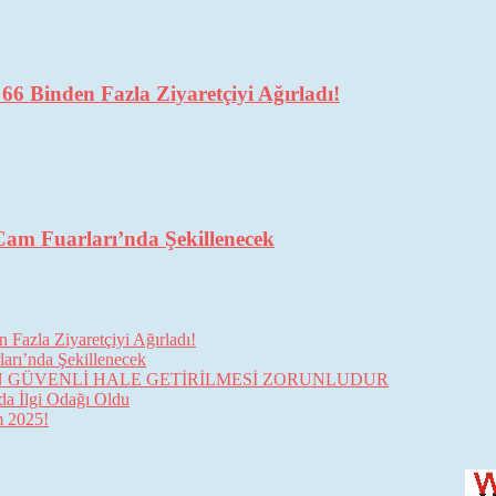
6 Binden Fazla Ziyaretçiyi Ağırladı!
Cam Fuarları’nda Şekillenecek
Fazla Ziyaretçiyi Ağırladı!
arı’nda Şekillenecek
İN GÜVENLİ HALE GETİRİLMESİ ZORUNLUDUR
da İlgi Odağı Oldu
im 2025!