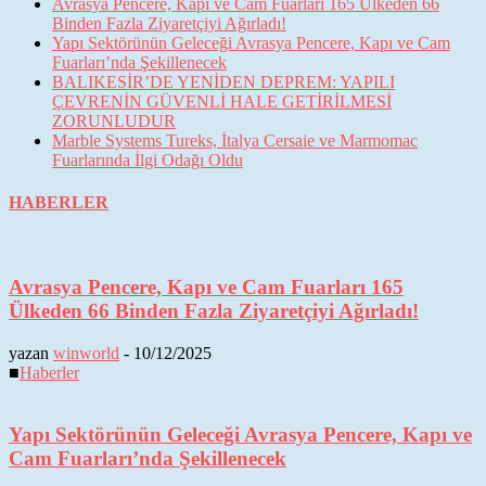
Avrasya Pencere, Kapı ve Cam Fuarları 165 Ülkeden 66
Binden Fazla Ziyaretçiyi Ağırladı!
Yapı Sektörünün Geleceği Avrasya Pencere, Kapı ve Cam
Fuarları’nda Şekillenecek
BALIKESİR’DE YENİDEN DEPREM: YAPILI
ÇEVRENİN GÜVENLİ HALE GETİRİLMESİ
ZORUNLUDUR
Marble Systems Tureks, İtalya Cersaie ve Marmomac
Fuarlarında İlgi Odağı Oldu
HABERLER
Avrasya Pencere, Kapı ve Cam Fuarları 165
Ülkeden 66 Binden Fazla Ziyaretçiyi Ağırladı!
yazan
winworld
-
10/12/2025
■
Haberler
Yapı Sektörünün Geleceği Avrasya Pencere, Kapı ve
Cam Fuarları’nda Şekillenecek