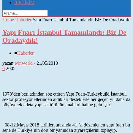
İLETİŞİM
Home
Haberler
Yapı Fuarı İstanbul Tamamlandı: Biz De Oradaydık!
Yapı Fuarı İstanbul Tamamlandı: Biz De
Oradaydık!
■
Haberler
yazan
winworld
-
21/05/2018
0
2005
1978’den beri adından söz ettiren Yapı Fuarı-Turkeybuild İstanbul,
sektör profesyonellerinden aldıkları desteklerle her geçen yıl daha da
büyüyerek adeta yapı sektörünün anahtarı haline gelmiştir.
08-12.Mayıs.2018 tarihleri arasında 41.’si düzenlenen yapı fuarı bu
sene de Türkiye’nin dört bir yanından ziyaretçilerini toplayıp,