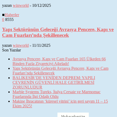
yazan
winworld
-
10/12/2025
■
Haberler
0
8555
Yapı Sektörünün Geleceği Avrasya Pencere, Kapı ve
Cam Fuarları’nda Şekillenecek
yazan
winworld
-
11/11/2025
Son Yazılar
Avrasya Pencere, Kapı ve Cam Fuarları 165 Ülkeden 66
Binden Fazla Ziyaretçiyi Ağırladı!
Yapı Sektörünün Geleceği Avrasya Pencere, Kapı ve Cam
Fuarları’nda Şekillenecek
BALIKESİR’DE YENİDEN DEPREM: YAPILI
ÇEVRENİN GÜVENLİ HALE GETİRİLMESİ
ZORUNLUDUR
Marble Systems Tureks, İtalya Cersaie ve Marmomac
Fuarlarında İlgi Odağı Oldu
Makine İhracatının ‘küresel vitrini’ için geri sayım 11 – 15
Ekim 2025!