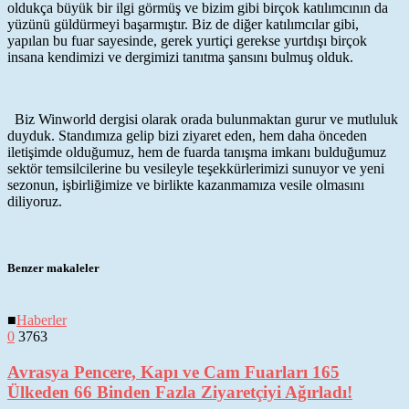
oldukça büyük bir ilgi görmüş ve bizim gibi birçok katılımcının da
yüzünü güldürmeyi başarmıştır. Biz de diğer
katılımcılar gibi,
yapılan bu fuar sayesinde, gerek yurtiçi gerekse yurtdışı birçok
insana kendimizi ve dergimizi tanıtma şansını bulmuş olduk.
Biz Winworld dergisi olarak orada bulunmaktan gurur ve mutluluk
duyduk. Standımıza gelip bizi ziyaret eden, hem daha önceden
iletişimde olduğumuz, hem de fuarda tanışma imkanı bulduğumuz
sektör temsilcilerine bu vesileyle teşekkürlerimizi sunuyor ve yeni
sezonun, işbirliğimize ve birlikte kazanmamıza vesile olmasını
diliyoruz.
Benzer makaleler
■
Haberler
0
3763
Avrasya Pencere, Kapı ve Cam Fuarları 165
Ülkeden 66 Binden Fazla Ziyaretçiyi Ağırladı!