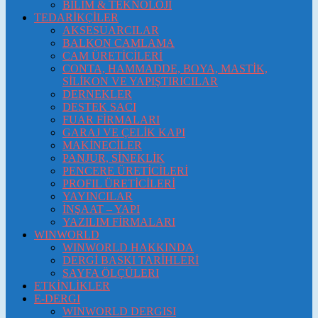
BİLİM & TEKNOLOJİ
TEDARİKÇİLER
AKSESUARCILAR
BALKON CAMLAMA
CAM ÜRETİCİLERİ
CONTA, HAMMADDE, BOYA, MASTİK,
SİLİKON VE YAPIŞTIRICILAR
DERNEKLER
DESTEK SACI
FUAR FİRMALARI
GARAJ VE ÇELİK KAPI
MAKİNECİLER
PANJUR, SİNEKLİK
PENCERE ÜRETİCİLERİ
PROFIL ÜRETİCİLERİ
YAYINCILAR
İNŞAAT – YAPI
YAZILIM FİRMALARI
WINWORLD
WINWORLD HAKKINDA
DERGİ BASKI TARİHLERİ
SAYFA ÖLÇÜLERI
ETKİNLİKLER
E-DERGI
WINWORLD DERGISI