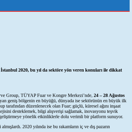
İstanbul 2020, bu yıl da sektöre yön veren konuları ile dikkat
tiren Hyve Group, TÜYAP Fuar ve Kongre Merkezi’nde,
24 – 28 Ağustos
sayan geniş bölgenin en büyüğü, dünyada ise sektörünün en büyük ilk
up tarafından düzenlenecek olan Fuar; güçlü, küresel ağını inşaat
atejisini desteklemek, bilgi alışverişi sağlamak, inovasyonu teşvik
eliştirmeye yönelik etkinliklerle dolu verimli bir platform sunuyor.
 almışlardı. 2020 yılında ise bu rakamların iç ve dış pazarın