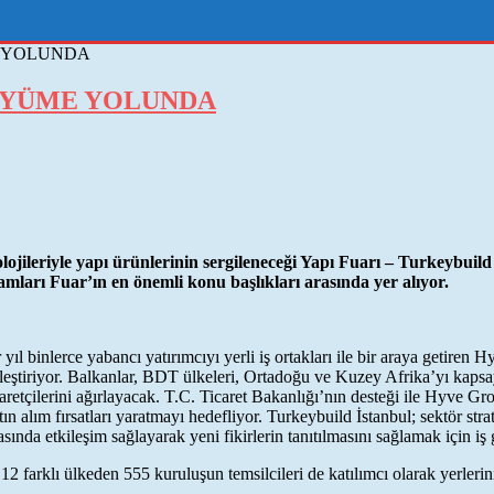
E YOLUNDA
ÜYÜME YOLUNDA
ojileriyle yapı ürünlerinin sergileneceği Yapı Fuarı – Turkeybuild 
ları Fuar’ın en önemli konu başlıkları arasında yer alıyor.
her yıl binlerce yabancı yatırımcıyı yerli iş ortakları ile bir araya ge
ekleştiriyor. Balkanlar, BDT ülkeleri, Ortadoğu ve Kuzey Afrika’yı kap
retçilerini ağırlayacak. T.C. Ticaret Bakanlığı’nın desteği ile Hyve Gro
tın alım fırsatları yaratmayı hedefliyor. Turkeybuild İstanbul; sektör str
da etkileşim sağlayarak yeni fikirlerin tanıtılmasını sağlamak için iş g
2 farklı ülkeden 555 kuruluşun temsilcileri de katılımcı olarak yerlerini