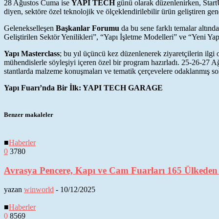
28 Ağustos Cuma ise
YAPI TECH
günü olarak düzenlenirken, StartU
diyen, sektöre özel teknolojik ve ölçeklendirilebilir ürün geliştiren gen
Gelenekselleşen
Başkanlar Forumu
da bu sene farklı temalar altınd
Geliştirilen Sektör Yenilikleri”, “Yapı İşletme Modelleri” ve “Yeni Ya
Yapı Masterclass
; bu yıl üçüncü kez düzenlenerek ziyaretçilerin ilg
mühendislerle söyleşiyi içeren özel bir program hazırladı. 25-26-27 Ağ
stantlarda malzeme konuşmaları ve tematik çerçevelere odaklanmış sohbet
Yapı Fuarı’nda Bir İlk: YAPI TECH GARAGE
Benzer makaleler
■
Haberler
0
3780
Avrasya Pencere, Kapı ve Cam Fuarları 165 Ülkeden 6
yazan
winworld
-
10/12/2025
■
Haberler
0
8569