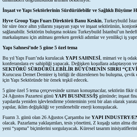
İnşaat ve Yapı Sektörlerinin Sürdürülebilir ve Sağlıklı Büyüme 
Hyve Group Yapı Fuarı Direktörü Banu Keskin
, Turkeybuild İsta
bir süre önce altın yıllarını yaşayan yapı ve inşaat sektörünün, konjo
sağlanabilir. Sektörün buluşma noktası Turkeybuild İstanbul’un hedefi
markalaşması için atılması gereken gerekli adımlar ve yenilikçi iş y
Yapı Sahnesi’nde 5 güne 5 özel tema
Bu yıl Yapı Fuarı’nda kurulacak
YAPI SAHNESİ
, mimari ve iş odak
konferanslara ev sahipliği yapacak. Değişken koşullara adaptasyon ve
SEKTÖRÜ SÜRDÜRÜLEBİLİR BÜYÜMENİN SIRRI “ÇE
Kurucusu Demet Demirer iş birliği ile düzenlenen bu buluşma, çevik d
için Yapı Sektöründe bir örnek teşkil edecek.
5 güne özel 5 tema çerçevesinde uzman konuşmacılar, sektörün fikir önde
24 Ağustos Pazartesi günü
YAPI BUSINESS/İŞ
gününde; inşaat fina
yapılarda yeniden işlevlendirme yönteminin yeni bir alan olarak yarat
yapılar, iklim değişikliği ve yenilenebilir enerji konuşulacak.
Fuarın 3. günü olan 26 Ağustos Çarşamba ise
YAPI INDUSTRY/
olacak. Pazarlama yaklaşımları, tesis yönetimi, Z kuşağı satın alma d
yeni “yapma” biçimlerini sorgulayacak. Küresel tasarım inisiyatiflerin