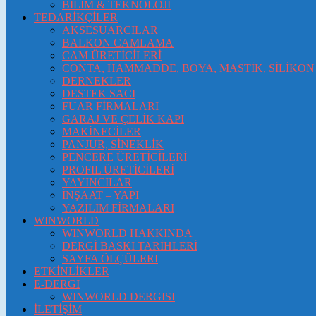
BİLİM & TEKNOLOJİ
TEDARİKÇİLER
AKSESUARCILAR
BALKON CAMLAMA
CAM ÜRETİCİLERİ
CONTA, HAMMADDE, BOYA, MASTİK, SİLİKON 
DERNEKLER
DESTEK SACI
FUAR FİRMALARI
GARAJ VE ÇELİK KAPI
MAKİNECİLER
PANJUR, SİNEKLİK
PENCERE ÜRETİCİLERİ
PROFIL ÜRETİCİLERİ
YAYINCILAR
İNŞAAT – YAPI
YAZILIM FİRMALARI
WINWORLD
WINWORLD HAKKINDA
DERGİ BASKI TARİHLERİ
SAYFA ÖLÇÜLERI
ETKİNLİKLER
E-DERGI
WINWORLD DERGISI
İLETİŞİM