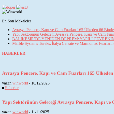
En Son Makaleler
Avrasya Pencere, Kapı ve Cam Fuarları 165 Ülkeden 66 Binden 
Yapı Sektörünün Geleceği Avrasya Pencere, Kapı ve Cam Fuarl
BALIKESİR’DE YENİDEN DEPREM: YAPILI ÇEVREN
Marble Systems Tureks, İtalya Cersaie ve Marmomac Fuarların
HABERLER
Avrasya Pencere, Kapı ve Cam Fuarları 165 Ülkeden 6
yazan
winworld
-
10/12/2025
■
Haberler
Yapı Sektörünün Geleceği Avrasya Pencere, Kapı ve 
yazan
winworld
-
11/11/2025