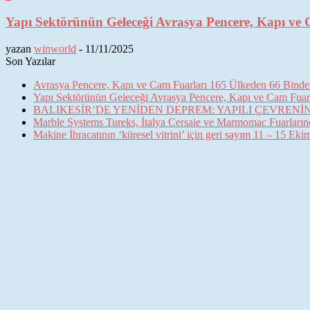
Yapı Sektörünün Geleceği Avrasya Pencere, Kapı ve 
yazan
winworld
-
11/11/2025
Son Yazılar
Avrasya Pencere, Kapı ve Cam Fuarları 165 Ülkeden 66 Binden 
Yapı Sektörünün Geleceği Avrasya Pencere, Kapı ve Cam Fuarl
BALIKESİR’DE YENİDEN DEPREM: YAPILI ÇEVREN
Marble Systems Tureks, İtalya Cersaie ve Marmomac Fuarların
Makine İhracatının ‘küresel vitrini’ için geri sayım 11 – 15 Ek