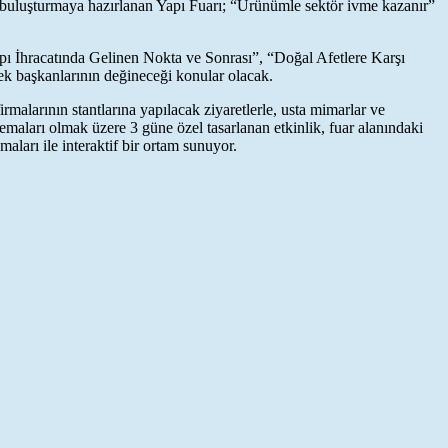
ı buluşturmaya hazırlanan Yapı Fuarı; “Ürünümle sektör ivme kazanır”
apı İhracatında Gelinen Nokta ve Sonrası”, “Doğal Afetlere Karşı
nek başkanlarının değineceği konular olacak.
alarının stantlarına yapılacak ziyaretlerle, usta mimarlar ve
temaları olmak üzere 3 güne özel tasarlanan etkinlik, fuar alanındaki
aları ile interaktif bir ortam sunuyor.