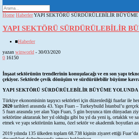
Home
Haberler
YAPI SEKTÖRÜ SÜRDÜRÜLEBİLİR BÜYÜM
YAPI SEKTÖRÜ SÜRDÜRÜLEBİLİR B
■
Haberler
yazan
winworld
-
30/03/2020
0
16150
İnşaat sektörünün trendlerinin konuşulacağı ve en son yapı teknol
çekiyor. Sektörde çevik dönüşüm ve sürdürülebilir büyüme kavram
YAPI SEKTÖRÜ SÜRDÜRÜLEBİLİR BÜYÜME YOLUNDA
Türkiye ekonomisinin taşıyıcı sektörleri için düzenlediği fuarlar ile 
2020
tarihleri arasında 43. Yapı Fuarı – Turkeybuild İstanbul’u gerç
5 fuarı arasında yer alan Yapı Fuarı, 5 gün boyunca tüm dünyadan ziya
sektörüne aktararak her yıl olduğu gibi bu yıl da yeni iş, ortaklık ve sa
etmek ve yapı sektörünün kamu, özel sektör ve akademik boyutları arasın
2019 yılında 135 ülkeden toplam 68.738 kişinin ziyaret ettiği Fuar’da 1
dinamikleri doğrultusunda artması bekleniyor.