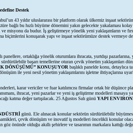
Hedefine Destek
nbul’un 43 yıldır uluslararası bir platform olarak ülkemiz inşaat sektörü
nktüre bağlı bu hızlı büyüme dönemini yakın gelecekte yakalaması kolay 
 ve misyonu da budur. İş geliştirmeye yönelik yeni yaklaşımların ve fır
apma biçimlerini konuşarak yapı ve inşaat sektörümüze destek vermeye 
lı panellere, ortaklığa yönelik oturumlara ihracata, yurtdışı pazarlarına,
 sürdürülebilir başarı temellerine oturan çevik yönetim yaklaşımları d
VİK DÖNÜŞÜMÜ” KONUŞUYOR
başlıklı panelde konu, detaylıca ta
önüşüm ile yeni nesil yönetim yaklaşımlarını işletme ihtiyaçlarına uya
rleri, karar vericiler ve fuar katılımcısı firmalar ortak bir düşünce pl
nsmanı, ihracat, yeni pazarlar ve yeni iş geliştirme modelleri masaya y
acağı katma değer tartışılacak. 25 Ağustos Salı günü
YAPI ENVIRO
ENDÜSTRİ
günü. Ele alınacak konular sektörün sürdürülebilir büyüme
inamikleri, çevik dönüşüm ve inovatif iş modelleri öncelikli konular ol
in göz önünde olduğu akıllı şehirlere ve tasarımın markalara kattığı değ