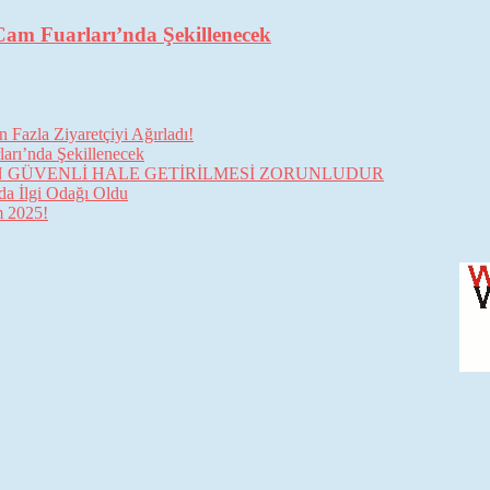
Cam Fuarları’nda Şekillenecek
Fazla Ziyaretçiyi Ağırladı!
arı’nda Şekillenecek
İN GÜVENLİ HALE GETİRİLMESİ ZORUNLUDUR
da İlgi Odağı Oldu
im 2025!