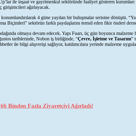
p’lar ile inşaat ve gayrimenkul sektöründe faaliyet gösteren kurumlar
ç girişimcileri ağırlayacak.
a konumlandırılarak 4 güne yayılan bir buluşmalar serisine dönüştü. “Y
pma Biçimleri” sektörün farklı paydaşlarını temsil eden fikir önderi der
i odağında olmaya devam edecek. Yapı Fuarı, üç gün boyunca malzeme firm
ustos tarihlerinde, Nobon iş birliğinde, “
Çevre, İşletme ve Tasarım
” 
ler ile bilgi alışverişi sağlıyor, katılımcılara yerinde malzeme uygulam
6 Binden Fazla Ziyaretçiyi Ağırladı!