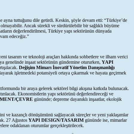
ne ayna tuttuğunu dile getirdi. Keskin, şöyle devam etti: “Türkiye’de
olmayabilir. Ancak sürekli ve sürdürülebilir bir sağlıklı büyüme
satların değerlendirilmesi, Türkiye yapı sektörünün dünyada
devam edeceğiz.”
 yeni tasarım ve teknoloji araçları hakkında sohbetlere ve ilham verici
ünya genelinde inşaat sektörünün gündemine otururken,
YAPI
rtışılacak.
Değişim Mimarı İnovatif Yönetim Danışmanlığı
rlayarak işletmedeki potansiyeli ortaya çıkarmak ve hayata geçirmek
atformunda bir araya gelerek sektörel bilgi akışına katkıda bulunacak.
atırılacak. Ekonomistlerin yapı sektörünü değerlendireceği ve
NMENT/ÇEVRE
gününde; depreme dayanıklı inşaatlar, ekolojik
sini ve kazançlı dönüşümünü sağlayacak süreçler ve yeni yaklaşımlar
acak. 27 Ağustos
YAPI DESIGN/TASARIM
gününde ise, mimarlar
erlere odaklanan oturumlar gerçekleştirilecek.