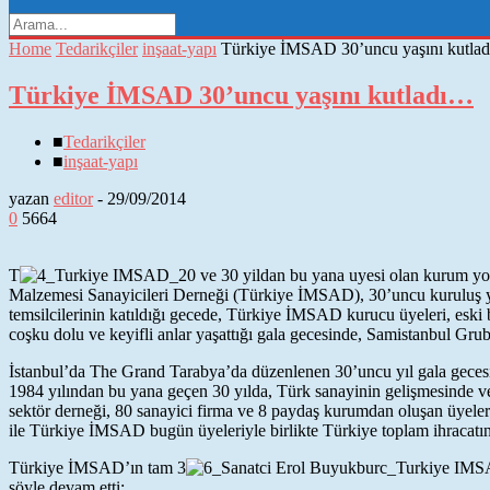
Home
Tedarikçiler
inşaat-yapı
Türkiye İMSAD 30’uncu yaşını kutla
Türkiye İMSAD 30’uncu yaşını kutladı…
■
Tedarikçiler
■
inşaat-yapı
yazan
editor
-
29/09/2014
0
5664
T
Malzemesi Sanayicileri Derneği (Türkiye İMSAD), 30’uncu kuruluş yılın
temsilcilerinin katıldığı gecede, Türkiye İMSAD kurucu üyeleri, eski b
coşku dolu ve keyifli anlar yaşattığı gala gecesinde, Samistanbul Gru
İstanbul’da The Grand Tarabya’da düzenlenen 30’uncu yıl gala ge
1984 yılından bu yana geçen 30 yılda, Türk sanayinin gelişmesinde 
sektör derneği, 80 sanayici firma ve 8 paydaş kurumdan oluşan üyeleriy
ile Türkiye İMSAD bugün üyeleriyle birlikte Türkiye toplam ihracatını
Türkiye İMSAD’ın tam 3
şöyle devam etti: