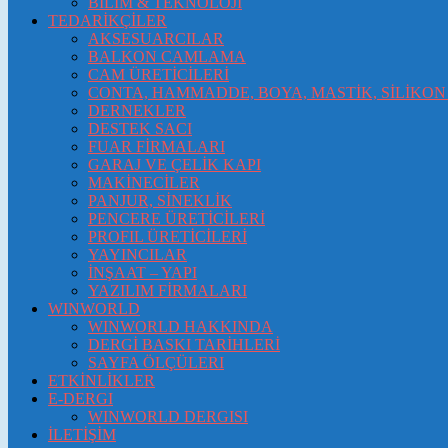
BİLİM & TEKNOLOJİ
TEDARİKÇİLER
AKSESUARCILAR
BALKON CAMLAMA
CAM ÜRETİCİLERİ
CONTA, HAMMADDE, BOYA, MASTİK, SİLİKON 
DERNEKLER
DESTEK SACI
FUAR FİRMALARI
GARAJ VE ÇELİK KAPI
MAKİNECİLER
PANJUR, SİNEKLİK
PENCERE ÜRETİCİLERİ
PROFIL ÜRETİCİLERİ
YAYINCILAR
İNŞAAT – YAPI
YAZILIM FİRMALARI
WINWORLD
WINWORLD HAKKINDA
DERGİ BASKI TARİHLERİ
SAYFA ÖLÇÜLERI
ETKİNLİKLER
E-DERGI
WINWORLD DERGISI
İLETİŞİM