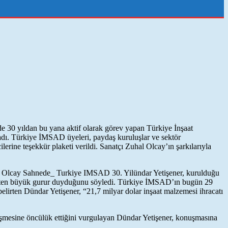
de 30 yıldan bu yana aktif olarak görev yapan Türkiye İnşaat
ladı. Türkiye İMSAD üyeleri, paydaş kuruluşlar ve sektör
erine teşekkür plaketi verildi. Sanatçı Zuhal Olcay’ın şarkılarıyla
ündar Yetişener, kurulduğu
tmekten büyük gurur duyduğunu söyledi. Türkiye İMSAD’ın bugün 29
elirten Dündar Yetişener, “21,7 milyar dolar inşaat malzemesi ihracatı
lişmesine öncülük ettiğini vurgulayan Dündar Yetişener, konuşmasına