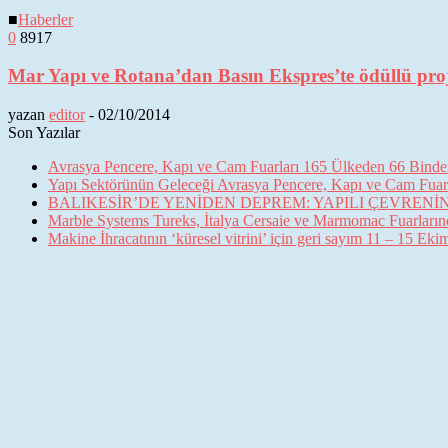
■
Haberler
0
8917
Mar Yapı ve Rotana’dan Basın Ekspres’te ödüllü pro
yazan
editor
-
02/10/2014
Son Yazılar
Avrasya Pencere, Kapı ve Cam Fuarları 165 Ülkeden 66 Binden 
Yapı Sektörünün Geleceği Avrasya Pencere, Kapı ve Cam Fuarl
BALIKESİR’DE YENİDEN DEPREM: YAPILI ÇEVREN
Marble Systems Tureks, İtalya Cersaie ve Marmomac Fuarların
Makine İhracatının ‘küresel vitrini’ için geri sayım 11 – 15 Ek