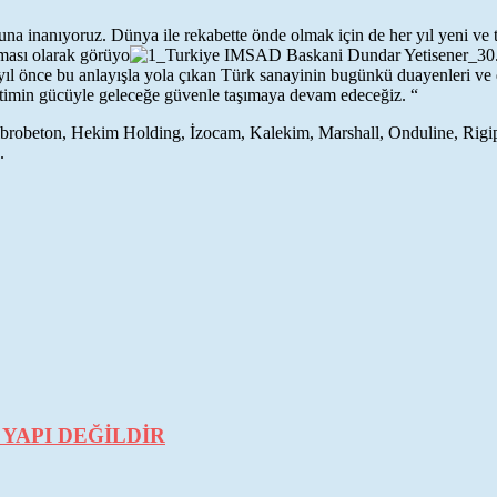
a inanıyoruz. Dünya ile rekabette önde olmak için de her yıl yeni ve t
ması olarak görüyo
 yıl önce bu anlayışla yola çıkan Türk sanayinin bugünkü duayenleri ve d
etimin gücüyle geleceğe güvenle taşımaya devam edeceğiz. “
robeton, Hekim Holding, İzocam, Kalekim, Marshall, Onduline, Rigip
.
YAPI DEĞİLDİR