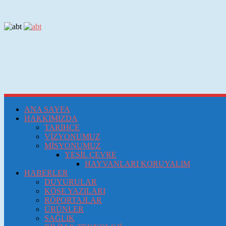
ANA SAYFA
HAKKIMIZDA
TARİHÇE
VİZYONUMUZ
MİSYONUMUZ
YEŞİL ÇEVRE
HAYVANLARI KORUYALIM
HABERLER
DUYURULAR
KÖŞE YAZILARI
RÖPORTAJLAR
ÜRÜNLER
SAĞLIK