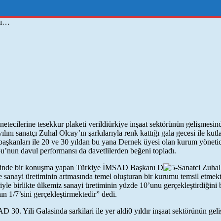
dı…
ürkiye inşaat sektörünün gelişmesin
ı sanatçı Zuhal Olcay’ın şarkılarıyla renk kattığı gala gecesi ile kut
aşkanları ile 20 ve 30 yıldan bu yana Dernek üyesi olan kurum yöneticil
bu’nun davul performansı da davetlilerden beğeni topladı.
cesinde bir konuşma yapan Türkiye İMSAD Başkanı D
ve sanayi üretiminin artmasında temel oluşturan bir kurumu temsil e
le birlikte ülkemiz sanayi üretiminin yüzde 10’unu gerçekleştirdiğini b
n 1/7’sini gerçekleştirmektedir” dedi.
0 yıldır inşaat sektörünün ge