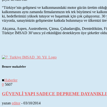
“Türkiye’nin gelişmesi ve kalkınmasındaki motor gücün üretim olduğun
kalkınmasını aynı zamanda firmalarımızın tek tek büyümesi ve kalkın
ki, hedeflerimizi yüksek tutuyor ve başarmak için çok çalışıyoruz. 30
vizyonla, sanayimizin gelişmesine katkıda bulunmaya ve ülkemizi ür
Akçansa, Aspen, Austrotherm, Çimsa, Çuhadaroğlu, Demirdöküm, Fib
Türkiye İMSAD 30’uncu yıl etkinliğini destekleyen üye şirketler oldu
Benzer makaleler
■
Haberler
0
5607
GÜVENLİ YAPI SADECE DEPREME DAYANIKLI 
yazan
editor
-
03/10/2014