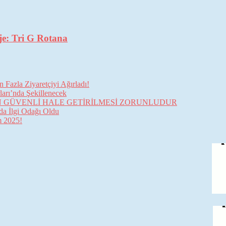
je: Tri G Rotana
Fazla Ziyaretçiyi Ağırladı!
arı’nda Şekillenecek
İN GÜVENLİ HALE GETİRİLMESİ ZORUNLUDUR
da İlgi Odağı Oldu
im 2025!