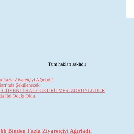
Tüm hakları saklıdır
Fazla Ziyaretçiyi Ağırladı!
arı’nda Şekillenecek
İN GÜVENLİ HALE GETİRİLMESİ ZORUNLUDUR
da İlgi Odağı Oldu
6 Binden Fazla Ziyaretçiyi Ağırladı!