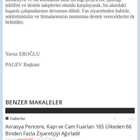
teklifini ve destek taleplerini olumlu karşılayarak, bu alandaki
başarılı çalışmalarının devamını diledi. Fas ziyaretinden bahisle,
sektörümüzün ve firmalarımızın tanıtımına destek vereceklerini de
belirttiler.
Yavuz EROĞLU
PAGEV Başkanı
BENZER MAKALELER
■
Haberler
0
3788
Avrasya Pencere, Kapı ve Cam Fuarları 165 Ülkeden 66
Binden Fazla Ziyaretçiyi Ağırladı!
yazan
winworld
-
10/12/2025