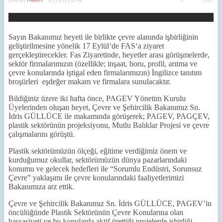
0
3081
Sayın Bakanımız heyeti ile birlikte çevre alanında işbirliğinin
geliştirilmesine yönelik 17 Eylül‘de FAS‘a ziyaret
gerçekleştirecekler. Fas Ziyaretinde, heyetler arası görüşmelerde,
sektör firmalarımızın (özellikle; inşaat, boru, profil, arıtma ve
çevre konularında iştigal eden firmalarımızın) İngilizce tanıtım
broşürleri eşdeğer makam ve firmalara sunulacaktır.
Bildiğiniz üzere iki hafta önce, PAGEV Yönetim Kurulu
Üyelerinden oluşan heyet, Çevre ve Şehircilik Bakanımız Sn.
İdris GÜLLÜCE ile makamında görüşerek; PAGEV, PAGÇEV,
plastik sektörünün projeksiyonu, Mutlu Balıklar Projesi ve çevre
çalışmalarını görüştü.
Plastik sektörümüzün ölçeği, eğitime verdiğimiz önem ve
kurduğumuz okullar, sektörümüzün dünya pazarlarındaki
konumu ve gelecek hedefleri ile “Sorumlu Endüstri, Sorunsuz
Çevre” yaklaşımı ile çevre konularındaki faaliyetlerimizi
Bakanımıza arz ettik.
Çevre ve Şehircilik Bakanımız Sn. İdris GÜLLÜCE, PAGEV’in
öncülüğünde Plastik Sektörünün Çevre Konularına olan
hassasiyeti ve bu konularda aktif ürettiği projelerde işbirliği