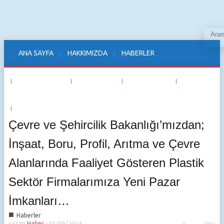
ANA SAYFA
HAKKIMIZDA
HABERLER
TEDARİKÇİLER
WINWORLD
ETKİNLİKLER
E-DERGI
İLETİŞİM
Çevre ve Şehircilik Bakanlığı’mızdan;
İnşaat, Boru, Profil, Arıtma ve Çevre
Alanlarında Faaliyet Gösteren Plastik
Sektör Firmalarımıza Yeni Pazar
İmkanları…
■
Haberler
yazan
Haber
-
01/09/2014