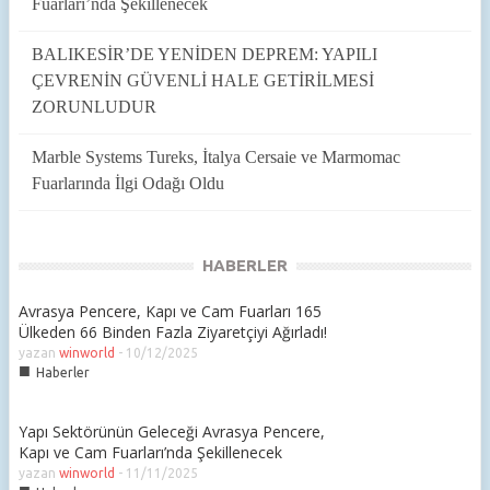
Fuarları’nda Şekillenecek
BALIKESİR’DE YENİDEN DEPREM: YAPILI
ÇEVRENİN GÜVENLİ HALE GETİRİLMESİ
ZORUNLUDUR
Marble Systems Tureks, İtalya Cersaie ve Marmomac
Fuarlarında İlgi Odağı Oldu
HABERLER
Avrasya Pencere, Kapı ve Cam Fuarları 165
Ülkeden 66 Binden Fazla Ziyaretçiyi Ağırladı!
yazan
winworld
-
10/12/2025
■
Haberler
Yapı Sektörünün Geleceği Avrasya Pencere,
Kapı ve Cam Fuarları’nda Şekillenecek
yazan
winworld
-
11/11/2025