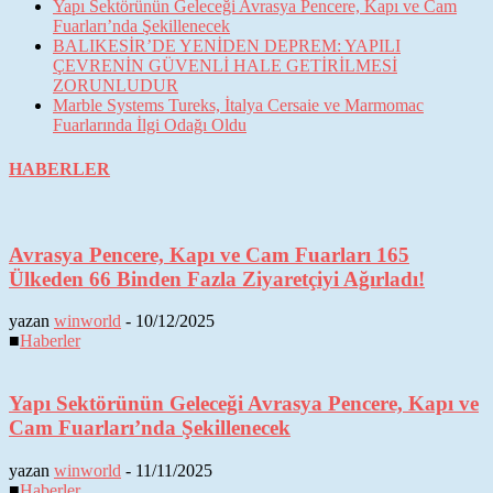
Yapı Sektörünün Geleceği Avrasya Pencere, Kapı ve Cam
Fuarları’nda Şekillenecek
BALIKESİR’DE YENİDEN DEPREM: YAPILI
ÇEVRENİN GÜVENLİ HALE GETİRİLMESİ
ZORUNLUDUR
Marble Systems Tureks, İtalya Cersaie ve Marmomac
Fuarlarında İlgi Odağı Oldu
HABERLER
Avrasya Pencere, Kapı ve Cam Fuarları 165
Ülkeden 66 Binden Fazla Ziyaretçiyi Ağırladı!
yazan
winworld
-
10/12/2025
■
Haberler
Yapı Sektörünün Geleceği Avrasya Pencere, Kapı ve
Cam Fuarları’nda Şekillenecek
yazan
winworld
-
11/11/2025
■
Haberler