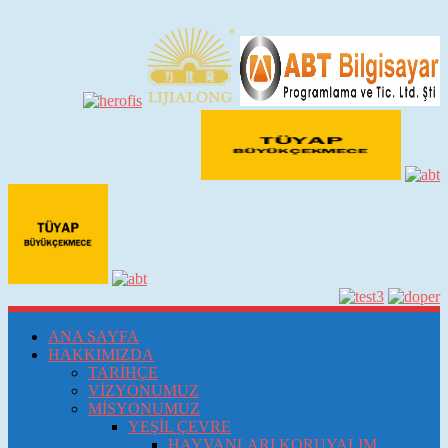
ANA SAYFA
HAKKIMIZDA
TARİHÇE
VİZYONUMUZ
MİSYONUMUZ
YEŞİL ÇEVRE
HAYVANLARI KORUYALIM