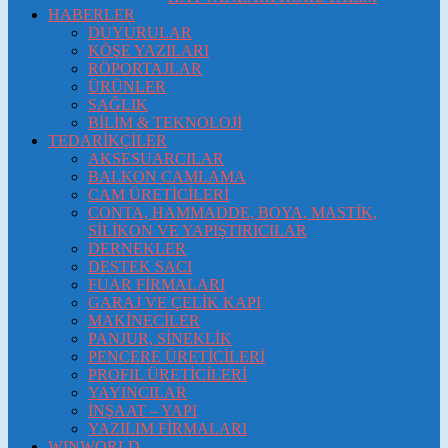
HABERLER
DUYURULAR
KÖŞE YAZILARI
RÖPORTAJLAR
ÜRÜNLER
SAĞLIK
BİLİM & TEKNOLOJİ
TEDARİKÇİLER
AKSESUARCILAR
BALKON CAMLAMA
CAM ÜRETİCİLERİ
CONTA, HAMMADDE, BOYA, MASTİK,
SİLİKON VE YAPIŞTIRICILAR
DERNEKLER
DESTEK SACI
FUAR FİRMALARI
GARAJ VE ÇELİK KAPI
MAKİNECİLER
PANJUR, SİNEKLİK
PENCERE ÜRETİCİLERİ
PROFIL ÜRETİCİLERİ
YAYINCILAR
İNŞAAT – YAPI
YAZILIM FİRMALARI
WINWORLD