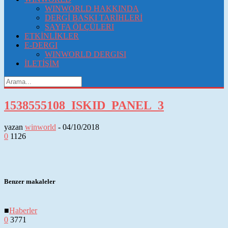
WINWORLD HAKKINDA
DERGİ BASKI TARİHLERİ
SAYFA ÖLÇÜLERI
ETKİNLİKLER
E-DERGI
WINWORLD DERGISI
İLETİŞİM
1538555108_ISKID_PANEL_3
yazan
winworld
-
04/10/2018
0
1126
Benzer makaleler
■
Haberler
0
3771