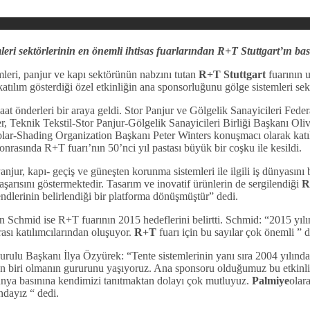
eri sektörlerinin en önemli ihtisas fuarlarından R+T Stuttgart’ın bas
leri, panjur ve kapı sektörünün nabzını tutan
R+T Stuttgart
fuarının u
tılım gösterdiği özel etkinliğin ana sponsorluğunu gölge sistemleri se
aat önderleri bir
araya geldi. Stor Panjur ve Gölgelik Sanayicileri Fede
 Teknik Tekstil-Stor Panjur-Gölgelik Sanayicileri Birliği Başkanı Oli
lar-Shading Organization Başkanı Peter Winters konuşmacı olarak katı
nrasında R+T fuarı’nın 50’nci yıl pastası büyük bir coşku ile kesildi.
ur, kapı- geçiş ve güneşten korunma sistemleri ile ilgili iş dünyasını 
başarısını göstermektedir. Tasarım ve inovatif ürünlerin de sergilendiği
R
end
lerinin belirlendiği bir platforma dönüşmüştür” dedi.
 Schmid ise R+T fuarının 2015 hedeflerini belirtti. Schmid: “2015 yılı
ası katılımcılarından oluşuyor.
R+T
fuarı için bu sayılar çok önemli ” d
ulu Başkanı İlya Özyürek: “Tente sistemlerinin yanı sıra 2004 yılında i
n biri olmanın gururunu yaşıyoruz. Ana sponsoru olduğumuz bu etkinli
dünya basınına kendimizi tanıtmaktan dolayı çok mutluyuz.
Palmiye
olar
ndayız “ dedi.