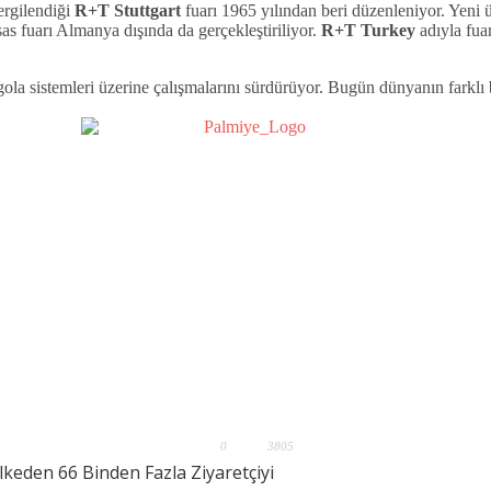
sergilendiği
R+T Stuttgart
fuarı 1965 yılından beri düzenleniyor. Yeni ürü
isas fuarı Almanya dışında da gerçekleştiriliyor.
R+T Turkey
adıyla fua
gola sistemleri üzerine çalışmalarını sürdürüyor. Bugün dünyanın farklı
0
3805
lkeden 66 Binden Fazla Ziyaretçiyi