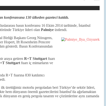
ın konferansına 130 ülkeden gazeteci katıldı.
luslararası basın konferansı 16 Ekim 2014 tarihinde, İstanbul
ktöründe Türkiye lideri olan
Palmiye
üstlendi.
ral Birliği Başkanı Georg Nüssgens,
ver Hopert, Ift Rosenheim Pencere
lım gösterdi. Basın Konferansından
bir araya getiren
R+T Stuttgart
fuarı
+T Stuttgart
fuarı iç mimarların ve
nda R+T fuarına 830 katılımcı
edi.
lk ürettiğimiz motorlu pergoladan beri Türkiye’de sektör lideri,
kte hem dünyanın önemli gazetecilerini İstanbul’da ağırlamaktan
ak dünyanın en geniş pergola tasarım ve çözümlerine aynı zamanda