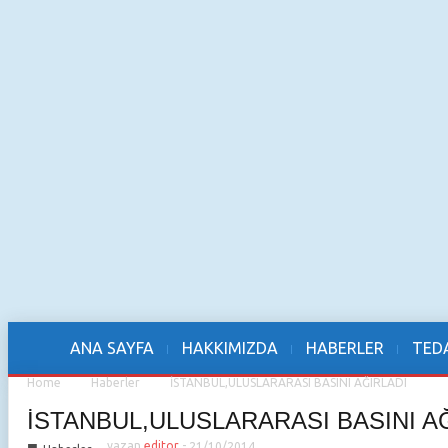
ANA SAYFA
HAKKIMIZDA
HABERLER
TEDA
Home
Haberler
İSTANBUL,ULUSLARARASI BASINI AĞIRLADI
İSTANBUL,ULUSLARARASI BASINI A
yazan
editor
-
21/10/2014