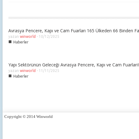
Avrasya Pencere, Kapı ve Cam Fuarları 165 Ülkeden 66 Binden Fazla
yazan
winworld
-
10/12/2025
■
Haberler
Yapı Sektörünün Geleceği Avrasya Pencere, Kapı ve Cam Fuarları’
yazan
winworld
-
11/11/2025
■
Haberler
Copyright © 2014 Winworld