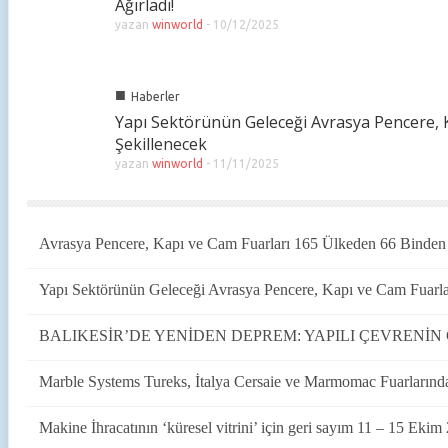
Ağırladı!
yazan
winworld
-
10/12/2025
■
Haberler
Yapı Sektörünün Geleceği Avrasya Pencere, 
Şekillenecek
yazan
winworld
-
11/11/2025
Avrasya Pencere, Kapı ve Cam Fuarları 165 Ülkeden 66 Binden F
Yapı Sektörünün Geleceği Avrasya Pencere, Kapı ve Cam Fuarla
BALIKESİR’DE YENİDEN DEPREM: YAPILI ÇEVRENİ
Marble Systems Tureks, İtalya Cersaie ve Marmomac Fuarlarınd
Makine İhracatının ‘küresel vitrini’ için geri sayım 11 – 15 Ekim