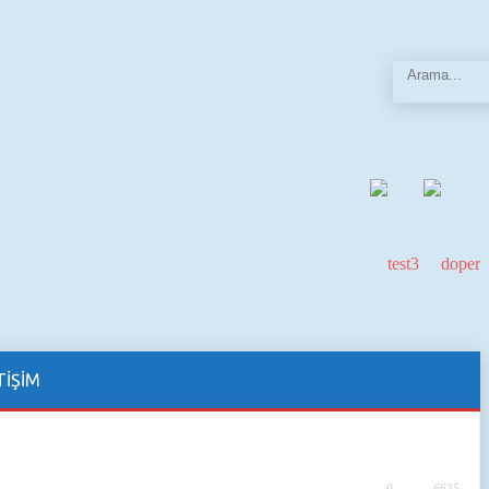
TİŞİM
0
6635