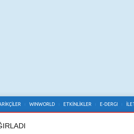
RİKÇİLER
WINWORLD
ETKİNLİKLER
E-DERGI
İLE
ĞIRLADI