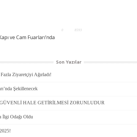
0
8593
Kapı ve Cam Fuarları’nda
Son Yazılar
azla Ziyaretçiyi Ağırladı!
rı’nda Şekillenecek
N GÜVENLİ HALE GETİRİLMESİ ZORUNLUDUR
a İlgi Odağı Oldu
 2025!