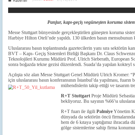
■
Haberler
Panjur, kapı-geçiş vegüneşten koruma sisteml
Messe Stuttgart bünyesinde gerçekleştirilen güneşten koruma sistem
Harbiye Hilton Oteli’nde yapıldı. 130 ülkeden basın mensubunun ka
Uluslararası basın toplantısında gazetecilerin yanı sıra sektörün kan
BVT – Kapı- Geçiş Sistemleri Birliği Başkanı Dr. Claus Schwenzer,
Teknolojileri Kurumu Müdürü Prof. Ulrich Sieberath, European So
sonra boğazda tekne gezisi düzenlendi. Suada’da yapılan kokteyl so
Açılışta söz alan Messe Stuttgart Genel Müdürü Ulrich Kromer: “Panj
için uluslararası basın konferansının İstanbul’da yapılması, fuarın 
mühendislerin takip ettiği ve tasarım tr
R+T Stuttgart
Proje Müdürü Sebastian
bekliyoruz. Bu sayının %66’sı uluslarar
R+T fuarı ile ilgili
Palmiye
Yönetim Kur
dünyada da sektörün öncü firmalarında
hem de 6 kıtaya yaptığımız ihracatla 
gölge sistemlerine sahip firma konumu