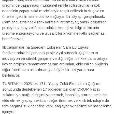
üretiminde yaşanması muhtemel renkle ilgili sorunların kök
nedeninin yapay zekâ modelleriyle tespit edilerek hızlı çözüm
önerileri getirilmesine olanak sağlayan bir altyapı geliştirilecek.
Cam endüstrisindeki renk kalitesini artırmaya yönelik geliştirilen
projeyle, yapay zekâ alanındaki teknoloji ve bilgi birikiminin
üretime entegrasyonu ve ulusal bilgi birikimine katkı sağlaması
hedefleniyor.
İlk çalışmalarına Şişecam Eskişehir Cam Ev Eşyası
fabrikasındaki başlanacak proje 2 yıl sürecek. Şişecam’ın
inovasyon ve sürekli gelişime verdiği değeri bir kez daha ortaya
koyan projenin tamamlanmasının ardından, elde edilen bilgilerin
diğer fabrikalara aktarılmasıyla büyük bir etki yaratması
bekleniyor.
TÜBİTAK’ın 2023’teki 1711 Yapay Zekâ Ekosistem Çağrısı
sonucunda desteklenen 17 projeden biri olan CROP, yapay
zekânın yarattığı değişimi yönetmek, insanlık yararına neticeler
elde etmek, yapay zekâdan değer üretmek ve kritik teknolojilerde
tam bağımsızlık hedefine katkı sağlayacak nitelikte bir modelleme
içeriyor.