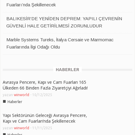
Fuarları’nda Şekillenecek
BALIKESİR’DE YENİDEN DEPREM: YAPILI ÇEVRENİN
GÜVENLİ HALE GETİRİLMESİ ZORUNLUDUR
Marble Systems Tureks, İtalya Cersaie ve Marmomac
Fuarlarında İlgi Odağı Oldu
HABERLER
Avrasya Pencere, Kapı ve Cam Fuarları 165
Ülkeden 66 Binden Fazla Ziyaretçiyi Ağırladı!
yazan
winworld
-
10/12/2025
■
Haberler
Yapı Sektörünün Geleceği Avrasya Pencere,
Kapı ve Cam Fuarları’nda Şekillenecek
yazan
winworld
-
11/11/2025
■
Haberler