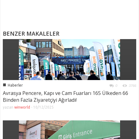
BENZER MAKALELER
■
Haberler
0
3766
Avrasya Pencere, Kapı ve Cam Fuarları 165 Ülkeden 66
Binden Fazla Ziyaretçiyi Ağırladı!
yazan
winworld
-
10/12/2025