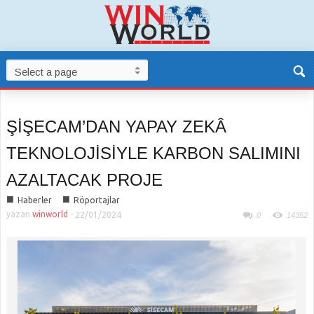
ŞİŞECAM’DAN YAPAY ZEKÂ
TEKNOLOJİSİYLE KARBON SALIMINI
AZALTACAK PROJE
■
■
Haberler
Röportajlar
yazan
winworld
-
22/01/2024
0
14352