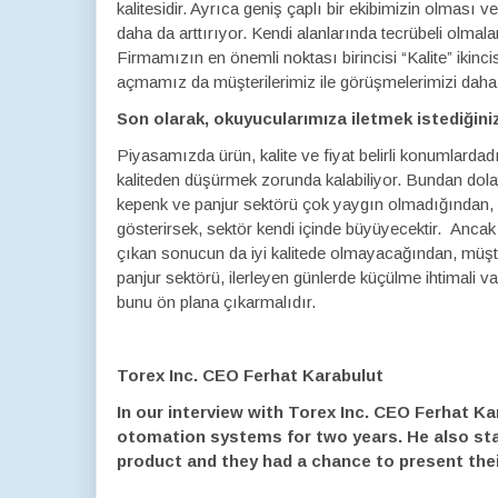
kalitesidir. Ayrıca geniş çaplı bir ekibimizin olmas
daha da arttırıyor. Kendi alanlarında tecrübeli olmala
Firmamızın en önemli noktası birincisi “Kalite” ikinc
açmamız da müşterilerimiz ile görüşmelerimizi daha 
Son olarak, okuyucularımıza iletmek istediğiniz
Piyasamızda ürün, kalite ve fiyat belirli konumlardadır
kaliteden düşürmek zorunda kalabiliyor. Bundan dola
kepenk ve panjur sektörü çok yaygın olmadığından, ür
gösterirsek, sektör kendi içinde büyüyecektir. Ancak 
çıkan sonucun da iyi kalitede olmayacağından, müş
panjur sektörü, ilerleyen günlerde küçülme ihtimali 
bunu ön plana çıkarmalıdır.
Torex Inc. CEO Ferhat Karabulut
In our interview with Torex Inc. CEO Ferhat K
otomation systems for two years. He also sta
product and they had a chance to present their