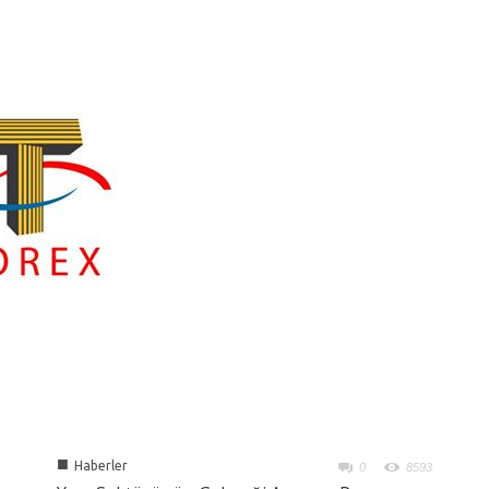
■
Haberler
0
8593