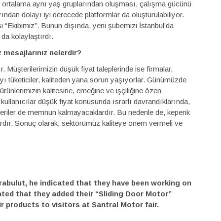
ı ve ortalama aynı yaş gruplarından oluşması, çalışma gücünü
rından dolayı iyi derecede platformlar da oluşturulabiliyor.
isi “Ekibimiz”. Bunun dışında, yeni şubemizi İstanbul’da
da kolaylaştırdı.
 mesajlarınız nelerdir?
. Müşterilerimizin düşük fiyat taleplerinde ise firmalar,
yı tüketiciler, kaliteden yana sorun yaşıyorlar. Günümüzde
ünlerimizin kalitesine, emeğine ve işçiliğine özen
kullanıcılar düşük fiyat konusunda ısrarlı davrandıklarında,
teriler de memnun kalmayacaklardır. Bu nedenle de, kepenk
vardır. Sonuç olarak, sektörümüz kaliteye önem vermeli ve
arabulut, he indicated that they have been working on
ted that they added their “Sliding Door Motor”
 products to visitors at Santral Motor fair.