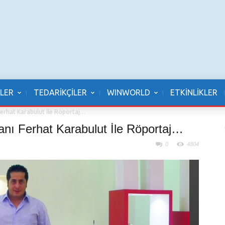
LER
TEDARİKÇİLER
WINWORLD
ETKİNLİKLER
Ferhat Karabulut İle Röportaj…
nı Ferhat Karabulut İle Röportaj…
0
4804