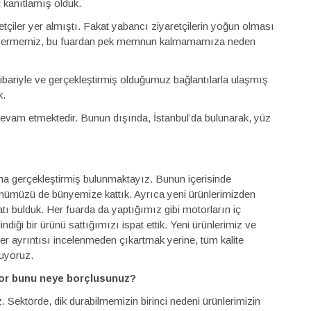
i kanıtlamış olduk.
etçiler yer almıştı. Fakat yabancı ziyaretçilerin yoğun olması
ık vermemiz, bu fuardan pek memnun kalmamamıza neden
itibariyle ve gerçekleştirmiş olduğumuz bağlantılarla ulaşmış
k.
 devam etmektedir. Bunun dışında, İstanbul’da bulunarak, yüz
ma gerçekleştirmiş bulunmaktayız. Bunun içerisinde
nümüzü de bünyemize kattık. Ayrıca yeni ürünlerimizden
atı bulduk. Her fuarda da yaptığımız gibi motorların iç
diği bir ürünü sattığımızı ispat ettik. Yeni ürünlerimiz ve
er ayrıntısı incelenmeden çıkartmak yerine, tüm kalite
nuyoruz.
yor bunu neye borçlusunuz?
z. Sektörde, dik durabilmemizin birinci nedeni ürünlerimizin