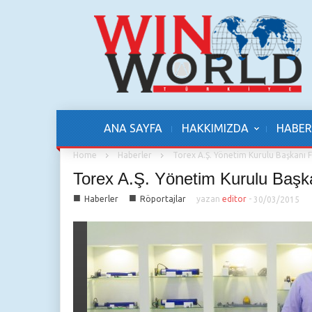
ANA SAYFA
HAKKIMIZDA
HABER
Home
Haberler
Torex A.Ş. Yönetim Kurulu Başkanı 
Torex A.Ş. Yönetim Kurulu Başka
■
■
Haberler
Röportajlar
yazan
editor
-
30/03/2015