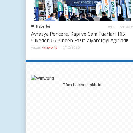
■
Haberler
0
380
Avrasya Pencere, Kapı ve Cam Fuarları 165
Ülkeden 66 Binden Fazla Ziyaretçiyi Ağırladı!
yazan
winworld
-
10/12/2025
Tüm hakları saklıdır