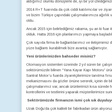
aldığımız olumlu dönüşlerle de, iyi bir yol izlediğimiz
2014 R+T fuarında da çok ciddi katılımcılar ve ziyar
ve bizim Türkiye çapındaki çalışmalarımıza ağırl
oldu.
Ancak 2015 için belirlediğimiz rakama, şu an ki fuar 
olduk. Hatta 2016 için planlarımızı yapmaya başladı
Çok sayıda firma ile bağlantılarımız ve iletişimimiz
yüze bağlantı kurabilmek bize avantaj sağlamıştır.
Yeni ürünlerinizden bahseder misiniz?
Otomasyon sistemleri üzerinde 2 yıl süren bir çalış
sektörümüzde bilinen “Yana Kayar Kapı Motoru” ürü
Santral Motor’u fuarda ziyaretçilerimize tanıtma fırs
mekanizmasını da gözler önüne sererek, içinin de bilin
çalışmalarımız var, ancak ürünlerimizi kısa sürede h
kontrollerini ve testlerini yaparak müşterilerimize su
Sektörümüzde firmanızın ismi çok sık duyulu
Uzak Doğu’da çok kaliteli bir fabrikadan ürün alıyoru