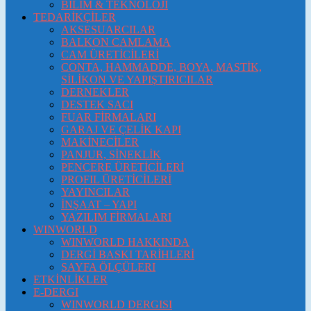
BİLİM & TEKNOLOJİ
TEDARİKÇİLER
AKSESUARCILAR
BALKON CAMLAMA
CAM ÜRETİCİLERİ
CONTA, HAMMADDE, BOYA, MASTİK,
SİLİKON VE YAPIŞTIRICILAR
DERNEKLER
DESTEK SACI
FUAR FİRMALARI
GARAJ VE ÇELİK KAPI
MAKİNECİLER
PANJUR, SİNEKLİK
PENCERE ÜRETİCİLERİ
PROFIL ÜRETİCİLERİ
YAYINCILAR
İNŞAAT – YAPI
YAZILIM FİRMALARI
WINWORLD
WINWORLD HAKKINDA
DERGİ BASKI TARİHLERİ
SAYFA ÖLÇÜLERI
ETKİNLİKLER
E-DERGI
WINWORLD DERGISI