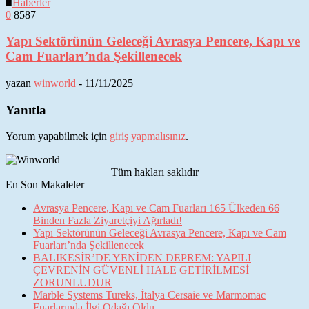
■
Haberler
0
8587
Yapı Sektörünün Geleceği Avrasya Pencere, Kapı ve
Cam Fuarları’nda Şekillenecek
yazan
winworld
-
11/11/2025
Yanıtla
Yorum yapabilmek için
giriş yapmalısınız
.
Tüm hakları saklıdır
En Son Makaleler
Avrasya Pencere, Kapı ve Cam Fuarları 165 Ülkeden 66
Binden Fazla Ziyaretçiyi Ağırladı!
Yapı Sektörünün Geleceği Avrasya Pencere, Kapı ve Cam
Fuarları’nda Şekillenecek
BALIKESİR’DE YENİDEN DEPREM: YAPILI
ÇEVRENİN GÜVENLİ HALE GETİRİLMESİ
ZORUNLUDUR
Marble Systems Tureks, İtalya Cersaie ve Marmomac
Fuarlarında İlgi Odağı Oldu