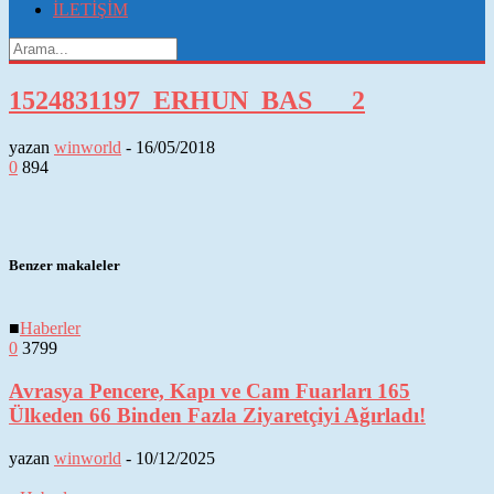
İLETİŞİM
1524831197_ERHUN_BAS___2
yazan
winworld
-
16/05/2018
0
894
Benzer makaleler
■
Haberler
0
3799
Avrasya Pencere, Kapı ve Cam Fuarları 165
Ülkeden 66 Binden Fazla Ziyaretçiyi Ağırladı!
yazan
winworld
-
10/12/2025