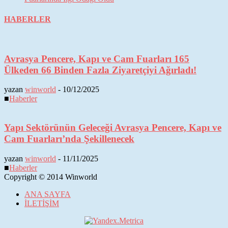
HABERLER
Avrasya Pencere, Kapı ve Cam Fuarları 165
Ülkeden 66 Binden Fazla Ziyaretçiyi Ağırladı!
yazan
winworld
-
10/12/2025
■
Haberler
Yapı Sektörünün Geleceği Avrasya Pencere, Kapı ve
Cam Fuarları’nda Şekillenecek
yazan
winworld
-
11/11/2025
■
Haberler
Copyright © 2014 Winworld
ANA SAYFA
İLETİŞİM